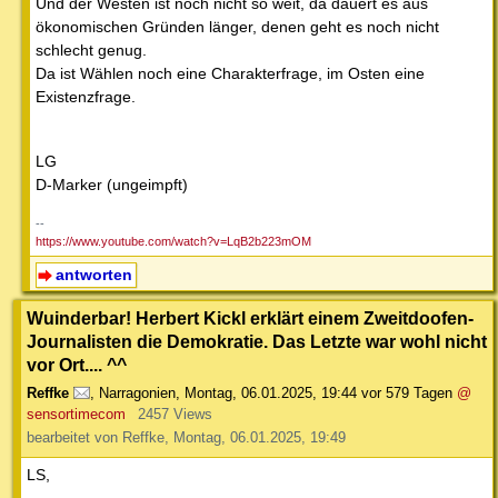
Und der Westen ist noch nicht so weit, da dauert es aus
ökonomischen Gründen länger, denen geht es noch nicht
schlecht genug.
Da ist Wählen noch eine Charakterfrage, im Osten eine
Existenzfrage.
LG
D-Marker (ungeimpft)
--
https://www.youtube.com/watch?v=LqB2b223mOM
antworten
Wuinderbar! Herbert Kickl erklärt einem Zweitdoofen-
Journalisten die Demokratie. Das Letzte war wohl nicht
vor Ort.... ^^
Reffke
,
Narragonien
,
Montag, 06.01.2025, 19:44
vor 579 Tagen
@
sensortimecom
2457 Views
bearbeitet von Reffke, Montag, 06.01.2025, 19:49
LS,