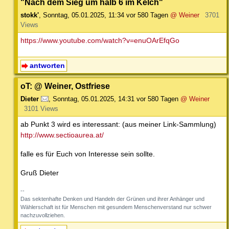
"Nach dem Sieg um halb 6 im Kelch"
stokk'
,
Sonntag, 05.01.2025, 11:34
vor 580 Tagen
@ Weiner
3701
Views
https://www.youtube.com/watch?v=enuOArEfqGo
antworten
oT: @ Weiner, Ostfriese
Dieter
,
Sonntag, 05.01.2025, 14:31
vor 580 Tagen
@ Weiner
3101 Views
ab Punkt 3 wird es interessant: (aus meiner Link-Sammlung)
http://www.sectioaurea.at/
falle es für Euch von Interesse sein sollte.
Gruß Dieter
--
Das sektenhafte Denken und Handeln der Grünen und ihrer Anhänger und
Wählerschaft ist für Menschen mit gesundem Menschenverstand nur schwer
nachzuvollziehen.