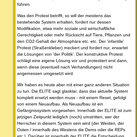
führen.
Was den Protest betrifft, so will der meistens das
bestehende System erhalten, fordert nur dessen
Modifikation, etwa mehr soziale und wirtschaftliche
Gerechtigkeit oder mehr Rücksicht auf Tiere, Pflanzen und
den CO2-Gehalt der Atmosphäre etc. etc. Der 'infantile'
Protest (Straßenkleber) meckert und fordert nur, erwartet
die Lösungen von 'der Politik'. Der konstruktive Protest
schlägt eine eigene Lösung vor und protestiert erst dann,
wenn diese (eventuell nach Verhandlungen) nicht
angemessen umgesetzt wird.
Wir haben es heute aber mit einer ganz anderen Situation
zu tun. Die ELITE sagt glasklar, dass das aktuelle System
komplett ersetzt werden muss - mit einem Reset, gefolgt
von einem Neuaufbau. Als Neuaufbau ist ein
Gefängnissystem vorgesehen. Innerhalb der ELITE ist zum
jetzigen Zeitpunkt lediglich (noch) umstritten, wer der
Herrscher in diesem System sein wird (der Westen, der
Osten / innerhalb des Westens die Dems oder die REPs
etc.). Darüber ist innerhalb der ELITE die Entscheidung