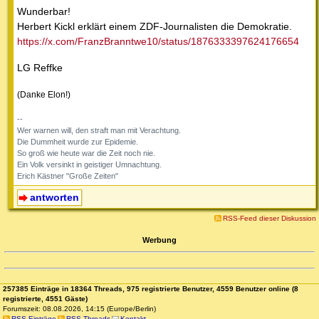
Wunderbar!
Herbert Kickl erklärt einem ZDF-Journalisten die Demokratie.
https://x.com/FranzBranntwe10/status/1876333397624176654
LG Reffke
(Danke Elon!)
--
Wer warnen will, den straft man mit Verachtung.
Die Dummheit wurde zur Epidemie.
So groß wie heute war die Zeit noch nie.
Ein Volk versinkt in geistiger Umnachtung.
Erich Kästner "Große Zeiten"
antworten
RSS-Feed dieser Diskussion
Werbung
257385 Einträge in 18364 Threads, 975 registrierte Benutzer, 4559 Benutzer online (8
registrierte, 4551 Gäste)
Forumszeit: 08.08.2026, 14:15 (Europe/Berlin)
RSS Einträge
RSS Threads
Kontakt