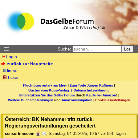
Suche:
Los
Login
zurück zur Hauptseite
linear
Ticker
Fluchtburg autark am Meer
|
Zum Tode Jürgen Küßners
|
Bücher vom Kopp-Verlag |
Datenschutzerklärung
Unterstützen Sie das Gelbe Forum
durch
Käufe bei Amazon
! |
Weitere Buchempfehlungen
und
Amazonnavigation
|
Cookie-Einstellungen
Österreich: BK Nehammer tritt zurück,
Regierungsverhandlungen gescheitert
sensortimecom
,
Samstag, 04.01.2025, 19:57
vor 581 Tagen