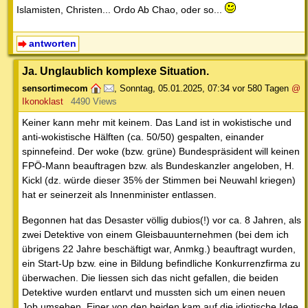
Islamisten, Christen... Ordo Ab Chao, oder so...
antworten
Ja. Unglaublich komplexe Situation.
sensortimecom
,
Sonntag, 05.01.2025, 07:34
vor 580 Tagen
@
Ikonoklast
4490 Views
Keiner kann mehr mit keinem. Das Land ist in wokistische und
anti-wokistische Hälften (ca. 50/50) gespalten, einander
spinnefeind. Der woke (bzw. grüne) Bundespräsident will keinen
FPÖ-Mann beauftragen bzw. als Bundeskanzler angeloben, H.
Kickl (dz. würde dieser 35% der Stimmen bei Neuwahl kriegen)
hat er seinerzeit als Innenminister entlassen.
Begonnen hat das Desaster völlig dubios(!) vor ca. 8 Jahren, als
zwei Detektive von einem Gleisbauunternehmen (bei dem ich
übrigens 22 Jahre beschäftigt war, Anmkg.) beauftragt wurden,
ein Start-Up bzw. eine in Bildung befindliche Konkurrenzfirma zu
überwachen. Die liessen sich das nicht gefallen, die beiden
Detektive wurden entlarvt und mussten sich um einen neuen
Job umsehen. Einer von den beiden kam auf die idiotische Idee,