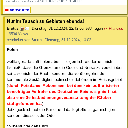
den natürlichen Verstand." ARTHUR SCHOPENHAUER
antworten
Nur im Tausch zu Gebieten ebenda!
Brutus
,
Dienstag, 31.12.2024, 12:42
vor 583 Tagen
@ Plancius
3594 Views
bearbeitet von Brutus, Dienstag, 31.12.2024, 13:02
Polen
--------------------------
wollte gerade Luft holen aber, ... eigentlich wiederrum nicht.
Es hieß, dass die Grenze an die Oder und Neiße zu verschieben
sei, also nicht der Raub, sondern die vorübergehende
kommunale Zuständigkeit polnischer Behörden im Reichsgebiet
(
durch Potsdamer Abkommen, bei dem kein authorisierter
berechtigter Vertreter des Deutschen Reichs signiert hat,
also eine Selbstbedienungsveranstaltung der Räuber
stattgefunden hat
)
Jetzt guck ich auf die Karte, und da liegt Stettin gar nicht jen-
sondern diesseits der Oder.
Swinemünde genauso!