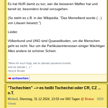
Es hat NUR damit zu tun, wer die besseren Waffen hat und
bereit ist, besonders brutal vorzugehen.
(So steht es z.B. in der Wikipedia. "Das Memelland wurde (...)
von Litauen besetzt.")
Leider.
Völkerbund und UNO sind Quasselbuden, um die Menschen
geht es nicht. Nur um die Partikularinteressen einiger Mächtiger.
Alles andere ist schöner Schein.
--
"Wenn ihr euch fragt, wie es damals passieren konnte:
weil sie damals (...)."
Henryk Broder
antworten
"Tschechien" --> es heißt Tschechei oder CR, CZ ...
o.T.
Mirko2
,
Dienstag, 31.12.2024, 13:03
vor 583 Tagen
@ Brutus
3059
Views