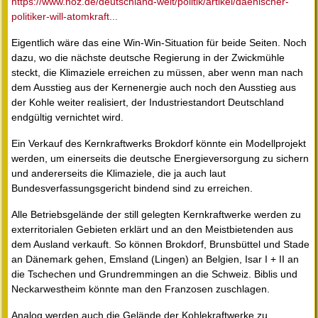
https://www.noz.de/deutschland-welt/politik/artikel/daenischer-
politiker-will-atomkraft...
Eigentlich wäre das eine Win-Win-Situation für beide Seiten. Noch
dazu, wo die nächste deutsche Regierung in der Zwickmühle
steckt, die Klimaziele erreichen zu müssen, aber wenn man nach
dem Ausstieg aus der Kernenergie auch noch den Ausstieg aus
der Kohle weiter realisiert, der Industriestandort Deutschland
endgültig vernichtet wird.
Ein Verkauf des Kernkraftwerks Brokdorf könnte ein Modellprojekt
werden, um einerseits die deutsche Energieversorgung zu sichern
und andererseits die Klimaziele, die ja auch laut
Bundesverfassungsgericht bindend sind zu erreichen.
Alle Betriebsgelände der still gelegten Kernkraftwerke werden zu
exterritorialen Gebieten erklärt und an den Meistbietenden aus
dem Ausland verkauft. So können Brokdorf, Brunsbüttel und Stade
an Dänemark gehen, Emsland (Lingen) an Belgien, Isar I + II an
die Tschechen und Grundremmingen an die Schweiz. Biblis und
Neckarwestheim könnte man den Franzosen zuschlagen.
Analog werden auch die Gelände der Kohlekraftwerke zu