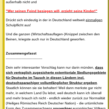
außerhalb nicht und
"Wer seinen Feind besiegen will, erzieht seine Kinder!"
Drückt sich eindeutig in der in Deutschland weltweit
einmaligen
Schulpflicht aus!
Und die ganzen (Wirtschaftsauflagen-)Knüppel zwischen den
Beinen, kriegste auch nur in Deutschland geworfen.
Zusammengefasst
------------------------------
Dein sehr interesanter Vorschlag kann nur darin münden,
dass
sich vertraglich zugesicherte exterritoriale Siedlungsgebiete
für Deutsche im Tausch in diesen Ländern incl.
deutschsparachiger vollumfänglicher Struktur ergeben
.
Staatlich können sie sie behalten! Weil dann merkste gar nicht
mehr, in welchem Land Du lebst, weil deutsch kann ich überall
und mehr brauch ich nicht - endlich wieder zurück zur Normalität
(Heiliges Römisches Reich Deutscher Nation) - die urtümlichste
Form des Zusammenachsens
souveräner
europäischer Völkern