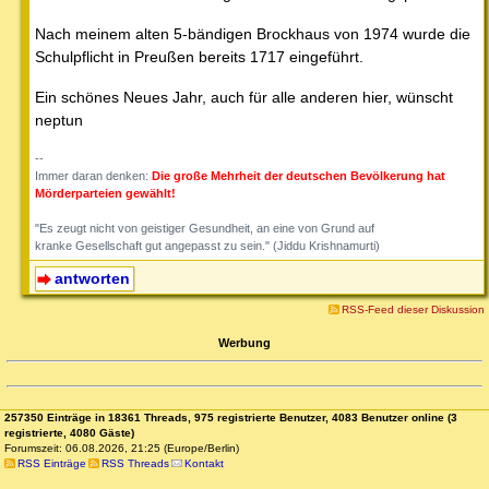
Nach meinem alten 5-bändigen Brockhaus von 1974 wurde die
Schulpflicht in Preußen bereits 1717 eingeführt.
Ein schönes Neues Jahr, auch für alle anderen hier, wünscht
neptun
--
Immer daran denken:
Die große Mehrheit der deutschen Bevölkerung hat
Mörderparteien gewählt!
"Es zeugt nicht von geistiger Gesundheit, an eine von Grund auf
kranke Gesellschaft gut angepasst zu sein." (Jiddu Krishnamurti)
antworten
RSS-Feed dieser Diskussion
Werbung
257350 Einträge in 18361 Threads, 975 registrierte Benutzer, 4083 Benutzer online (3
registrierte, 4080 Gäste)
Forumszeit: 06.08.2026, 21:25 (Europe/Berlin)
RSS Einträge
RSS Threads
Kontakt