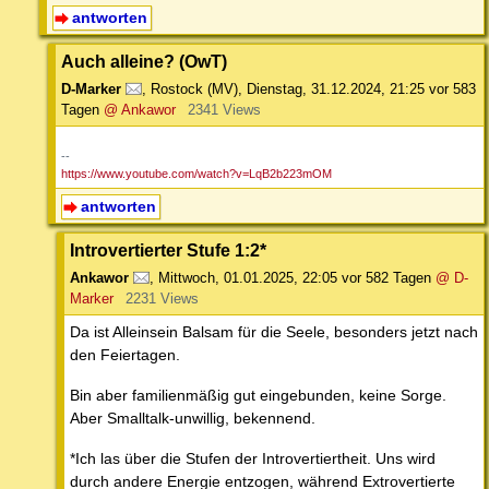
antworten
Auch alleine? (OwT)
D-Marker
,
Rostock (MV)
,
Dienstag, 31.12.2024, 21:25
vor 583
Tagen
@ Ankawor
2341 Views
--
https://www.youtube.com/watch?v=LqB2b223mOM
antworten
Introvertierter Stufe 1:2*
Ankawor
,
Mittwoch, 01.01.2025, 22:05
vor 582 Tagen
@ D-
Marker
2231 Views
Da ist Alleinsein Balsam für die Seele, besonders jetzt nach
den Feiertagen.
Bin aber familienmäßig gut eingebunden, keine Sorge.
Aber Smalltalk-unwillig, bekennend.
*Ich las über die Stufen der Introvertiertheit. Uns wird
durch andere Energie entzogen, während Extrovertierte