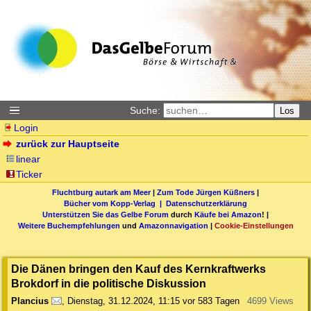
Suche:
Los
Login
zurück zur Hauptseite
linear
Ticker
Fluchtburg autark am Meer
|
Zum Tode Jürgen Küßners
|
Bücher vom Kopp-Verlag |
Datenschutzerklärung
Unterstützen Sie das Gelbe Forum
durch
Käufe bei Amazon
! |
Weitere Buchempfehlungen
und
Amazonnavigation
|
Cookie-Einstellungen
Die Dänen bringen den Kauf des Kernkraftwerks
Brokdorf in die politische Diskussion
Plancius
,
Dienstag, 31.12.2024, 11:15
vor 583 Tagen
4699 Views