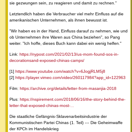
sie gezwungen sein, zu reagieren und damit zu rechnen."
Letztendlich haben die Verbraucher viel mehr Einfluss auf die
amerikanischen Unternehmen, als ihnen bewusst ist.
"Wir haben es in der Hand, Einfluss darauf zu nehmen, wie und
ob Unternehmen ihre Waren aus China beziehen", so Pang
weiter. "Ich hoffe, dieses Buch kann dabei ein wenig helfen."
Link:
https://nypost.com/2021/02/13/us-mom-found-sos-in-
decorationsand-exposed-chinas-camps/
[1]
https://www.youtube.com/watch?v=6JogjRLM5j8
[2]
https://player.vimeo.com/video/260117984?app_id=122963
Film:
https://archive.org/details/letter-from-masanjia-2018
Plus:
https://nspirement.com/2018/06/16/the-story-behind-the-
letter-that-exposed-chinas-most-...
Die staatliche Gefängnis-Sklavenarbeitsindustrie der
Kommunistischen Partei Chinas (1. Teil) --- Die Geheimwaffe
der KPCh im Handelskrieg