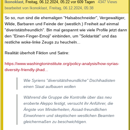
Ikonoklast
,
Freitag, 06.12.2024, 05:22
vor 609 Tagen
4347 Views
bearbeitet von Ikonoklast, Freitag, 06.12.2024, 05:38
So so, nun sind die ehemaligen "Halsabschneider", Vergewaltiger,
Wilde, Barbaren und Feinde der (westlich.) Freiheit auf einmal
"diveristätsfreundlich". Bin mal gespannt wie viele Profile jetzt dann
den "Einen-Finger-Emoji" einbinden, um "Solidarität" und das
restliche woke-linke Zeugs zu heucheln...
Realität überholt Fiktion und Satire:
https://www.washingtoninstitute.org/policy-analysis/how-syrias-
diversity-friendly-jihad...
Wie Syriens "diversitätsfreundliche" Dschihadisten
einen Staat aufbauen wollen
Während die Gruppe die Kontrolle über das neu
eroberte Aleppo festigt, versucht ihr Anführer, die
Ängste von Minderheiten, Assad-freundlichen
Einwohnern und skeptischen westlichen Beamten
gleichermaßen zu beschwichtigen.