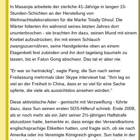
In Masanjia arbeitete der zierliche 41-Jährige in langen 15-
Stunden-Schichten an der Herstellung von
Weihnachtsdekorationen für die Marke Totally Ghoul. Die
Wärter folterten ihn während seines letzten Jahres dort
ununterbrochen - sie brachten ihn dazu, seinen Mund mit einem
Knebel aufzudrücken, ihn mit einem Schlauch
zwangszuernähren, seine Handgelenke oben an einem
Etagenbett fest zubinden und ihn dort tagelang baumeln zu
lassen, bis er Falun Gong abschwor. Das tat er aber nie.
"Er war so hartnäckig", sagte Pang, die Sun nach seiner
Freilassung mehrmals über Skype interviewt hat. "Ihm lag so
viel an der Freiheit in China, dass er so viel für eine Sache
opferte, die viele als aussichtslos ansehen würden."
Diese aktivistische Ader - gemischt mit Verzweiflung - führte
dazu, dass Sun seinen ersten SOS-Hilferuf schrieb. Ende 2008,
als er noch mehr als ein Jahr seiner 2½-jährigen Haftstrafe
abzusitzen hatte, bemerkte er, dass einige der Versandkartons
englischsprachige Etiketten hatten, und fragte sich, ob sie nach
Amerika oder ins Vereinigte Königreich gingen. Sun hatte in der