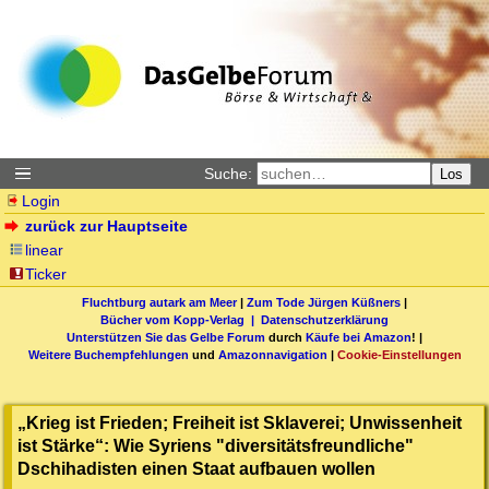
Suche:
Los
Login
zurück zur Hauptseite
linear
Ticker
Fluchtburg autark am Meer
|
Zum Tode Jürgen Küßners
|
Bücher vom Kopp-Verlag |
Datenschutzerklärung
Unterstützen Sie das Gelbe Forum
durch
Käufe bei Amazon
! |
Weitere Buchempfehlungen
und
Amazonnavigation
|
Cookie-Einstellungen
„Krieg ist Frieden; Freiheit ist Sklaverei; Unwissenheit
ist Stärke“: Wie Syriens "diversitätsfreundliche"
Dschihadisten einen Staat aufbauen wollen