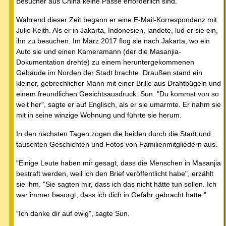
Besucher aus China keine Pässe erforderlich sind.
Während dieser Zeit begann er eine E-Mail-Korrespondenz mit
Julie Keith. Als er in Jakarta, Indonesien, landete, lud er sie ein,
ihn zu besuchen. Im März 2017 flog sie nach Jakarta, wo ein
Auto sie und einen Kameramann (der die Masanjia-
Dokumentation drehte) zu einem heruntergekommenen
Gebäude im Norden der Stadt brachte. Draußen stand ein
kleiner, gebrechlicher Mann mit einer Brille aus Drahtbügeln und
einem freundlichen Gesichtsausdruck: Sun. "Du kommst von so
weit her", sagte er auf Englisch, als er sie umarmte. Er nahm sie
mit in seine winzige Wohnung und führte sie herum.
In den nächsten Tagen zogen die beiden durch die Stadt und
tauschten Geschichten und Fotos von Familienmitgliedern aus.
"Einige Leute haben mir gesagt, dass die Menschen in Masanjia
bestraft werden, weil ich den Brief veröffentlicht habe", erzählt
sie ihm. "Sie sagten mir, dass ich das nicht hätte tun sollen. Ich
war immer besorgt, dass ich dich in Gefahr gebracht hatte."
"Ich danke dir auf ewig", sagte Sun.