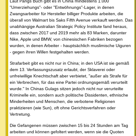
Laut Pangs Buch gibt es in China mindestens 1.000
"Umerziehungs"- oder "Entwöhnungs"-Lager, in denen
Zwangsarbeiter für Hersteller billiger Produkte arbeiten, die
überall von Walmart bis Saks Fifth Avenue verkauft werden. Das
unabhängige Australian Strategic Policy Institute fand heraus,
dass zwischen 2017 und 2019 mehr als 83 Marken, darunter
Nike, Apple und BMW, von chinesischen Fabriken bezogen
wurden, in denen Arbeiter - hauptsächlich muslimische Uiguren
- gegen ihren Willen festgehalten werden.
Strafarbeit gibt es nicht nur in China; in den USA ist sie gemäß
dem 13. Verfassungszusatz erlaubt, der Sklaverei oder
unfreiwillige Knechtschaft aber verbietet, "außer als Strafe für
ein Verbrechen, für das eine Partei ordnungsgemäß verurteilt
wurde." In Chinas Gulags sitzen jedoch nicht nur verurteilte
Kriminelle ein, sondern auch politische Dissidenten, ethnische
Minderheiten und Menschen, die verbotene Religionen
praktizieren (wie Sun), oft ohne Gerichtsverfahren oder
Vertretung.
Die Gefangenen müssen zwischen 15 bis 24 Stunden am Tag
arbeiten und können gefoltert werden, wenn sie die Quoten