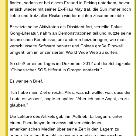
finden, sodass er bei einem Freund in Peking unterkam, bevor
er sich wieder mit seiner Ex-Frau May traf, die Sun immer noch
liebte und trotz aller Risiken wieder mit ihm zusammenlebte.
Er setzte seine Aktivitäten als Dissident fort, verteilte Falun
Gong-Literatur, nahm an Demonstrationen teil und nutzte seine
technischen Kenntnisse, um anderen beizubringen, wie man
verschlüsselte Software benutzt und Chinas große Firewall
umgeht, um im unzensierten World Wide Web zu surfen.
So stieß er eines Tages im Dezember 2012 auf die Schlagzeile:
"Chinesischer SOS-Hilferuf in Oregon entdeckt."
Es war sein Brief.
"Ich habe mein Ziel erreicht. Alles, was ich wollte, war, dass die
Leute es wissen", sagte er später. "Aber ich hatte Angst, es zu
glauben."
Die Lektüre des Artikels gab ihm Auftrieb. Er begann, unter
einem Pseudonym Interviews mit verschiedenen
amerikanischen Medien über seine Zeit in den Lagern zu
geben. Er nahm Kontakt zu einem kanadisch-chinesischen