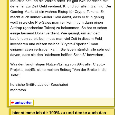
Industrie hat und die Wellen reitet. Es gibt zwei Bereiche mit
denen er zur Zeit Geld verdient, KI und vor allem Gaming. Der
Gaming-Markt ist ein wahres Biotop für Crypto-Tokens. Er
macht auch immer wieder Geld damit, dass er früh genug
weiß in welche Pre-Sales man reinkommt um dann einen
Airdrop (geschenkte Token) zu bekommen. So hat er schon
einige tausend Dollar verdient. Wie gesagt, um auf dem
Laufenden zu bleiben muss man viel Zeit in diesem Feld
investieren und wissen welche "Crypto-Experten" man
einigermaßen vertrauen kann. Sie leben nämlich alle sehr gut
davon, dass sie den "nächsten heißen Scheiß" bewerben.
Was den langfristigen Nutzen/Ertrag von 99% aller Crypto-
Projekte betrifft, siehe meinen Beitrag "Von der Breite in die
Tiefe".
herzliche Grüße aus der Kaschubei
mabraton
antworten
hier stimme ich dir 100% zu und denke auch das