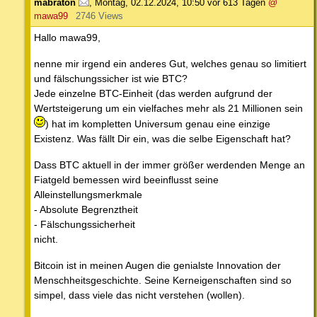
mabraton
,
Montag, 02.12.2024, 10:50
vor 613 Tagen
@
mawa99
2746 Views
Hallo mawa99,
nenne mir irgend ein anderes Gut, welches genau so limitiert
und fälschungssicher ist wie BTC?
Jede einzelne BTC-Einheit (das werden aufgrund der
Wertsteigerung um ein vielfaches mehr als 21 Millionen sein
) hat im kompletten Universum genau eine einzige
Existenz. Was fällt Dir ein, was die selbe Eigenschaft hat?
Dass BTC aktuell in der immer größer werdenden Menge an
Fiatgeld bemessen wird beeinflusst seine
Alleinstellungsmerkmale
- Absolute Begrenztheit
- Fälschungssicherheit
nicht.
Bitcoin ist in meinen Augen die genialste Innovation der
Menschheitsgeschichte. Seine Kerneigenschaften sind so
simpel, dass viele das nicht verstehen (wollen).