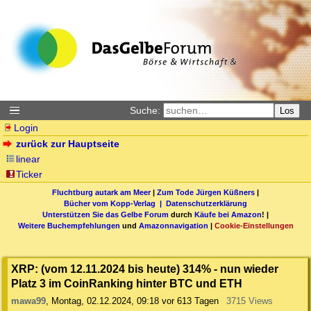
Suche:
Los
Login
zurück zur Hauptseite
linear
Ticker
Fluchtburg autark am Meer
|
Zum Tode Jürgen Küßners
|
Bücher vom Kopp-Verlag |
Datenschutzerklärung
Unterstützen Sie das Gelbe Forum
durch
Käufe bei Amazon
! |
Weitere Buchempfehlungen
und
Amazonnavigation
|
Cookie-Einstellungen
XRP: (vom 12.11.2024 bis heute) 314% - nun wieder
Platz 3 im CoinRanking hinter BTC und ETH
mawa99
,
Montag, 02.12.2024, 09:18
vor 613 Tagen
3715 Views