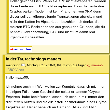
Dollar gekoppelt ist). Wenn sie XRP nicht akzeptieren, werden
diese Leute auch BTC nicht akzeptieren. Dass die Leute ihre
Cryptos parken (hodeln) ist kein Phänomen von XRP, denn
dieser soll bankübergreifende Transaktionen abwickeln und
nicht den Kaffee im Hipsterladen bezahlen. Ich denke, die
meisten BTC-Besitzer halten aus genau den Gründen, die du
nennst (Gewinnhoffnung) BTC und nicht um damit real
irgendwo zu bezahlen.
antworten
In der Tat, technology matters
mabraton
,
Montag, 02.12.2024, 09:33
vor 613 Tagen
@ mawa99
2889 Views
Hallo mawa99,
ich nehme auch mit Wohlwollen zur Kenntnis, dass ich mich nur
in einigen Fällen vom Geschrei der selbst ernannetn "Crypto-
Experten" habe beeinflussen lassen. Ich schaue mir immer den
disruptiven Nutzen und die Alleinstellungsmerkmale eines Crypto-
Projektes an. Daher habe ich an Cardano (ADA) und XRP