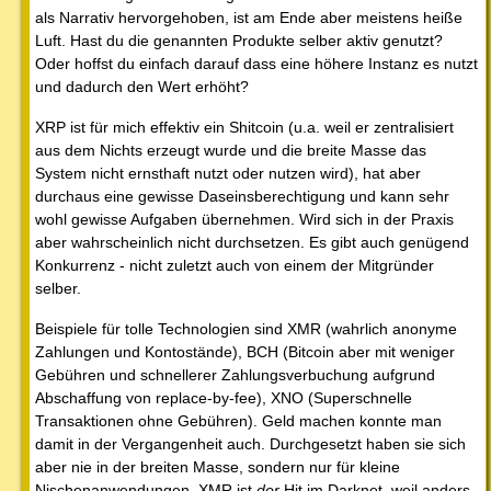
als Narrativ hervorgehoben, ist am Ende aber meistens heiße
Luft. Hast du die genannten Produkte selber aktiv genutzt?
Oder hoffst du einfach darauf dass eine höhere Instanz es nutzt
und dadurch den Wert erhöht?
XRP ist für mich effektiv ein Shitcoin (u.a. weil er zentralisiert
aus dem Nichts erzeugt wurde und die breite Masse das
System nicht ernsthaft nutzt oder nutzen wird), hat aber
durchaus eine gewisse Daseinsberechtigung und kann sehr
wohl gewisse Aufgaben übernehmen. Wird sich in der Praxis
aber wahrscheinlich nicht durchsetzen. Es gibt auch genügend
Konkurrenz - nicht zuletzt auch von einem der Mitgründer
selber.
Beispiele für tolle Technologien sind XMR (wahrlich anonyme
Zahlungen und Kontostände), BCH (Bitcoin aber mit weniger
Gebühren und schnellerer Zahlungsverbuchung aufgrund
Abschaffung von replace-by-fee), XNO (Superschnelle
Transaktionen ohne Gebühren). Geld machen konnte man
damit in der Vergangenheit auch. Durchgesetzt haben sie sich
aber nie in der breiten Masse, sondern nur für kleine
Nischenanwendungen. XMR ist
der
Hit im Darknet, weil anders