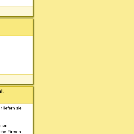
l.
 liefern sie
rmen
sche Firmen