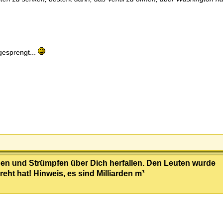
gesprengt...
en und Strümpfen über Dich herfallen. Den Leuten wurde
 hat! Hinweis, es sind Milliarden m³