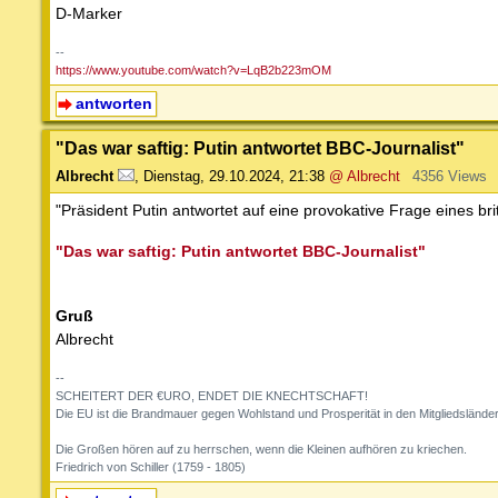
D-Marker
--
https://www.youtube.com/watch?v=LqB2b223mOM
antworten
"Das war saftig: Putin antwortet BBC-Journalist"
Albrecht
,
Dienstag, 29.10.2024, 21:38
@ Albrecht
4356 Views
"Präsident Putin antwortet auf eine provokative Frage eines 
"Das war saftig: Putin antwortet BBC-Journalist"
Gruß
Albrecht
--
SCHEITERT DER €URO, ENDET DIE KNECHTSCHAFT!
Die EU ist die Brandmauer gegen Wohlstand und Prosperität in den Mitgliedslände
Die Großen hören auf zu herrschen, wenn die Kleinen aufhören zu kriechen.
Friedrich von Schiller (1759 - 1805)