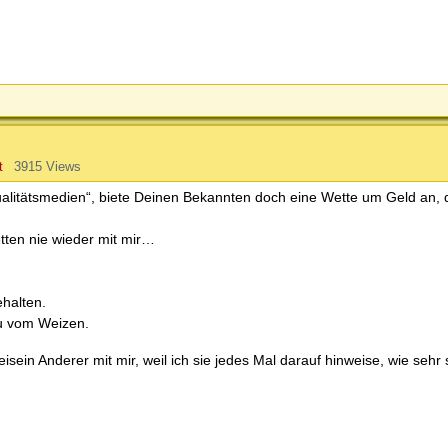
t
3915 Views
ualitätsmedien“, biete Deinen Bekannten doch eine Wette um Geld an, 
ten nie wieder mit mir…
ehalten.
eu vom Weizen.
sein Anderer mit mir, weil ich sie jedes Mal darauf hinweise, wie sehr s