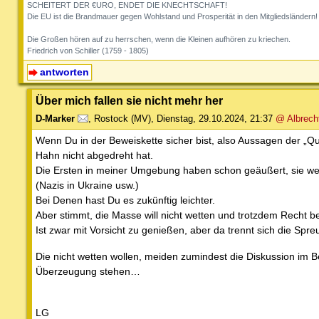
SCHEITERT DER €URO, ENDET DIE KNECHTSCHAFT!
Die EU ist die Brandmauer gegen Wohlstand und Prosperität in den Mitgliedsländern!
Die Großen hören auf zu herrschen, wenn die Kleinen aufhören zu kriechen.
Friedrich von Schiller (1759 - 1805)
antworten
Über mich fallen sie nicht mehr her
D-Marker
,
Rostock (MV)
,
Dienstag, 29.10.2024, 21:37
@ Albrech
Wenn Du in der Beweiskette sicher bist, also Aussagen der „Q
Hahn nicht abgedreht hat.
Die Ersten in meiner Umgebung haben schon geäußert, sie wet
(Nazis in Ukraine usw.)
Bei Denen hast Du es zukünftig leichter.
Aber stimmt, die Masse will nicht wetten und trotzdem Recht b
Ist zwar mit Vorsicht zu genießen, aber da trennt sich die Spr
Die nicht wetten wollen, meiden zumindest die Diskussion im Bei
Überzeugung stehen…
LG