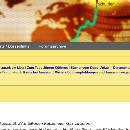
ts / Börsenlinks
Forumsarchive
 autark am Meer
|
Zum Tode Jürgen Küßners
|
Bücher vom Kopp-Verlag |
Datenschut
be Forum
durch
Käufe bei Amazon
! |
Weitere Buchempfehlungen
und
Amazonnavigat
apazität, 27,5 Billionen Kubikmeter Gas zu liefern.
sten zu senken, besteht darin, das Ventil zu öffnen, aber Washington h