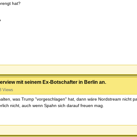
prengt hat?
?
erview mit seinem Ex-Botschafter in Berlin an.
8 Views
alten, was Trump "vorgeschlagen" hat, dann wäre Nordstream nicht pa
erlich nicht, auch wenn Spahn sich darauf freuen mag.