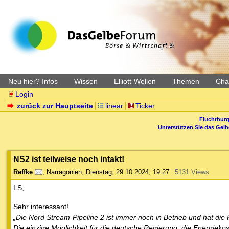
Neu hier? Infos
Wissen
Elliott-Wellen
Themen
Char
Login
zurück zur Hauptseite
linear
Ticker
Fluchtburg
Unterstützen Sie das Gel
NS2 ist teilweise noch intakt!
Reffke
,
Narragonien
,
Dienstag, 29.10.2024, 19:27
5131 Views
LS,
Sehr interessant!
„Die Nord Stream-Pipeline 2 ist immer noch in Betrieb und hat die K
Die einzige Möglichkeit für die deutsche Regierung, die Energieko