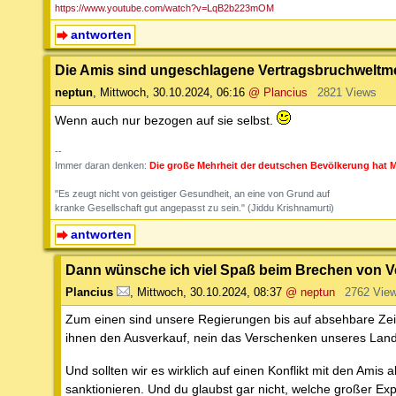
https://www.youtube.com/watch?v=LqB2b223mOM
antworten
Die Amis sind ungeschlagene Vertragsbruchweltmei
neptun
,
Mittwoch, 30.10.2024, 06:16
@ Plancius
2821 Views
Wenn auch nur bezogen auf sie selbst.
--
Immer daran denken:
Die große Mehrheit der deutschen Bevölkerung hat M
"Es zeugt nicht von geistiger Gesundheit, an eine von Grund auf
kranke Gesellschaft gut angepasst zu sein." (Jiddu Krishnamurti)
antworten
Dann wünsche ich viel Spaß beim Brechen von Ver
Plancius
,
Mittwoch, 30.10.2024, 08:37
@ neptun
2762 Vie
Zum einen sind unsere Regierungen bis auf absehbare Zeit 
ihnen den Ausverkauf, nein das Verschenken unseres Land
Und sollten wir es wirklich auf einen Konflikt mit den Ami
sanktionieren. Und du glaubst gar nicht, welche großer Ex