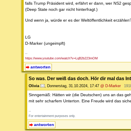
falls Trump Präsident wird, erfährt er dann, wer NS2 ges
(Deep State noch gar nicht hinterfragt.)
Und wenn ja, würde er es der Weltöffentlichkeit erzählen
LG
D-Marker (ungeimpft)
--
https://www.youtube.com/watch?v=LqB2b223mOM
antworten
So was. Der weiß das doch. Hör dir mal das Int
Olivia
,
Donnerstag, 31.10.2024, 17:47
@ D-Marker
191
Sinngemäß: Hätten wir (die Deutschen) uns an das geh
mit sehr scharfem Unterton. Eine Freude wird das sich
--
For entertainment purposes only.
antworten