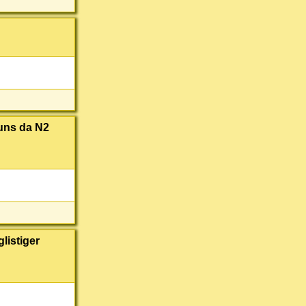
 uns da N2
listiger