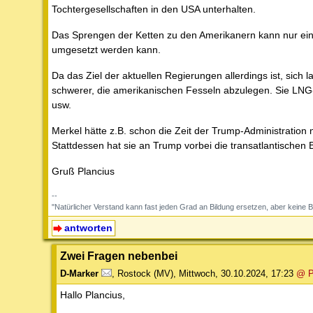
Tochtergesellschaften in den USA unterhalten.
Das Sprengen der Ketten zu den Amerikanern kann nur eine l
umgesetzt werden kann.
Da das Ziel der aktuellen Regierungen allerdings ist, sich 
schwerer, die amerikanischen Fesseln abzulegen. Sie LNG-
usw.
Merkel hätte z.B. schon die Zeit der Trump-Administratio
Stattdessen hat sie an Trump vorbei die transatlantischen
Gruß Plancius
--
"Natürlicher Verstand kann fast jeden Grad an Bildung ersetzen, aber ke
antworten
Zwei Fragen nebenbei
D-Marker
,
Rostock (MV)
,
Mittwoch, 30.10.2024, 17:23
@ P
Hallo Plancius,