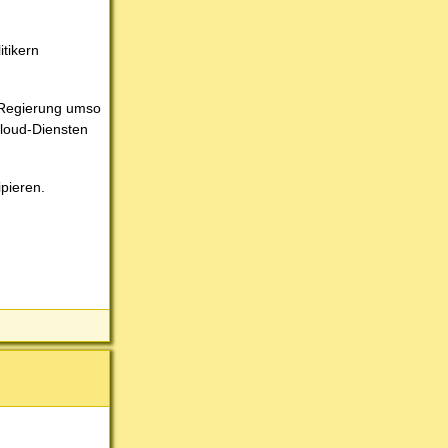
itikern
e Regierung umso
Cloud-Diensten
pieren.