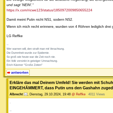
und sagt 'NEIN'.“
https://x.com/ricwe123/status/1850972009850655224
Damit meint Putin nicht NS1, sodern NS2.
Wenn ich mich recht erinnere, wurden von 4 Röhren lediglich drei 
LG Reffke
--
Wer warnen will, den straft man mit Verachtung.
Die Dummheit wurde zur Epidemie.
So groß wie heute war die Zeit noch nie.
Ein Volk versinkt in geistiger Umnachtung.
Erich Kästner "Große Zeiten"
antworten
Erkläre das mal Deinem Umfeld! Sie werden mit Schuh
EINGEHÄMMERT, dass Putin uns den Gashahn zugedreht
Albrecht
,
Dienstag, 29.10.2024, 19:48
@ Reffke
4011 Views
.
--