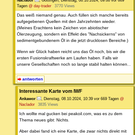
Naclador
,
Göttingen
,
Dienstag, 08.10.2024, 09:08
vor 669
Tagen
@ day-trader
3770 Views
Das weiß niemand genau. Auch füllen sich manche bereits
aufgegebenen Quellen mit den Jahrzehnten wieder.
(Meines Erachtens kein Zeichen von abiotischer
Ölerzeugung, sondern ein Effekt des "Nachsickerns" von
sedimentgebundenem Öl in die jetzt drucklosen Bereiche.)
Wenn wir Glück haben reicht uns das Öl noch, bis wir die
ersten Fusionskraftwerke am Laufen haben. Falls wir
unsere Gesellschaften noch so lange stabil halten können...
antworten
Interessante Karte vom IWF
Ankawor
,
Dienstag, 08.10.2024, 10:39
vor 669 Tagen
@
Naclador
3835 Views
Ich wollte mal gucken bei peakoil.com, was es zu dem
Thema neues gibt: Nichts.
Aber dabei fand ich eine Karte, die zwar nichts direkt mit