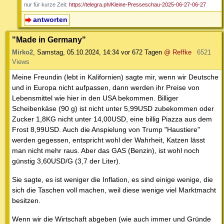
nur für kurze Zeit:
https://telegra.ph/Kleine-Presseschau-2025-06-27-06-27
antworten
"Made in Germany"
Mirko2
,
Samstag, 05.10.2024, 14:34
vor 672 Tagen
@ Reffke
6521
Views
Meine Freundin (lebt in Kalifornien) sagte mir, wenn wir Deutsche
und in Europa nicht aufpassen, dann werden ihr Preise von
Lebensmittel wie hier in den USA bekommen. Billiger
Scheibenkäse (90 g) ist nicht unter 5,99USD zubekommen oder
Zucker 1,8KG nicht unter 14,00USD, eine billig Piazza aus dem
Frost 8,99USD. Auch die Anspielung von Trump "Haustiere"
werden gegessen, entspricht wohl der Wahrheit, Katzen lässt
man nicht mehr raus. Aber das GAS (Benzin), ist wohl noch
günstig 3,60USD/G (3,7 der Liter).
Sie sagte, es ist weniger die Inflation, es sind einige wenige, die
sich die Taschen voll machen, weil diese wenige viel Marktmacht
besitzen.
Wenn wir die Wirtschaft abgeben (wie auch immer und Gründe