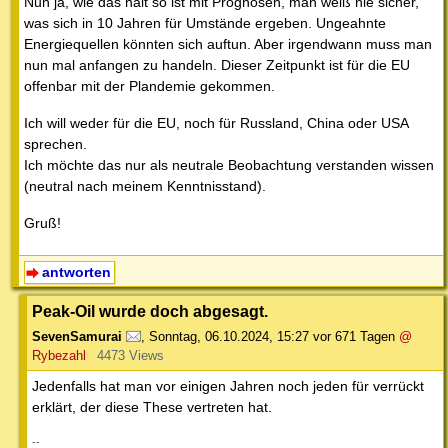
Nun ja, wie das halt so ist mit Prognosen, man weiß nie sicher,
was sich in 10 Jahren für Umstände ergeben. Ungeahnte
Energiequellen könnten sich auftun. Aber irgendwann muss man
nun mal anfangen zu handeln. Dieser Zeitpunkt ist für die EU
offenbar mit der Plandemie gekommen.
Ich will weder für die EU, noch für Russland, China oder USA
sprechen.
Ich möchte das nur als neutrale Beobachtung verstanden wissen
(neutral nach meinem Kenntnisstand).
Gruß!
antworten
Peak-Oil wurde doch abgesagt.
SevenSamurai
,
Sonntag, 06.10.2024, 15:27
vor 671 Tagen
@
Rybezahl
4473 Views
Jedenfalls hat man vor einigen Jahren noch jeden für verrückt
erklärt, der diese These vertreten hat.
--