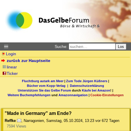
Suche:
Los
Login
zurück zur Hauptseite
linear
Ticker
Fluchtburg autark am Meer
|
Zum Tode Jürgen Küßners
|
Bücher vom Kopp-Verlag |
Datenschutzerklärung
Unterstützen Sie das Gelbe Forum
durch
Käufe bei Amazon
! |
Weitere Buchempfehlungen
und
Amazonnavigation
|
Cookie-Einstellungen
"Made in Germany" am Ende?
Reffke
,
Narragonien
,
Samstag, 05.10.2024, 13:23
vor 672 Tagen
7594 Views