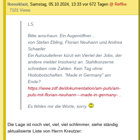
Ikonoklast
,
Samstag, 05.10.2024, 13:33
vor 672 Tagen
@ Reffke
7101 Views
LS,
Bitte anschaun: Ein Augenöffner...
von Stefan Ebling, Florian Neuhann und Andrea
Schaefer
Ein Autozulieferer kürzt ein Viertel der Jobs, der
andere meldet Insolvenz an. Stahlkonzerne
schreiben rote Zahlen. Kein Tag ohne
Hiobsbotschaften. "Made in Germany" am
Ende?
https://www.zdf.de/dokumentation/am-puls/am-
puls-mit-florian-neuhann---made-in-germany-...
Es fehlen mir die Worte, sorry.
Die Lage ist noch viel, viel, viel schlimmer, siehe ständig
aktualisierte Liste von Herrn Kreutzer: