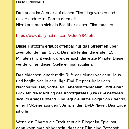
Hallo Odysseus,
Du hattest im Januar auf diesen Film hingewiesen und
einige andere im Forum ebenfalls.
Hier kann man sich ein Bild über diesen Film machen:
https://www.dailymotion.com/video/x943ohu
Diese Plattform erlaubt offenbar nur das Streamen über
zwei Stunden am Stück. Deshalb fehlen die ersten 15
Minuten (nicht wichtig), leider auch die letzte Minute. Diese
werde ich an dieser Stelle einmal spoilern.
Das Mädchen ignoriert die Rufe der Mutter vor dem Haus
und begibt sich in den High-End-Prepper-Keller des
Nachbarhauses, vorbei an Lebensmittelregalen, wirft einen
Blick auf die Meldung des Abhörgerätes
„Die USA befinden
sich im Kriegszustand“
und legt die letzte Folge von
Friends
,
einer TV-Serie aus den 90ern, in den DVD-Player. Das Ende
ist offen.
Wenn ein Obama als Produzent die Finger im Spiel hat,
dann kann man sicher sein, dass der Film eine Botschaft