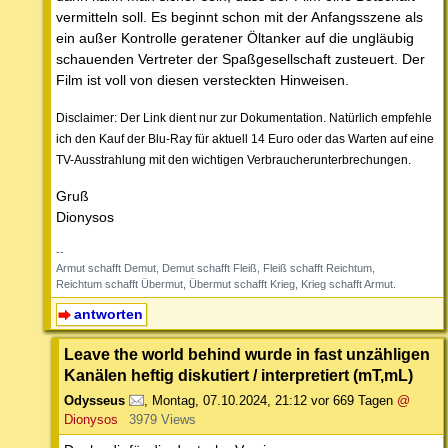
vermitteln soll. Es beginnt schon mit der Anfangsszene als
ein außer Kontrolle geratener Öltanker auf die ungläubig
schauenden Vertreter der Spaßgesellschaft zusteuert. Der
Film ist voll von diesen versteckten Hinweisen.
Disclaimer: Der Link dient nur zur Dokumentation. Natürlich empfehle
ich den Kauf der Blu-Ray für aktuell 14 Euro oder das Warten auf eine
TV-Ausstrahlung mit den wichtigen Verbraucherunterbrechungen.
Gruß
Dionysos
--
Armut schafft Demut, Demut schafft Fleiß, Fleiß schafft Reichtum,
Reichtum schafft Übermut, Übermut schafft Krieg, Krieg schafft Armut.
antworten
Leave the world behind wurde in fast unzähligen
Kanälen heftig diskutiert / interpretiert (mT,mL)
Odysseus
,
Montag, 07.10.2024, 21:12
vor 669 Tagen
@
Dionysos
3979 Views