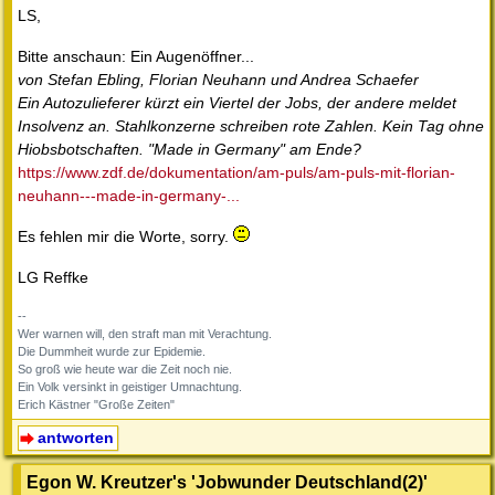
LS,
Bitte anschaun: Ein Augenöffner...
von Stefan Ebling, Florian Neuhann und Andrea Schaefer
Ein Autozulieferer kürzt ein Viertel der Jobs, der andere meldet
Insolvenz an. Stahlkonzerne schreiben rote Zahlen. Kein Tag ohne
Hiobsbotschaften. "Made in Germany" am Ende?
https://www.zdf.de/dokumentation/am-puls/am-puls-mit-florian-
neuhann---made-in-germany-...
Es fehlen mir die Worte, sorry.
LG Reffke
--
Wer warnen will, den straft man mit Verachtung.
Die Dummheit wurde zur Epidemie.
So groß wie heute war die Zeit noch nie.
Ein Volk versinkt in geistiger Umnachtung.
Erich Kästner "Große Zeiten"
antworten
Egon W. Kreutzer's 'Jobwunder Deutschland(2)'