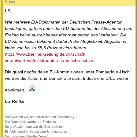
Views
LS,
Wie mehrere EU-Diplomaten der Deutschen Presse-Agentur
bestätigten, gab es unter den EU-Staaten bei der Abstimmung am
Freitag keine ausreichende Mehrheit gegen das Vorhaben. Die
EU-Kommission bekommt dadurch die Möglichkeit, Abgaben in
Höhe von bis zu 35,3 Prozent einzuführen.
https://www.berliner-zeitung.de/wirtschaft-
verantwortung/elektroautos-eu-beschliesst-zo...
Die quasi neofeudalen EU-Kommisionen unter Pompadour-Uschi
werden die Kultur und Demokratie samt Industrie in D/EU weiter
abwürgen...
LG Reffke
--
Wer warnen will, den straft man mit Verachtung.
Die Dummheit wurde zur Epidemie.
So groß wie heute war die Zeit noch nie.
Ein Volk versinkt in geistiger Umnachtung.
Erich Kästner "Große Zeiten"