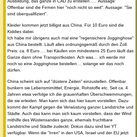
Ausbildung, das ganze in CAD zu erstellen...... Aussage:
Offenbar sind die Firmen hier "noch nicht so weit". Aussage: "Sie
sind überqualifiziert".
Kleider kommen jetzt billigst aus China. Für 10 Euro sind die
Kiddies dabei.
Ich habe mir übrigens auch mal eine "regensichere Jogginghose"
aus China bestellt. Läuft alles ordnungsgemäß durch den Zoll.
Preis: ca. 8 Euro..... bei Käufen von mindestens 25 Euro läuft das
Ganze dann ohne Transportkosten. Ach was.... ich werde mir
noch so eine Jogginghose bestellen.... solange wir das noch
dürfen.
China scheint sich auf "düstere Zeiten" einzustellen. Offenbar
bunkern sie Lebensmimitttel, Energie, Rohstoffe etc. Seit ca. 4
Jahren etwa verfolge ich die grauenhaften Überschwemmungen,
die sie erleiden. Man kann sich das hier kaum vorstellen. Dazu
kommt der Kampf gegen die Verwüstung ganzer Landstriche und
Städte. Auch das kann man sich kaum vorstellen, dass der Wind
mithilfe des Wüstensandes ganze, ehemals fruchtbare
Landstriche und Städte zudeckt. Dokus dazu sind bei YT
verfügbar. Wenn die "Irren" in den USA, Israel und der EU jetzt