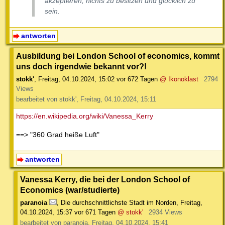
akzeptieren, nichts zu besitzen und glücklich zu
sein.
antworten
Ausbildung bei London School of economics, kommt
uns doch irgendwie bekannt vor?!
stokk'
,
Freitag, 04.10.2024, 15:02
vor 672 Tagen
@ Ikonoklast
2794
Views
bearbeitet von stokk', Freitag, 04.10.2024, 15:11
https://en.wikipedia.org/wiki/Vanessa_Kerry
==> "360 Grad heiße Luft"
antworten
Vanessa Kerry, die bei der London School of
Economics (war/studierte)
paranoia
,
Die durchschnittlichste Stadt im Norden
,
Freitag,
04.10.2024, 15:37
vor 671 Tagen
@ stokk'
2934 Views
bearbeitet von paranoia, Freitag, 04.10.2024, 15:41