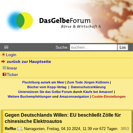
Suche:
Los
Login
zurück zur Hauptseite
linear
Ticker
Fluchtburg autark am Meer
|
Zum Tode Jürgen Küßners
|
Bücher vom Kopp-Verlag |
Datenschutzerklärung
Unterstützen Sie das Gelbe Forum
durch
Käufe bei Amazon
! |
Weitere Buchempfehlungen
und
Amazonnavigation
|
Cookie-Einstellungen
Gegen Deutschlands Willen: EU beschließt Zölle für
chinesische Elektroautos
Reffke
,
Narragonien
,
Freitag, 04.10.2024, 11:39
vor 672 Tagen
3853