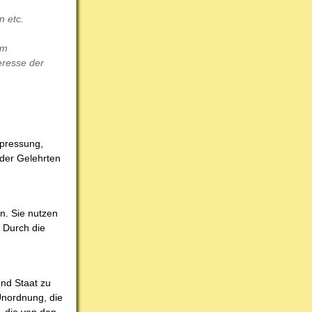
n etc.
am
eresse der
rpressung,
 der Gelehrten
on. Sie nutzen
. Durch die
und Staat zu
 Unordnung, die