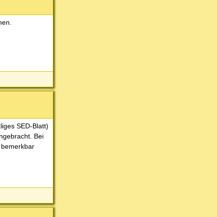
hen.
liges SED-Blatt)
ngebracht. Bei
t bemerkbar