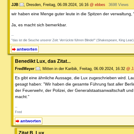
JJB
,
Dresden
,
Freitag, 06.09.2024, 16:16
@ ebbes
3698 Views
wir haben eine Menge guter leute in die Spitzen der verwaltung,
Ja, es macht sich bemerkbar.
--
"das ist die Seuche unserer Zeit: Verrückte führen Blinde!" (Shakespeare, King Lear)
antworten
Benedikt Lux, das Zitat...
FredMeyer
,
Mitten in der Karibik
,
Freitag, 06.09.2024, 16:32
@ J
Es gibt eine ähnliche Aussage, die Lux zugeschrieben wird. L
gesagt haben: "Wir haben die gesamte Führung fast aller Berli
der Feuerwehr, der Polizei, der Generalstaatsanwaltschaft und
macht."
--
Fred
antworten
Zitat B. Lux