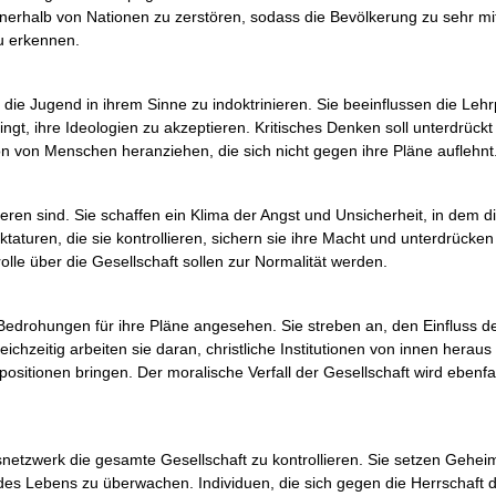
nnerhalb von Nationen zu zerstören, sodass die Bevölkerung zu sehr mi
zu erkennen.
 die Jugend in ihrem Sinne zu indoktrinieren. Sie beeinflussen die Leh
gt, ihre Ideologien zu akzeptieren. Kritisches Denken soll unterdrückt
ion von Menschen heranziehen, die sich nicht gegen ihre Pläne auflehnt
lieren sind. Sie schaffen ein Klima der Angst und Unsicherheit, in dem 
aturen, die sie kontrollieren, sichern sie ihre Macht und unterdrücken 
lle über die Gesellschaft sollen zur Normalität werden.
Bedrohungen für ihre Pläne angesehen. Sie streben an, den Einfluss d
leichzeitig arbeiten sie daran, christliche Institutionen von innen hera
sitionen bringen. Der moralische Verfall der Gesellschaft wird ebenfall
etzwerk die gesamte Gesellschaft zu kontrollieren. Sie setzen Geheim
es Lebens zu überwachen. Individuen, die sich gegen die Herrschaft 