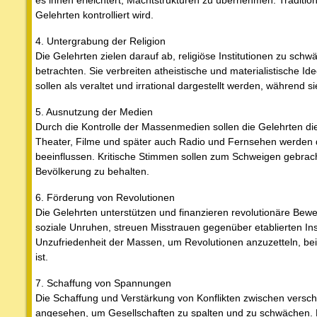
es ihnen erleichtert, Machtstrukturen zu übernehmen. Traditione
Gelehrten kontrolliert wird.
4. Untergrabung der Religion
Die Gelehrten zielen darauf ab, religiöse Institutionen zu schw
betrachten. Sie verbreiten atheistische und materialistische I
sollen als veraltet und irrational dargestellt werden, während s
5. Ausnutzung der Medien
Durch die Kontrolle der Massenmedien sollen die Gelehrten di
Theater, Filme und später auch Radio und Fernsehen werden d
beeinflussen. Kritische Stimmen sollen zum Schweigen gebrac
Bevölkerung zu behalten.
6. Förderung von Revolutionen
Die Gelehrten unterstützen und finanzieren revolutionäre Be
soziale Unruhen, streuen Misstrauen gegenüber etablierten Insti
Unzufriedenheit der Massen, um Revolutionen anzuzetteln, be
ist.
7. Schaffung von Spannungen
Die Schaffung und Verstärkung von Konflikten zwischen verschi
angesehen, um Gesellschaften zu spalten und zu schwächen. 