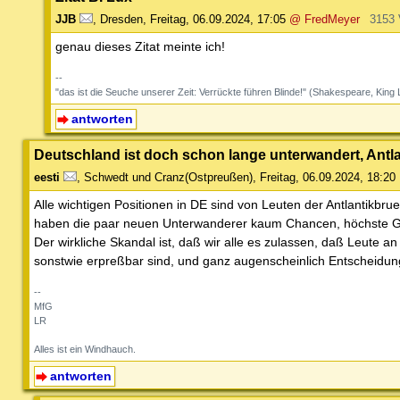
JJB
,
Dresden
,
Freitag, 06.09.2024, 17:05
@ FredMeyer
3153 
genau dieses Zitat meinte ich!
--
"das ist die Seuche unserer Zeit: Verrückte führen Blinde!" (Shakespeare, King 
antworten
Deutschland ist doch schon lange unterwandert, Antlan
eesti
,
Schwedt und Cranz(Ostpreußen)
,
Freitag, 06.09.2024, 18:20
Alle wichtigen Positionen in DE sind von Leuten der Antlantikbr
haben die paar neuen Unterwanderer kaum Chancen, höchste Gi
Der wirkliche Skandal ist, daß wir alle es zulassen, daß Leute a
sonstwie erpreßbar sind, und ganz augenscheinlich Entscheidunge
--
MfG
LR
Alles ist ein Windhauch.
antworten