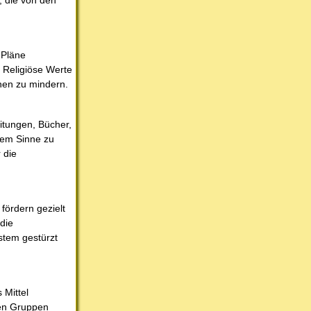
, die von den
 Pläne
. Religiöse Werte
chen zu mindern.
itungen, Bücher,
rem Sinne zu
 die
fördern gezielt
 die
stem gestürzt
 Mittel
sen Gruppen