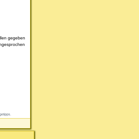
ollen gegeben
rumgesprochen
getipps.