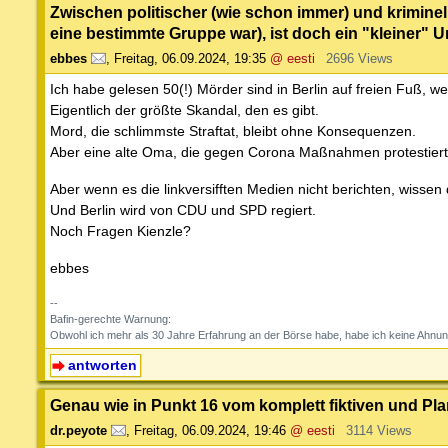
Zwischen politischer (wie schon immer) und kriminel
eine bestimmte Gruppe war), ist doch ein "kleiner" U
ebbes
,
Freitag, 06.09.2024, 19:35
@ eesti
2696 Views
Ich habe gelesen 50(!) Mörder sind in Berlin auf freien Fuß, we
Eigentlich der größte Skandal, den es gibt.
Mord, die schlimmste Straftat, bleibt ohne Konsequenzen.
Aber eine alte Oma, die gegen Corona Maßnahmen protestiert
Aber wenn es die linkversifften Medien nicht berichten, wissen
Und Berlin wird von CDU und SPD regiert.
Noch Fragen Kienzle?
ebbes
--
Bafin-gerechte Warnung:
Obwohl ich mehr als 30 Jahre Erfahrung an der Börse habe, habe ich keine Ahnun
antworten
Genau wie in Punkt 16 vom komplett fiktiven und Pl
dr.peyote
,
Freitag, 06.09.2024, 19:46
@ eesti
3114 Views