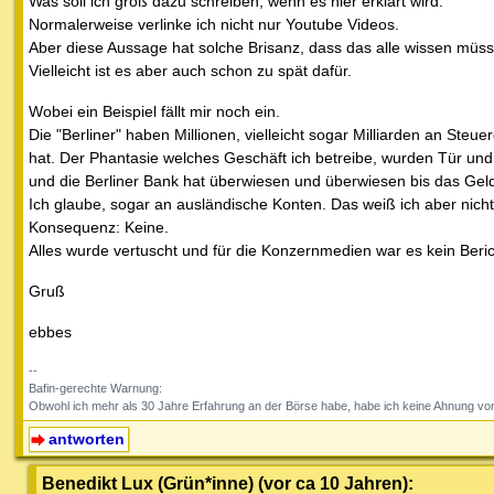
Was soll ich groß dazu schreiben, wenn es hier erklärt wird.
Normalerweise verlinke ich nicht nur Youtube Videos.
Aber diese Aussage hat solche Brisanz, dass das alle wissen müss
Vielleicht ist es aber auch schon zu spät dafür.
Wobei ein Beispiel fällt mir noch ein.
Die "Berliner" haben Millionen, vielleicht sogar Milliarden an Steu
hat. Der Phantasie welches Geschäft ich betreibe, wurden Tür und
und die Berliner Bank hat überwiesen und überwiesen bis das Gel
Ich glaube, sogar an ausländische Konten. Das weiß ich aber nich
Konsequenz: Keine.
Alles wurde vertuscht und für die Konzernmedien war es kein Beric
Gruß
ebbes
--
Bafin-gerechte Warnung:
Obwohl ich mehr als 30 Jahre Erfahrung an der Börse habe, habe ich keine Ahnung vom
antworten
Benedikt Lux (Grün*inne) (vor ca 10 Jahren):