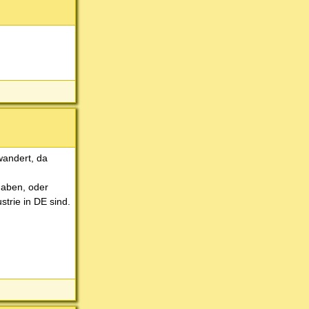
wandert, da
haben, oder
trie in DE sind.