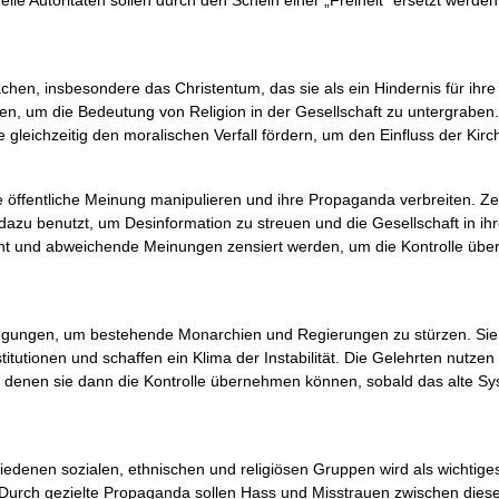
lle Autoritäten sollen durch den Schein einer „Freiheit“ ersetzt werden
ächen, insbesondere das Christentum, das sie als ein Hindernis für ihre
deen, um die Bedeutung von Religion in der Gesellschaft zu untergraben
ie gleichzeitig den moralischen Verfall fördern, um den Einfluss der Kir
e öffentliche Meinung manipulieren und ihre Propaganda verbreiten. Ze
azu benutzt, um Desinformation zu streuen und die Gesellschaft in ih
ht und abweichende Meinungen zensiert werden, um die Kontrolle über
wegungen, um bestehende Monarchien und Regierungen zu stürzen. Sie 
tutionen und schaffen ein Klima der Instabilität. Die Gelehrten nutzen
i denen sie dann die Kontrolle übernehmen können, sobald das alte Sy
edenen sozialen, ethnischen und religiösen Gruppen wird als wichtiges
Durch gezielte Propaganda sollen Hass und Misstrauen zwischen die