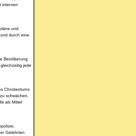
t internen
rpläne und
 und durch eine
.
die Bevölkerung
gleichzeitig jede
es Christentums
us zu schwächen,
s als Mittel
polizei,
der Gelehrten