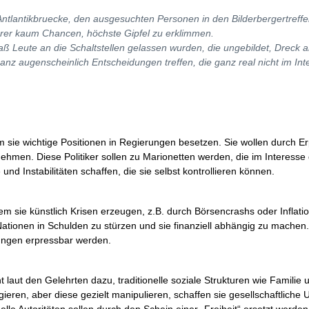
 Antlantikbruecke, den ausgesuchten Personen in den Bilderbergertreffe
rer kaum Chancen, höchste Gipfel zu erklimmen.
 daß Leute an die Schaltstellen gelassen wurden, die ungebildet, Dreck 
nz augenscheinlich Entscheidungen treffen, die ganz real nicht im Int
dem sie wichtige Positionen in Regierungen besetzen. Sie wollen durch E
nehmen. Diese Politiker sollen zu Marionetten werden, die im Interesse
und Instabilitäten schaffen, die sie selbst kontrollieren können.
dem sie künstlich Krisen erzeugen, z.B. durch Börsencrashs oder Inflati
Nationen in Schulden zu stürzen und sie finanziell abhängig zu machen
rungen erpressbar werden.
t laut den Gelehrten dazu, traditionelle soziale Strukturen wie Familie 
eren, aber diese gezielt manipulieren, schaffen sie gesellschaftliche