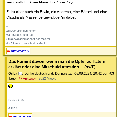
veröffentlicht: A wie Ahmet bis Z wie Zayd
Es ist aber auch ein Erwin, ein Andreas, eine Bärbel und eine
Claudia als Massenvergewaltiger*in dabei.
--
Zu jeder Zeit geht unter,
was träge ist und faul.
Stillschweigend schafft der Meister,
der Stümper braucht das Maul.
antworten
Das kommt davon, wenn man die Opfer zu Tätern
erklärt oder eine Mitschuld attestiert ... (owT)
Griba
,
Dunkeldeutschland
,
Donnerstag, 05.09.2024, 10:42
vor 703
Tagen
@ Ankawor
2822 Views
--
Beste Grüße
GRIBA
antworten