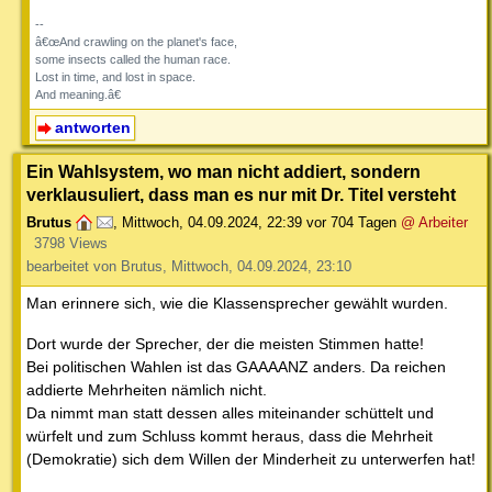
--
â€œAnd crawling on the planet's face,
some insects called the human race.
Lost in time, and lost in space.
And meaning.â€
antworten
Ein Wahlsystem, wo man nicht addiert, sondern
verklausuliert, dass man es nur mit Dr. Titel versteht
Brutus
,
Mittwoch, 04.09.2024, 22:39
vor 704 Tagen
@ Arbeiter
3798 Views
bearbeitet von Brutus, Mittwoch, 04.09.2024, 23:10
Man erinnere sich, wie die Klassensprecher gewählt wurden.
Dort wurde der Sprecher, der die meisten Stimmen hatte!
Bei politischen Wahlen ist das GAAAANZ anders. Da reichen
addierte Mehrheiten nämlich nicht.
Da nimmt man statt dessen alles miteinander schüttelt und
würfelt und zum Schluss kommt heraus, dass die Mehrheit
(Demokratie) sich dem Willen der Minderheit zu unterwerfen hat!