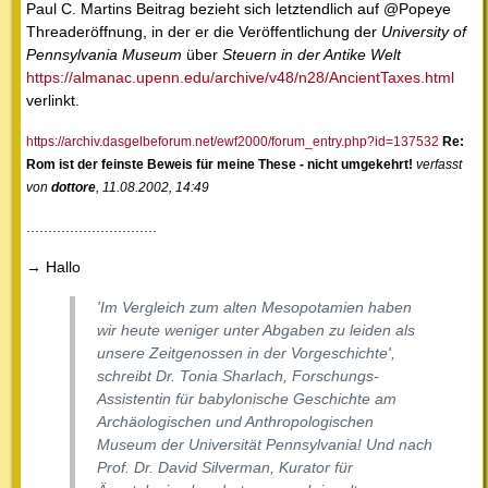
Paul C. Martins Beitrag bezieht sich letztendlich auf @Popeye
Threaderöffnung, in der er die Veröffentlichung der
University of
Pennsylvania Museum
über
Steuern in der Antike Welt
https://almanac.upenn.edu/archive/v48/n28/AncientTaxes.html
verlinkt.
https://archiv.dasgelbeforum.net/ewf2000/forum_entry.php?id=137532
Re:
Rom ist der feinste Beweis für meine These - nicht umgekehrt!
verfasst
von
dottore
, 11.08.2002, 14:49
..............................
→ Hallo
'Im Vergleich zum alten Mesopotamien haben
wir heute weniger unter Abgaben zu leiden als
unsere Zeitgenossen in der Vorgeschichte',
schreibt Dr. Tonia Sharlach, Forschungs-
Assistentin für babylonische Geschichte am
Archäologischen und Anthropologischen
Museum der Universität Pennsylvania! Und nach
Prof. Dr. David Silverman, Kurator für