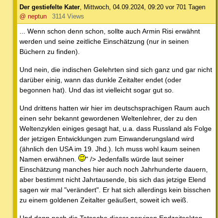
Der gestiefelte Kater
,
Mittwoch, 04.09.2024, 09:20
vor 701 Tagen
@ neptun
3114 Views
... Wenn schon denn schon, sollte auch Armin Risi erwähnt
werden und seine zeitliche Einschätzung (nur in seinen
Büchern zu finden).
Und nein, die indischen Gelehrten sind sich ganz und gar nicht
darüber einig, wann das dunkle Zeitalter endet (oder
begonnen hat). Und das ist vielleicht sogar gut so.
Und drittens hatten wir hier im deutschsprachigen Raum auch
einen sehr bekannt gewordenen Weltenlehrer, der zu den
Weltenzyklen einiges gesagt hat, u.a. dass Russland als Folge
der jetzigen Entwicklungen zum Einwanderungsland wird
(ähnlich den USA im 19. Jhd.). Ich muss wohl kaum seinen
Namen erwähnen.
" /> Jedenfalls würde laut seiner
Einschätzung manches hier auch noch Jahrhunderte dauern,
aber bestimmt nicht Jahrtausende, bis sich das jetzige Elend
sagen wir mal "verändert". Er hat sich allerdings kein bisschen
zu einem goldenen Zeitalter geäußert, soweit ich weiß.
Und dann noch die Tatsache dieser nervigen Endzeitsekten,