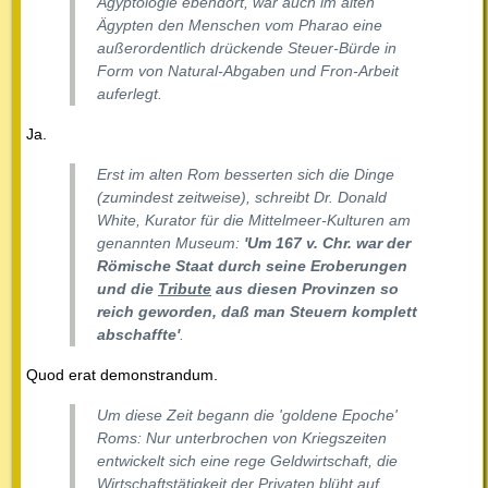
Ägyptologie ebendort, war auch im alten
Ägypten den Menschen vom Pharao eine
außerordentlich drückende Steuer-Bürde in
Form von Natural-Abgaben und Fron-Arbeit
auferlegt.
Ja.
Erst im alten Rom besserten sich die Dinge
(zumindest zeitweise), schreibt Dr. Donald
White, Kurator für die Mittelmeer-Kulturen am
genannten Museum:
'Um 167 v. Chr. war der
Römische Staat durch seine Eroberungen
und die
Tribute
aus diesen Provinzen so
reich geworden, daß man Steuern komplett
abschaffte'
.
Quod erat demonstrandum.
Um diese Zeit begann die 'goldene Epoche'
Roms: Nur unterbrochen von Kriegszeiten
entwickelt sich eine rege Geldwirtschaft, die
Wirtschaftstätigkeit der Privaten blüht auf,