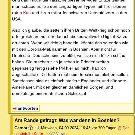
man schaue nur zu den langbärtigen Typen mit ihrer blöden
roten Kuh
und ihren millardenschweren Unterstützern in den
USA.
Also ich glaube, die zetteln ihren Dritten Weltkrieg schon noch
erfolgreich an, nur um danach dieses weltweite Digital-KZ zu
errichten. Wenn wir richtig handeln, könnte das so enden wie
mit den Corona-Maßnahmen in Bosnien. Aber nicht für
Deutsche. Deutsche sind zu blöd, weil sie sich für zu schlau
halten. Die machen sich ja schon in Friedenszeiten
gegenseitig fertig (siehe PN hier an mich, hab ich
abgeschaltet). Die hätten mal beim Idealismus bleiben sollen.
Stattdessen sind es einfach steifere Engländer und dünnere
Amerikaner, mit den gleichen dämlichen Sorgen, und
demzufolge einem ähnlichen Schicksal.
antworten
Am Rande gefragt: Was war denn in Bosnien?
Gernot
,
Mittwoch, 04.09.2024, 16:43
vor 700 Tagen
@ Der
gestiefelte Kater
2372 Views