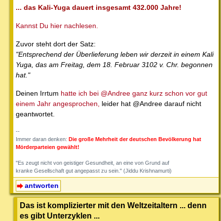
... das Kali-Yuga dauert insgesamt 432.000 Jahre!
Kannst Du hier nachlesen.
Zuvor steht dort der Satz:
"Entsprechend der Überlieferung leben wir derzeit in einem Kali
Yuga, das am Freitag, dem 18. Februar 3102 v. Chr. begonnen
hat."
Deinen Irrtum
hatte ich bei @Andree ganz kurz schon vor gut
einem Jahr angesprochen,
leider hat @Andree darauf nicht
geantwortet.
--
Immer daran denken:
Die große Mehrheit der deutschen Bevölkerung hat
Mörderparteien gewählt!
"Es zeugt nicht von geistiger Gesundheit, an eine von Grund auf
kranke Gesellschaft gut angepasst zu sein." (Jiddu Krishnamurti)
antworten
Das ist komplizierter mit den Weltzeitaltern ... denn
es gibt Unterzyklen ...