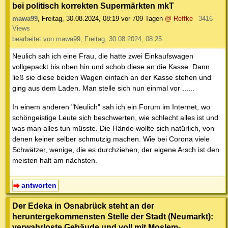
bei politisch korrekten Supermärkten mkT
mawa99
,
Freitag, 30.08.2024, 08:19
vor 709 Tagen
@ Reffke
3416
Views
bearbeitet von mawa99, Freitag, 30.08.2024, 08:25
Neulich sah ich eine Frau, die hatte zwei Einkaufswagen
vollgepackt bis oben hin und schob diese an die Kasse. Dann
ließ sie diese beiden Wagen einfach an der Kasse stehen und
ging aus dem Laden. Man stelle sich nun einmal vor ......
In einem anderen "Neulich" sah ich ein Forum im Internet, wo
schöngeistige Leute sich beschwerten, wie schlecht alles ist und
was man alles tun müsste. Die Hände wollte sich natürlich, von
denen keiner selber schmutzig machen. Wie bei Corona viele
Schwätzer, wenige, die es durchziehen, der eigene Arsch ist den
meisten halt am nächsten.
antworten
Der Edeka in Osnabrück steht an der
heruntergekommensten Stelle der Stadt (Neumarkt):
verwahrloste Gebäude und voll mit Moslem-