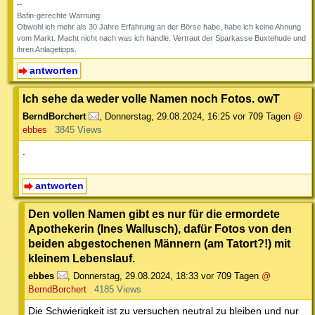
--
Bafin-gerechte Warnung:
Obwohl ich mehr als 30 Jahre Erfahrung an der Börse habe, habe ich keine Ahnung
vom Markt. Macht nicht nach was ich handle. Vertraut der Sparkasse Buxtehude und
ihren Anlagetipps.
antworten
Ich sehe da weder volle Namen noch Fotos. owT
BerndBorchert
,
Donnerstag, 29.08.2024, 16:25
vor 709 Tagen
@
ebbes
3845 Views
.
antworten
Den vollen Namen gibt es nur für die ermordete
Apothekerin (Ines Wallusch), dafür Fotos von den
beiden abgestochenen Männern (am Tatort?!) mit
kleinem Lebenslauf.
ebbes
,
Donnerstag, 29.08.2024, 18:33
vor 709 Tagen
@
BerndBorchert
4185 Views
Die Schwierigkeit ist zu versuchen neutral zu bleiben und nur