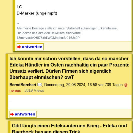
LG
D-Marker (ungeimpft)
--
Alle meine Beiträge stelle ich unter Vorbehalt zukünftiger Erkenntnisse.
Die Zeiten des direkten Beweises sind vorbei.
18tm4vxxbKH878xhLWGMhdhtx3rJ16Jc2P
antworten
Ich könnte mir schon vorstellen, dass da so mancher
Edeka Händler im Osten nachhaltig ein paar Prozente
Umsatz verliert. Dürfen Firmen sich eigentlich
überhaupt einmischen? owT
BerndBorchert
,
Donnerstag, 29.08.2024, 16:58
vor 709 Tagen
@
nereus
3819 Views
.
antworten
Gibt längts einen Edeka-internen Krieg - Edeka und
Baerbock hassen diesen Trick