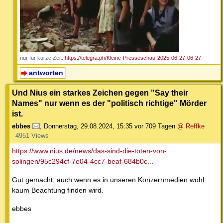
nur für kurze Zeit:
https://telegra.ph/Kleine-Presseschau-2025-06-27-06-27
antworten
Und Nius ein starkes Zeichen gegen "Say their
Names" nur wenn es der "politisch richtige" Mörder
ist.
ebbes
,
Donnerstag, 29.08.2024, 15:35
vor 709 Tagen
@ Reffke
4951 Views
https://www.nius.de/news/das-sind-die-toten-von-
solingen/95c294cf-7e04-4cc7-beaf-684b0c...
Gut gemacht, auch wenn es in unseren Konzernmedien wohl
kaum Beachtung finden wird.
ebbes