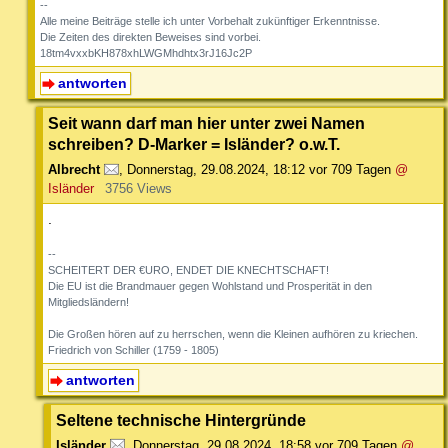
--
Alle meine Beiträge stelle ich unter Vorbehalt zukünftiger Erkenntnisse.
Die Zeiten des direkten Beweises sind vorbei.
18tm4vxxbKH878xhLWGMhdhtx3rJ16Jc2P
antworten
Seit wann darf man hier unter zwei Namen
schreiben? D-Marker = Isländer? o.w.T.
Albrecht
,
Donnerstag, 29.08.2024, 18:12
vor 709 Tagen
@
Isländer
3756 Views
.
--
SCHEITERT DER €URO, ENDET DIE KNECHTSCHAFT!
Die EU ist die Brandmauer gegen Wohlstand und Prosperität in den
Mitgliedsländern!
Die Großen hören auf zu herrschen, wenn die Kleinen aufhören zu kriechen.
Friedrich von Schiller (1759 - 1805)
antworten
Seltene technische Hintergründe
Isländer
,
Donnerstag, 29.08.2024, 18:58
vor 709 Tagen
@