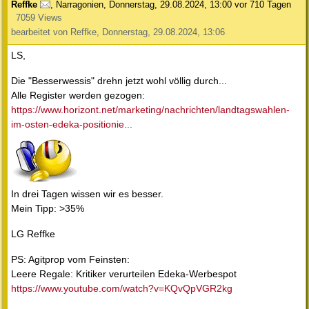
Reffke
,
Narragonien
,
Donnerstag, 29.08.2024, 13:00
vor 710 Tagen
7059 Views
bearbeitet von Reffke, Donnerstag, 29.08.2024, 13:06
LS,
Die "Besserwessis" drehn jetzt wohl völlig durch...
Alle Register werden gezogen:
https://www.horizont.net/marketing/nachrichten/landtagswahlen-
im-osten-edeka-positionie...
In drei Tagen wissen wir es besser.
Mein Tipp: >35%
LG Reffke
PS: Agitprop vom Feinsten:
Leere Regale: Kritiker verurteilen Edeka-Werbespot
https://www.youtube.com/watch?v=KQvQpVGR2kg