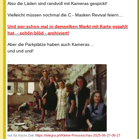
Also die Läden sind randvoll mit Kameras gespickt!
Vielleicht müssen nochmal die C.- Masken Revival feiern....
Und wer schon mal in demselben Markt mit Karte gezahlt
hat, - schön blöd - archiviert!
Aber die Parkplätze haben auch Kameras....
und und und!
--
nur für kurze Zeit:
https://telegra.ph/Kleine-Presseschau-2025-06-27-06-27