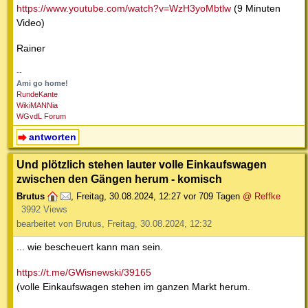
https://www.youtube.com/watch?v=WzH3yoMbtlw
(9 Minuten
Video)
Rainer
--
Ami go home!
RundeKante
WikiMANNia
WGvdL Forum
antworten
Und plötzlich stehen lauter volle Einkaufswagen
zwischen den Gängen herum - komisch
Brutus
,
Freitag, 30.08.2024, 12:27
vor 709 Tagen
@ Reffke
3992 Views
bearbeitet von Brutus, Freitag, 30.08.2024, 12:32
... wie bescheuert kann man sein.
https://t.me/GWisnewski/39165
(volle Einkaufswagen stehen im ganzen Markt herum.