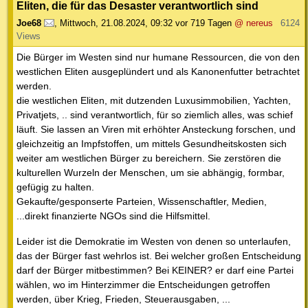
Eliten, die für das Desaster verantwortlich sind
Joe68
,
Mittwoch, 21.08.2024, 09:32
vor 719 Tagen
@ nereus
6124
Views
Die Bürger im Westen sind nur humane Ressourcen, die von den
westlichen Eliten ausgeplündert und als Kanonenfutter betrachtet
werden.
die westlichen Eliten, mit dutzenden Luxusimmobilien, Yachten,
Privatjets, .. sind verantwortlich, für so ziemlich alles, was schief
läuft. Sie lassen an Viren mit erhöhter Ansteckung forschen, und
gleichzeitig an Impfstoffen, um mittels Gesundheitskosten sich
weiter am westlichen Bürger zu bereichern. Sie zerstören die
kulturellen Wurzeln der Menschen, um sie abhängig, formbar,
gefügig zu halten.
Gekaufte/gesponserte Parteien, Wissenschaftler, Medien,
...direkt finanzierte NGOs sind die Hilfsmittel.
Leider ist die Demokratie im Westen von denen so unterlaufen,
das der Bürger fast wehrlos ist. Bei welcher großen Entscheidung
darf der Bürger mitbestimmen? Bei KEINER? er darf eine Partei
wählen, wo im Hinterzimmer die Entscheidungen getroffen
werden, über Krieg, Frieden, Steuerausgaben, ...