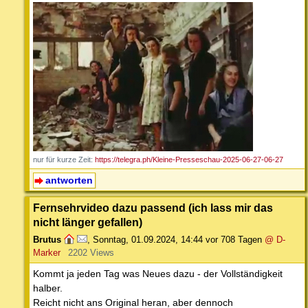
nur für kurze Zeit:
https://telegra.ph/Kleine-Presseschau-2025-06-27-06-27
antworten
Fernsehrvideo dazu passend (ich lass mir das
nicht länger gefallen)
Brutus
,
Sonntag, 01.09.2024, 14:44
vor 708 Tagen
@ D-
Marker
2202 Views
Kommt ja jeden Tag was Neues dazu - der Vollständigkeit
halber.
Reicht nicht ans Original heran, aber dennoch