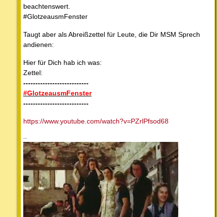
beachtenswert.
#GlotzeausmFenster
Taugt aber als Abreißzettel für Leute, die Dir MSM Sprech
andienen:
Hier für Dich hab ich was:
Zettel:
---------------------------
#GlotzeausmFenster
---------------------------
https://www.youtube.com/watch?v=PZrlPfsod68
--