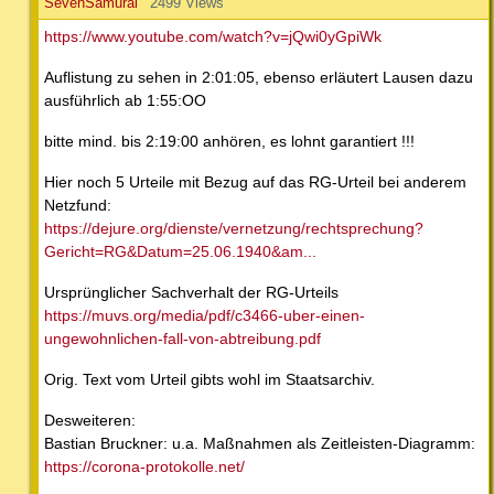
SevenSamurai
2499 Views
https://www.youtube.com/watch?v=jQwi0yGpiWk
Auflistung zu sehen in 2:01:05, ebenso erläutert Lausen dazu
ausführlich ab 1:55:OO
bitte mind. bis 2:19:00 anhören, es lohnt garantiert !!!
Hier noch 5 Urteile mit Bezug auf das RG-Urteil bei anderem
Netzfund:
https://dejure.org/dienste/vernetzung/rechtsprechung?
Gericht=RG&Datum=25.06.1940&am...
Ursprünglicher Sachverhalt der RG-Urteils
https://muvs.org/media/pdf/c3466-uber-einen-
ungewohnlichen-fall-von-abtreibung.pdf
Orig. Text vom Urteil gibts wohl im Staatsarchiv.
Desweiteren:
Bastian Bruckner: u.a. Maßnahmen als Zeitleisten-Diagramm:
https://corona-protokolle.net/