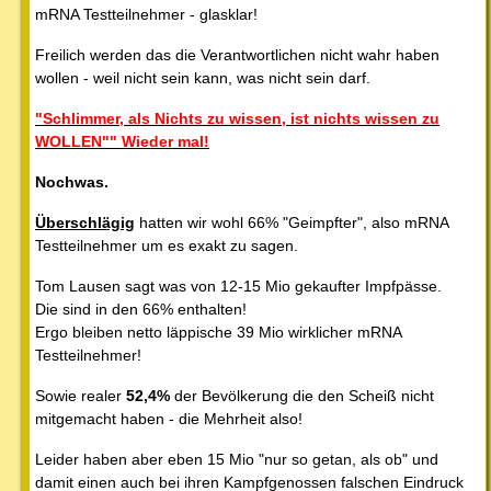
mRNA Testteilnehmer - glasklar!
Freilich werden das die Verantwortlichen nicht wahr haben
wollen - weil nicht sein kann, was nicht sein darf.
"Schlimmer, als Nichts zu wissen, ist nichts wissen zu
WOLLEN"" Wieder mal!
Nochwas.
Überschlägig
hatten wir wohl 66% "Geimpfter", also mRNA
Testteilnehmer um es exakt zu sagen.
Tom Lausen sagt was von 12-15 Mio gekaufter Impfpässe.
Die sind in den 66% enthalten!
Ergo bleiben netto läppische 39 Mio wirklicher mRNA
Testteilnehmer!
Sowie realer
52,4%
der Bevölkerung die den Scheiß nicht
mitgemacht haben - die Mehrheit also!
Leider haben aber eben 15 Mio "nur so getan, als ob" und
damit einen auch bei ihren Kampfgenossen falschen Eindruck