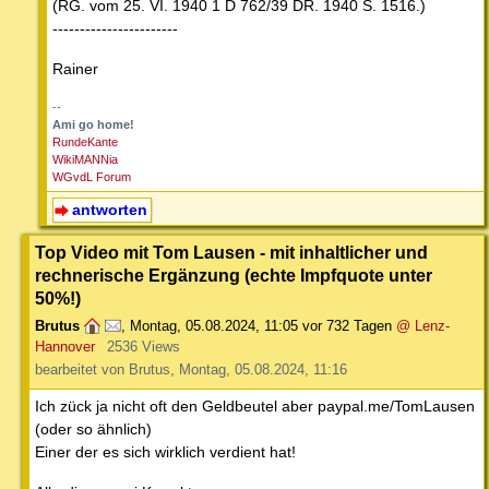
(RG. vom 25. VI. 1940 1 D 762/39 DR. 1940 S. 1516.)
-----------------------
Rainer
--
Ami go home!
RundeKante
WikiMANNia
WGvdL Forum
antworten
Top Video mit Tom Lausen - mit inhaltlicher und
rechnerische Ergänzung (echte Impfquote unter
50%!)
Brutus
,
Montag, 05.08.2024, 11:05
vor 732 Tagen
@ Lenz-
Hannover
2536 Views
bearbeitet von Brutus, Montag, 05.08.2024, 11:16
Ich zück ja nicht oft den Geldbeutel aber paypal.me/TomLausen
(oder so ähnlich)
Einer der es sich wirklich verdient hat!