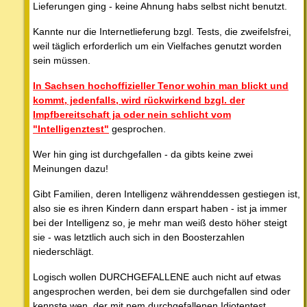
Lieferungen ging - keine Ahnung habs selbst nicht benutzt.
Kannte nur die Internetlieferung bzgl. Tests, die zweifelsfrei,
weil täglich erforderlich um ein Vielfaches genutzt worden
sein müssen.
In Sachsen hochoffizieller Tenor wohin man blickt und
kommt, jedenfalls, wird rückwirkend bzgl. der
Impfbereitschaft ja oder nein schlicht vom
"Intelligenztest"
gesprochen.
Wer hin ging ist durchgefallen - da gibts keine zwei
Meinungen dazu!
Gibt Familien, deren Intelligenz währenddessen gestiegen ist,
also sie es ihren Kindern dann erspart haben - ist ja immer
bei der Intelligenz so, je mehr man weiß desto höher steigt
sie - was letztlich auch sich in den Boosterzahlen
niederschlägt.
Logisch wollen DURCHGEFALLENE auch nicht auf etwas
angesprochen werden, bei dem sie durchgefallen sind oder
kennste wen, der mit nem durchgefallenen Idiotentest