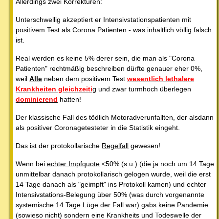
Allerdings zwei Korrekturen:
Unterschwellig akzeptiert er Intensivstationspatienten mit
positivem Test als Corona Patienten - was inhaltlich völlig falsch
ist.
Real werden es keine 5% derer sein, die man als "Corona
Patienten" rechtmäßig beschreiben dürfte genauer eher 0%,
weil
Alle
neben dem positivem Test
wesentlich lethalere
Krankheiten gleichzeiti
g und zwar turmhoch überlegen
dominierend
hatten!
Der klassische Fall des tödlich Motoradverunfallten, der alsdann
als positiver Coronagetesteter in die Statistik eingeht.
Das ist der protokollarische
Regelfall
gewesen!
Wenn bei
echter Impfquote
<50% (s.u.) (die ja noch um 14 Tage
unmittelbar danach protokollarisch gelogen wurde, weil die erst
14 Tage danach als "geimpft" ins Protokoll kamen) und echter
Intensivstations-Belegung über 50% (was durch vorgenannte
systemische 14 Tage Lüge der Fall war) gabs keine Pandemie
(sowieso nicht) sondern eine Krankheits und Todeswelle der