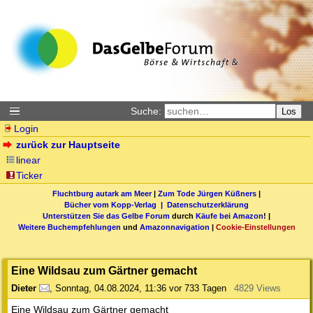
Suche:
Los
Login
zurück zur Hauptseite
linear
Ticker
Fluchtburg autark am Meer
|
Zum Tode Jürgen Küßners
|
Bücher vom Kopp-Verlag |
Datenschutzerklärung
Unterstützen Sie das Gelbe Forum
durch
Käufe bei Amazon
! |
Weitere Buchempfehlungen
und
Amazonnavigation
|
Cookie-Einstellungen
Eine Wildsau zum Gärtner gemacht
Dieter
,
Sonntag, 04.08.2024, 11:36
vor 733 Tagen
4829 Views
Eine Wildsau zum Gärtner gemacht