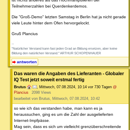
ist nichts anderes als das Hochmanipulieren der
Teilnehmerzahlen bei Querdenkerdemos.
Die "Groß-Demo" letzten Samstag in Berlin hat ja nicht gerade
viele Leute hinter dem Ofen hervorgelockt.
Gruß Plancius
--
"Natürlicher Verstand kann fast jeden Grad an Bildung ersetzen, aber keine
Bildung den natürlichen Verstand." ARTHUR SCHOPENHAUER
antworten
Das waren die Angaben des Lieferanten - Globaler
IQ Test jetzt soweit erstmal fertig
Brutus
,
Mittwoch, 07.08.2024, 10:14
vor 730 Tagen
@
Plancius
2098 Views
bearbeitet von Brutus, Mittwoch, 07.08.2024, 10:42
so wie ich das verstanden habe, man kann es ja
heraussuchen, ging es um die Zahl der ausgelieferten
Internet-Impfpässe.
Mag sein, dass es sich um vielleicht grenzüberschreitende