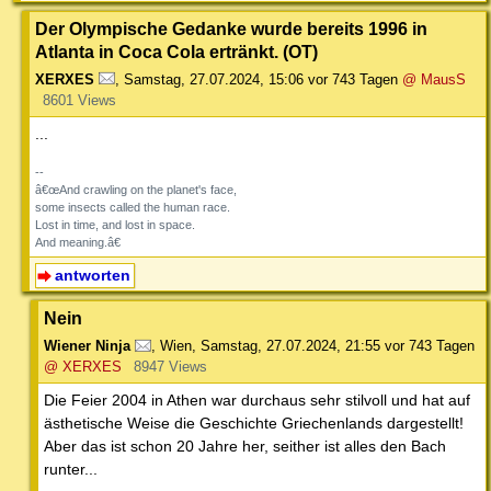
Der Olympische Gedanke wurde bereits 1996 in
Atlanta in Coca Cola ertränkt. (OT)
XERXES
,
Samstag, 27.07.2024, 15:06
vor 743 Tagen
@ MausS
8601 Views
...
--
â€œAnd crawling on the planet's face,
some insects called the human race.
Lost in time, and lost in space.
And meaning.â€
antworten
Nein
Wiener Ninja
,
Wien
,
Samstag, 27.07.2024, 21:55
vor 743 Tagen
@ XERXES
8947 Views
Die Feier 2004 in Athen war durchaus sehr stilvoll und hat auf
ästhetische Weise die Geschichte Griechenlands dargestellt!
Aber das ist schon 20 Jahre her, seither ist alles den Bach
runter...