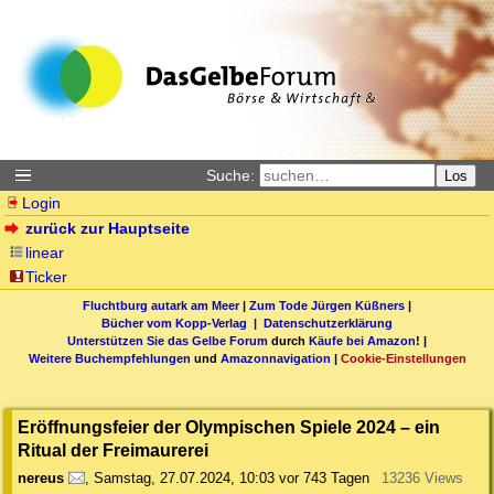
Suche:
Los
Login
zurück zur Hauptseite
linear
Ticker
Fluchtburg autark am Meer
|
Zum Tode Jürgen Küßners
|
Bücher vom Kopp-Verlag |
Datenschutzerklärung
Unterstützen Sie das Gelbe Forum
durch
Käufe bei Amazon
! |
Weitere Buchempfehlungen
und
Amazonnavigation
|
Cookie-Einstellungen
Eröffnungsfeier der Olympischen Spiele 2024 – ein
Ritual der Freimaurerei
nereus
,
Samstag, 27.07.2024, 10:03
vor 743 Tagen
13236 Views