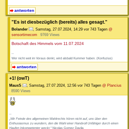
antworten
"Es ist diesbezüglich (bereits) alles gesagt."
Bolander
,
Samstag, 27.07.2024, 14:29
vor 743 Tagen
@
sensortimecom
9769 Views
Botschaft des Himmels vom 11.07.2024
--
Wer nicht weit im Voraus denkt, wird alsbald Kummer haben. (Konfuzius)
antworten
+1! (owT)
MausS
,
Samstag, 27.07.2024, 12:56
vor 743 Tagen
@ Plancius
8590 Views
--
„Wir Feinde des allgemeinen Wahlrechts hören nicht auf, uns über den
Enthusiasmus zu wundern, den die Wahl einer Handvoll Unfähiger durch einen
Haufen Inkompetenter weckt.“
Nicolas Gomez Davila