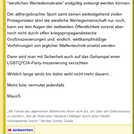
"westlichen Wertedemokratie" endgültig entsorgt werden können.
Der althergebrachte Sport samt seinen weitestgehend zivilen
Protagonisten stört die westliche Wertegemeinschaft nur noch,
kann vor den Augen der weltweiten Öffentlichkeit vorerst aber
noch nicht durch offen kriegspropagandistische
Großinszenierungen und, endlich, wettkampfmäßige
Vorführungen von jeglicher Waffentechnik ersetzt werden.
Dann wird man mit Sicherheit auch auf das Gehampel einer
LGBTQ*CIA-Party-Inszenierung verzichten.
Wirklich lange wirds bis dahin wohl nicht mehr dauern...
Meint bzw. vermutet jedenfalls
MausS
--
„Wir Feinde des allgemeinen Wahlrechts hören nicht auf, uns über den Enthusiasmus
zu wundern, den die Wahl einer Handvoll Unfähiger durch einen Haufen
Inkompetenter weckt.“
Nicolas Gomez Davila
antworten