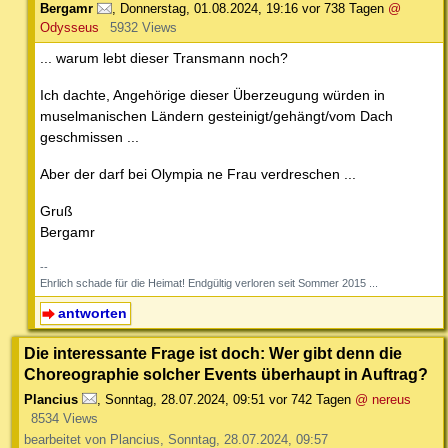
Bergamr
,
Donnerstag, 01.08.2024, 19:16
vor 738 Tagen
@
Odysseus
5932 Views
... warum lebt dieser Transmann noch?
Ich dachte, Angehörige dieser Überzeugung würden in
muselmanischen Ländern gesteinigt/gehängt/vom Dach
geschmissen ...
Aber der darf bei Olympia ne Frau verdreschen ...
Gruß
Bergamr
--
Ehrlich schade für die Heimat! Endgültig verloren seit Sommer 2015 ...
antworten
Die interessante Frage ist doch: Wer gibt denn die
Choreographie solcher Events überhaupt in Auftrag?
Plancius
,
Sonntag, 28.07.2024, 09:51
vor 742 Tagen
@ nereus
8534 Views
bearbeitet von Plancius, Sonntag, 28.07.2024, 09:57