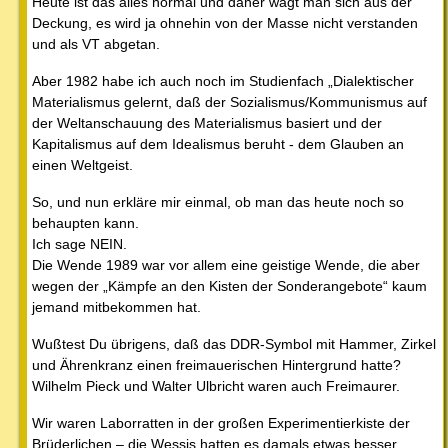
Heute ist das alles normal und daher wagt man sich aus der
Deckung, es wird ja ohnehin von der Masse nicht verstanden
und als VT abgetan.
Aber 1982 habe ich auch noch im Studienfach „Dialektischer
Materialismus gelernt, daß der Sozialismus/Kommunismus auf
der Weltanschauung des Materialismus basiert und der
Kapitalismus auf dem Idealismus beruht - dem Glauben an
einen Weltgeist.
So, und nun erkläre mir einmal, ob man das heute noch so
behaupten kann.
Ich sage NEIN.
Die Wende 1989 war vor allem eine geistige Wende, die aber
wegen der „Kämpfe an den Kisten der Sonderangebote“ kaum
jemand mitbekommen hat.
Wußtest Du übrigens, daß das DDR-Symbol mit Hammer, Zirkel
und Ährenkranz einen freimauerischen Hintergrund hatte?
Wilhelm Pieck und Walter Ulbricht waren auch Freimaurer.
Wir waren Laborratten in der großen Experimentierkiste der
Brüderlichen – die Wessis hatten es damals etwas besser.