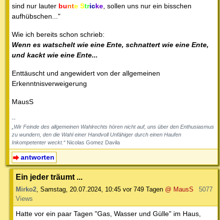
sind nur lauter
bu
nt
e S
tr
ic
ke
, sollen uns nur ein bisschen
aufhübschen..."
Wie ich bereits schon schrieb:
Wenn es watschelt wie eine Ente, schnattert wie eine Ente,
und kackt wie eine Ente...
Enttäuscht und angewidert von der allgemeinen
Erkenntnisverweigerung
MausS
--
„Wir Feinde des allgemeinen Wahlrechts hören nicht auf, uns über den Enthusiasmus
zu wundern, den die Wahl einer Handvoll Unfähiger durch einen Haufen
Inkompetenter weckt.“
Nicolas Gomez Davila
antworten
Ein jeder träumt ...
Mirko2
,
Samstag, 20.07.2024, 10:45
vor 749 Tagen
@ MausS
5077
Views
Hatte vor ein paar Tagen "Gas, Wasser und Gülle" im Haus,