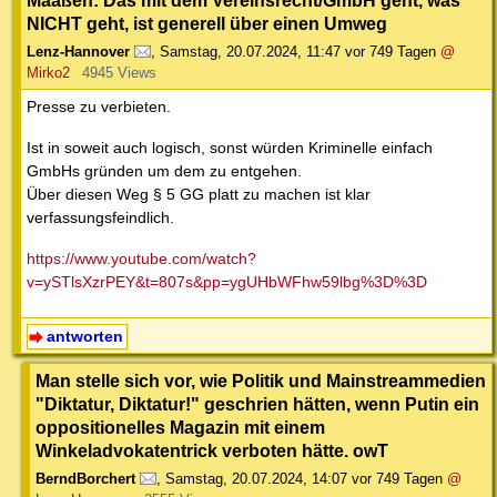
Maaßen: Das mit dem Vereinsrecht/GmbH geht, was
NICHT geht, ist generell über einen Umweg
Lenz-Hannover
,
Samstag, 20.07.2024, 11:47
vor 749 Tagen
@
Mirko2
4945 Views
Presse zu verbieten.
Ist in soweit auch logisch, sonst würden Kriminelle einfach
GmbHs gründen um dem zu entgehen.
Über diesen Weg § 5 GG platt zu machen ist klar
verfassungsfeindlich.
https://www.youtube.com/watch?
v=ySTlsXzrPEY&t=807s&pp=ygUHbWFhw59lbg%3D%3D
antworten
Man stelle sich vor, wie Politik und Mainstreammedien
"Diktatur, Diktatur!" geschrien hätten, wenn Putin ein
oppositionelles Magazin mit einem
Winkeladvokatentrick verboten hätte. owT
BerndBorchert
,
Samstag, 20.07.2024, 14:07
vor 749 Tagen
@