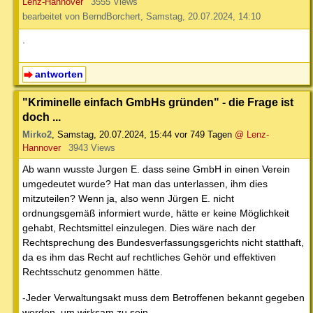
Lenz-Hannover
3555 Views
bearbeitet von BerndBorchert, Samstag, 20.07.2024, 14:10
.
antworten
"Kriminelle einfach GmbHs gründen" - die Frage ist
doch ...
Mirko2
,
Samstag, 20.07.2024, 15:44
vor 749 Tagen
@ Lenz-
Hannover
3943 Views
Ab wann wusste Jurgen E. dass seine GmbH in einen Verein
umgedeutet wurde? Hat man das unterlassen, ihm dies
mitzuteilen? Wenn ja, also wenn Jürgen E. nicht
ordnungsgemäß informiert wurde, hätte er keine Möglichkeit
gehabt, Rechtsmittel einzulegen. Dies wäre nach der
Rechtsprechung des Bundesverfassungsgerichts nicht statthaft,
da es ihm das Recht auf rechtliches Gehör und effektiven
Rechtsschutz genommen hätte.
-Jeder Verwaltungsakt muss dem Betroffenen bekannt gegeben
werden, um wirksam zu sein.