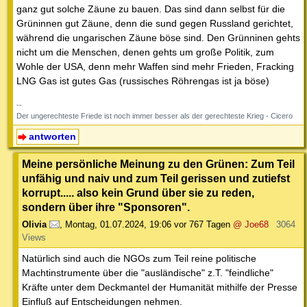
ganz gut solche Zäune zu bauen. Das sind dann selbst für die
Grüninnen gut Zäune, denn die sund gegen Russland gerichtet,
während die ungarischen Zäune böse sind. Den Grünninen gehts
nicht um die Menschen, denen gehts um große Politik, zum
Wohle der USA, denn mehr Waffen sind mehr Frieden, Fracking
LNG Gas ist gutes Gas (russisches Röhrengas ist ja böse)
--
Der ungerechteste Friede ist noch immer besser als der gerechteste Krieg - Cicero
antworten
Meine persönliche Meinung zu den Grünen: Zum Teil
unfähig und naiv und zum Teil gerissen und zutiefst
korrupt..... also kein Grund über sie zu reden,
sondern über ihre "Sponsoren".
Olivia
,
Montag, 01.07.2024, 19:06
vor 767 Tagen
@ Joe68
3064
Views
Natürlich sind auch die NGOs zum Teil reine politische
Machtinstrumente über die "ausländische" z.T. "feindliche"
Kräfte unter dem Deckmantel der Humanität mithilfe der Presse
Einfluß auf Entscheidungen nehmen.