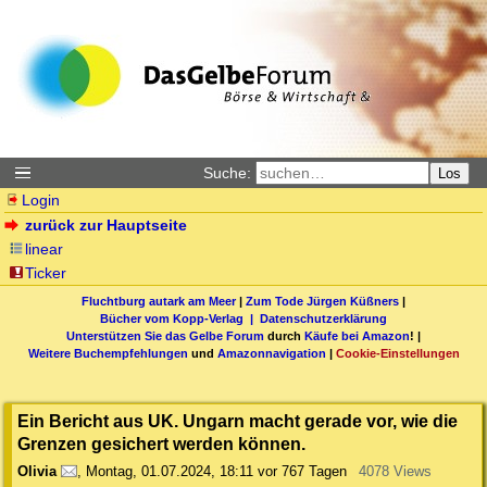
Suche:
Los
Login
zurück zur Hauptseite
linear
Ticker
Fluchtburg autark am Meer
|
Zum Tode Jürgen Küßners
|
Bücher vom Kopp-Verlag |
Datenschutzerklärung
Unterstützen Sie das Gelbe Forum
durch
Käufe bei Amazon
! |
Weitere Buchempfehlungen
und
Amazonnavigation
|
Cookie-Einstellungen
Ein Bericht aus UK. Ungarn macht gerade vor, wie die
Grenzen gesichert werden können.
Olivia
,
Montag, 01.07.2024, 18:11
vor 767 Tagen
4078 Views