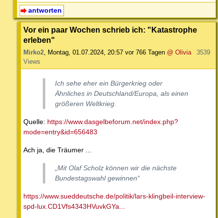
antworten
Vor ein paar Wochen schrieb ich: "Katastrophe
erleben"
Mirko2
,
Montag, 01.07.2024, 20:57
vor 766 Tagen
@ Olivia
3539
Views
Ich sehe eher ein Bürgerkrieg oder
Ähnliches in Deutschland/Europa, als einen
größeren Weltkrieg.
Quelle:
https://www.dasgelbeforum.net/index.php?
mode=entry&id=656483
Ach ja, die Träumer ...
„Mit Olaf Scholz können wir die nächste
Bundestagswahl gewinnen“
https://www.sueddeutsche.de/politik/lars-klingbeil-interview-
spd-lux.CD1Vfs4343HVuvkGYa...