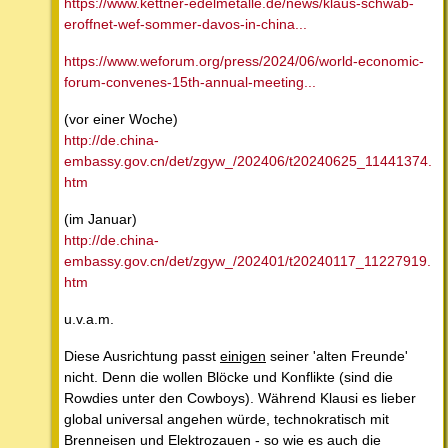
https://www.kettner-edelmetalle.de/news/klaus-schwab-
eroffnet-wef-sommer-davos-in-china...
https://www.weforum.org/press/2024/06/world-economic-
forum-convenes-15th-annual-meeting...
(vor einer Woche)
http://de.china-
embassy.gov.cn/det/zgyw_/202406/t20240625_11441374.
htm
(im Januar)
http://de.china-
embassy.gov.cn/det/zgyw_/202401/t20240117_11227919.
htm
u.v.a.m.
Diese Ausrichtung passt
einigen
seiner 'alten Freunde'
nicht. Denn die wollen Blöcke und Konflikte (sind die
Rowdies unter den Cowboys). Während Klausi es lieber
global universal angehen würde, technokratisch mit
Brenneisen und Elektrozauen - so wie es auch die