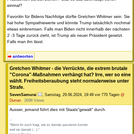
einmal?
Favoritin für Bidens Nachfolge dürfte Gretchen Whitmer sein. Sie
hat hohe Sympathiewerte und könnte Trump tatsächlich nochmal
etwas einbremsen. Falls man Biden nicht innerhalb der nächsten
2 -3 Tage zurück zieht, ist Trump als neuer Präsident gesetzt.
Falls man ihn lässt.
antworten
Gretchen Whitmer - die Verrückte, die extrem brutale
"Corona"-Maßnahmen verhängt hat? Irre, wer so eine
wählt. Freiheitsberaubung steht normalerweise unter
Strafe.
SevenSamurai
,
Samstag, 29.06.2024, 19:49
vor 770 Tagen
@
Durran
2698 Views
Ausser, jemand führt dies mit Staats"gewalt" durch.
--
"Wenn ihr euch fragt, wie es damals passieren konnte:
weil sie damals (...)."