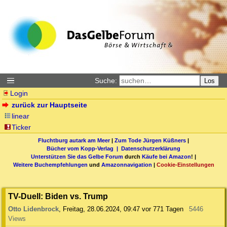
Suche:
Los
Login
zurück zur Hauptseite
linear
Ticker
Fluchtburg autark am Meer
|
Zum Tode Jürgen Küßners
|
Bücher vom Kopp-Verlag |
Datenschutzerklärung
Unterstützen Sie das Gelbe Forum
durch
Käufe bei Amazon
! |
Weitere Buchempfehlungen
und
Amazonnavigation
|
Cookie-Einstellungen
TV-Duell: Biden vs. Trump
Otto Lidenbrock
,
Freitag, 28.06.2024, 09:47
vor 771 Tagen
5446
Views