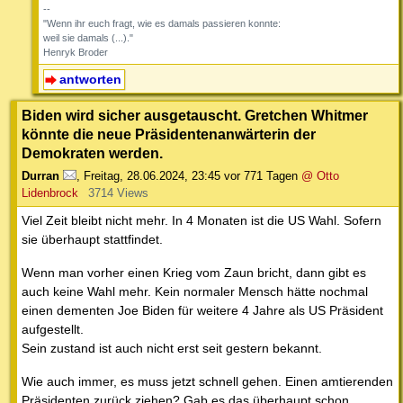
--
"Wenn ihr euch fragt, wie es damals passieren konnte:
weil sie damals (...)."
Henryk Broder
antworten
Biden wird sicher ausgetauscht. Gretchen Whitmer
könnte die neue Präsidentenanwärterin der
Demokraten werden.
Durran
,
Freitag, 28.06.2024, 23:45
vor 771 Tagen
@ Otto
Lidenbrock
3714 Views
Viel Zeit bleibt nicht mehr. In 4 Monaten ist die US Wahl. Sofern
sie überhaupt stattfindet.
Wenn man vorher einen Krieg vom Zaun bricht, dann gibt es
auch keine Wahl mehr. Kein normaler Mensch hätte nochmal
einen dementen Joe Biden für weitere 4 Jahre als US Präsident
aufgestellt.
Sein zustand ist auch nicht erst seit gestern bekannt.
Wie auch immer, es muss jetzt schnell gehen. Einen amtierenden
Präsidenten zurück ziehen? Gab es das überhaupt schon