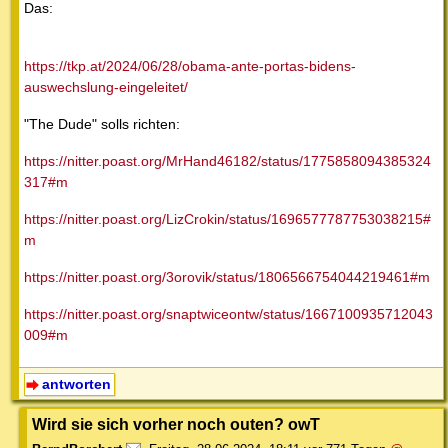
Das:
https://tkp.at/2024/06/28/obama-ante-portas-bidens-
auswechslung-eingeleitet/
"The Dude" solls richten:
https://nitter.poast.org/MrHand46182/status/1775858094385324
317#m
https://nitter.poast.org/LizCrokin/status/1696577787753038215#
m
https://nitter.poast.org/3orovik/status/1806566754044219461#m
https://nitter.poast.org/snaptwiceontw/status/1667100935712043
009#m
antworten
Wird sie sich vorher noch outen? owT