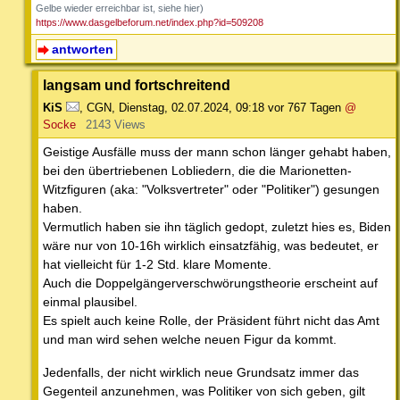
Gelbe wieder erreichbar ist, siehe hier)
https://www.dasgelbeforum.net/index.php?id=509208
antworten
langsam und fortschreitend
KiS
,
CGN
,
Dienstag, 02.07.2024, 09:18
vor 767 Tagen
@
Socke
2143 Views
Geistige Ausfälle muss der mann schon länger gehabt haben,
bei den übertriebenen Lobliedern, die die Marionetten-
Witzfiguren (aka: "Volksvertreter" oder "Politiker") gesungen
haben.
Vermutlich haben sie ihn täglich gedopt, zuletzt hies es, Biden
wäre nur von 10-16h wirklich einsatzfähig, was bedeutet, er
hat vielleicht für 1-2 Std. klare Momente.
Auch die Doppelgängerverschwörungstheorie erscheint auf
einmal plausibel.
Es spielt auch keine Rolle, der Präsident führt nicht das Amt
und man wird sehen welche neuen Figur da kommt.
Jedenfalls, der nicht wirklich neue Grundsatz immer das
Gegenteil anzunehmen, was Politiker von sich geben, gilt