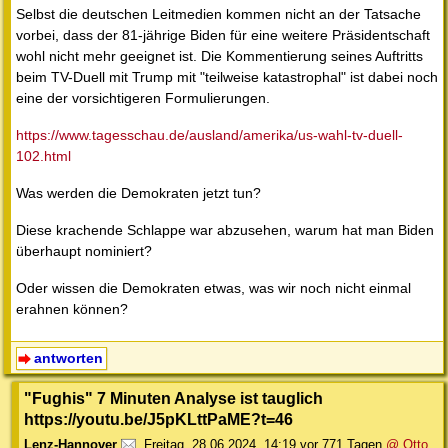
Selbst die deutschen Leitmedien kommen nicht an der Tatsache
vorbei, dass der 81-jährige Biden für eine weitere Präsidentschaft
wohl nicht mehr geeignet ist. Die Kommentierung seines Auftritts
beim TV-Duell mit Trump mit "teilweise katastrophal" ist dabei noch
eine der vorsichtigeren Formulierungen.
https://www.tagesschau.de/ausland/amerika/us-wahl-tv-duell-
102.html
Was werden die Demokraten jetzt tun?
Diese krachende Schlappe war abzusehen, warum hat man Biden
überhaupt nominiert?
Oder wissen die Demokraten etwas, was wir noch nicht einmal
erahnen können?
antworten
"Fughis" 7 Minuten Analyse ist tauglich
https://youtu.be/J5pKLttPaME?t=46
Lenz-Hannover
,
Freitag, 28.06.2024, 14:19
vor 771 Tagen
@ Otto