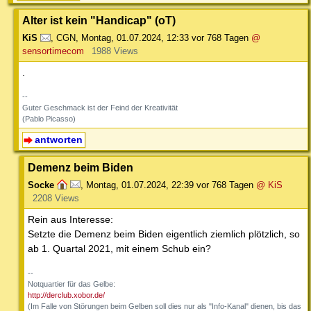
Alter ist kein "Handicap" (oT)
KiS
,
CGN
,
Montag, 01.07.2024, 12:33
vor 768 Tagen
@
sensortimecom
1988 Views
.
--
Guter Geschmack ist der Feind der Kreativität
(Pablo Picasso)
antworten
Demenz beim Biden
Socke
,
Montag, 01.07.2024, 22:39
vor 768 Tagen
@ KiS
2208 Views
Rein aus Interesse:
Setzte die Demenz beim Biden eigentlich ziemlich plötzlich, so
ab 1. Quartal 2021, mit einem Schub ein?
--
Notquartier für das Gelbe:
http://derclub.xobor.de/
(Im Falle von Störungen beim Gelben soll dies nur als "Info-Kanal" dienen, bis das