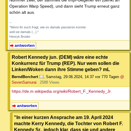
Nummer zwei, der sammelt die Impf-Gegener ein (denkt an
Operation Warp Speed), und dann sieht Trump erneut ganz
schön alt aus.
--
"Wenn ihr euch fragt, wie es damals passieren konnte:
weil sie damals (...)."
Henryk Broder
antworten
Robert Kennedy jun. (DEM) wäre eine echte
Konkurrenz für Trump (REP). Nur wem sollen die
Linken/Woken dann ihre Stimme geben? mL
BerndBorchert
,
Samstag, 29.06.2024, 14:37
vor 770 Tagen
@
SevenSamurai
2588 Views
https://de.m.wikipedia.org/wiki/Robert_F._Kennedy_Jr.
antworten
"In einer kurzen Ansprache am 19. April 2024
machte Kerry Kennedy, die Tochter von Robert F.
Kennedy Sr., jedoch klar, dass sie und andere