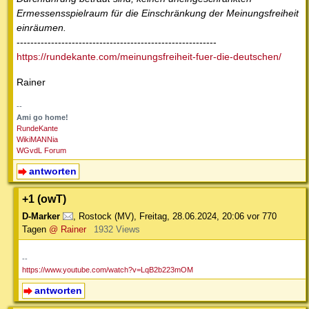
Ermessensspielraum für die Einschränkung der Meinungsfreiheit
einräumen.
----------------------------------------------------------
https://rundekante.com/meinungsfreiheit-fuer-die-deutschen/
Rainer
--
Ami go home!
RundeKante
WikiMANNia
WGvdL Forum
antworten
+1 (owT)
D-Marker
,
Rostock (MV)
,
Freitag, 28.06.2024, 20:06
vor 770
Tagen
@ Rainer
1932 Views
--
https://www.youtube.com/watch?v=LqB2b223mOM
antworten