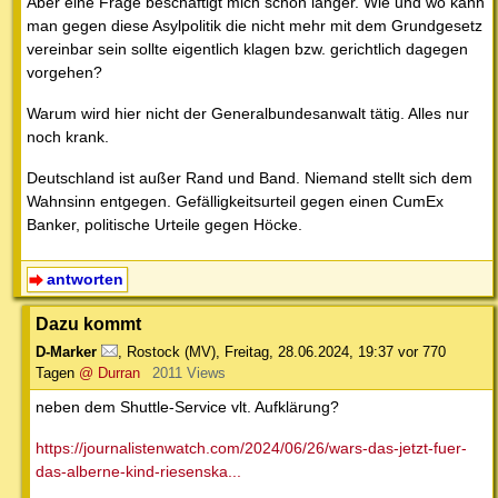
Aber eine Frage beschäftigt mich schon länger. Wie und wo kann
man gegen diese Asylpolitik die nicht mehr mit dem Grundgesetz
vereinbar sein sollte eigentlich klagen bzw. gerichtlich dagegen
vorgehen?
Warum wird hier nicht der Generalbundesanwalt tätig. Alles nur
noch krank.
Deutschland ist außer Rand und Band. Niemand stellt sich dem
Wahnsinn entgegen. Gefälligkeitsurteil gegen einen CumEx
Banker, politische Urteile gegen Höcke.
antworten
Dazu kommt
D-Marker
,
Rostock (MV)
,
Freitag, 28.06.2024, 19:37
vor 770
Tagen
@ Durran
2011 Views
neben dem Shuttle-Service vlt. Aufklärung?
https://journalistenwatch.com/2024/06/26/wars-das-jetzt-fuer-
das-alberne-kind-riesenska...