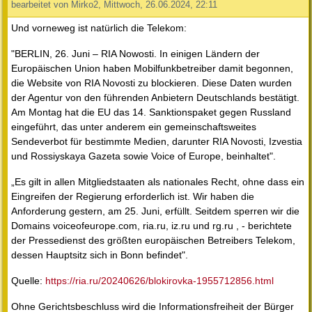
bearbeitet von Mirko2, Mittwoch, 26.06.2024, 22:11
Und vorneweg ist natürlich die Telekom:
"BERLIN, 26. Juni – RIA Nowosti. In einigen Ländern der
Europäischen Union haben Mobilfunkbetreiber damit begonnen,
die Website von RIA Novosti zu blockieren. Diese Daten wurden
der Agentur von den führenden Anbietern Deutschlands bestätigt.
Am Montag hat die EU das 14. Sanktionspaket gegen Russland
eingeführt, das unter anderem ein gemeinschaftsweites
Sendeverbot für bestimmte Medien, darunter RIA Novosti, Izvestia
und Rossiyskaya Gazeta sowie Voice of Europe, beinhaltet".
„Es gilt in allen Mitgliedstaaten als nationales Recht, ohne dass ein
Eingreifen der Regierung erforderlich ist. Wir haben die
Anforderung gestern, am 25. Juni, erfüllt. Seitdem sperren wir die
Domains voiceofeurope.com, ria.ru, iz.ru und rg.ru , - berichtete
der Pressedienst des größten europäischen Betreibers Telekom,
dessen Hauptsitz sich in Bonn befindet".
Quelle:
https://ria.ru/20240626/blokirovka-1955712856.html
Ohne Gerichtsbeschluss wird die Informationsfreiheit der Bürger