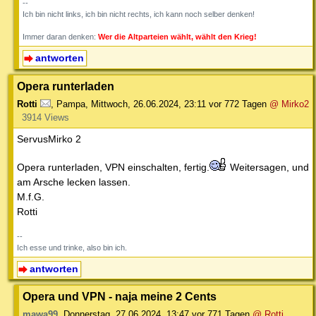
--
Ich bin nicht links, ich bin nicht rechts, ich kann noch selber denken!
Immer daran denken:
Wer die Altparteien wählt, wählt den Krieg!
antworten
Opera runterladen
Rotti
,
Pampa
,
Mittwoch, 26.06.2024, 23:11
vor 772 Tagen
@ Mirko2
3914 Views
ServusMirko 2
Opera runterladen, VPN einschalten, fertig.
Weitersagen, und
am Arsche lecken lassen.
M.f.G.
Rotti
--
Ich esse und trinke, also bin ich.
antworten
Opera und VPN - naja meine 2 Cents
mawa99
,
Donnerstag, 27.06.2024, 13:47
vor 771 Tagen
@ Rotti