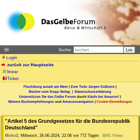
Suche:
Los
Login
zurück zur Hauptseite
linear
Ticker
Fluchtburg autark am Meer
|
Zum Tode Jürgen Küßners
|
Bücher vom Kopp-Verlag |
Datenschutzerklärung
Unterstützen Sie das Gelbe Forum
durch
Käufe bei Amazon
! |
Weitere Buchempfehlungen
und
Amazonnavigation
|
Cookie-Einstellungen
"Artikel 5 des Grundgesetzes für die Bundesrepublik
Deutschland"
Mirko2
,
Mittwoch, 26.06.2024, 22:06
vor 772 Tagen
4841 Views