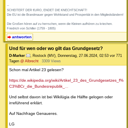
--
SCHEITERT DER €URO, ENDET DIE KNECHTSCHAFT!
Die EU ist die Brandmauer gegen Wohlstand und Prosperität in den Mitgliedsländern!
Die Großen hören auf zu herrschen, wenn die Kleinen aufhören zu kriechen.
Friedrich von Schiller (1759 - 1805)
antworten
Und für wen oder wo gilt das Grundgesetz?
D-Marker
,
Rostock (MV)
,
Donnerstag, 27.06.2024, 02:53
vor 771
Tagen
@ Albrecht
3309 Views
Schon mal Artikel 23 gelesen?
https://de.wikipedia.org/wiki/Artikel_23_des_Grundgesetzes_f%
C3%BCr_die_Bundesrepublik_...
Und selbst davon ist bei Wikilügia die Hälfte gelogen oder
irreführend erklärt.
Auf Nachfrage Genaueres.
LG