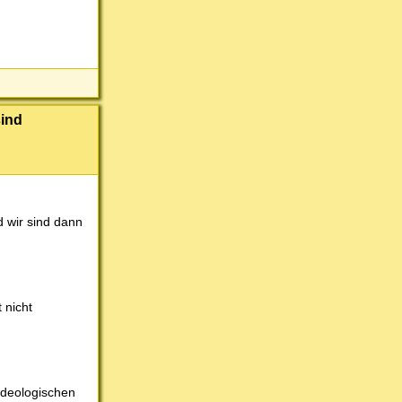
sind
d wir sind dann
 nicht
-ideologischen