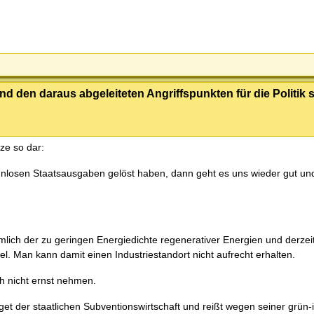
d den daraus abgeleiteten Angriffspunkten für die Politik 
nze so dar:
innlosen Staatsausgaben gelöst haben, dann geht es uns wieder gut un
lich der zu geringen Energiedichte regenerativer Energien und derzeit
l. Man kann damit einen Industriestandort nicht aufrecht erhalten.
ch nicht ernst nehmen.
oget der staatlichen Subventionswirtschaft und reißt wegen seiner grün