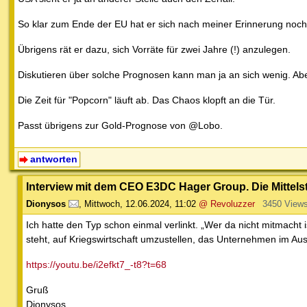
So klar zum Ende der EU hat er sich nach meiner Erinnerung noch 
Übrigens rät er dazu, sich Vorräte für zwei Jahre (!) anzulegen.
Diskutieren über solche Prognosen kann man ja an sich wenig. Aber i
Die Zeit für "Popcorn" läuft ab. Das Chaos klopft an die Tür.
Passt übrigens zur Gold-Prognose von @Lobo.
antworten
Interview mit dem CEO E3DC Hager Group. Die Mittelst
Dionysos
,
Mittwoch, 12.06.2024, 11:02
@ Revoluzzer
3450 View
Ich hatte den Typ schon einmal verlinkt. „Wer da nicht mitmacht is
steht, auf Kriegswirtschaft umzustellen, das Unternehmen im Au
https://youtu.be/i2efkt7_-t8?t=68
Gruß
Dionysos