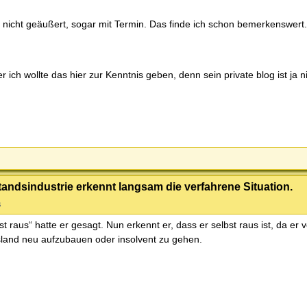
nicht geäußert, sogar mit Termin. Das finde ich schon bemerkenswert.
ch wollte das hier zur Kenntnis geben, denn sein private blog ist ja nic
andsindustrie erkennt langsam die verfahrene Situation.
s
t raus“ hatte er gesagt. Nun erkennt er, dass er selbst raus ist, da er 
sland neu aufzubauen oder insolvent zu gehen.