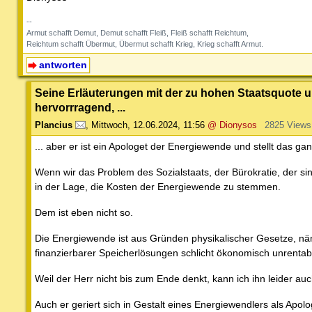
--
Armut schafft Demut, Demut schafft Fleiß, Fleiß schafft Reichtum,
Reichtum schafft Übermut, Übermut schafft Krieg, Krieg schafft Armut.
antworten
Seine Erläuterungen mit der zu hohen Staatsquote un
hervorrragend, ...
Plancius
,
Mittwoch, 12.06.2024, 11:56
@ Dionysos
2825 Views
... aber er ist ein Apologet der Energiewende und stellt das ga
Wenn wir das Problem des Sozialstaats, der Bürokratie, der s
in der Lage, die Kosten der Energiewende zu stemmen.
Dem ist eben nicht so.
Die Energiewende ist aus Gründen physikalischer Gesetze, näm
finanzierbarer Speicherlösungen schlicht ökonomisch unrentabe
Weil der Herr nicht bis zum Ende denkt, kann ich ihn leider au
Auch er geriert sich in Gestalt eines Energiewendlers als Apol