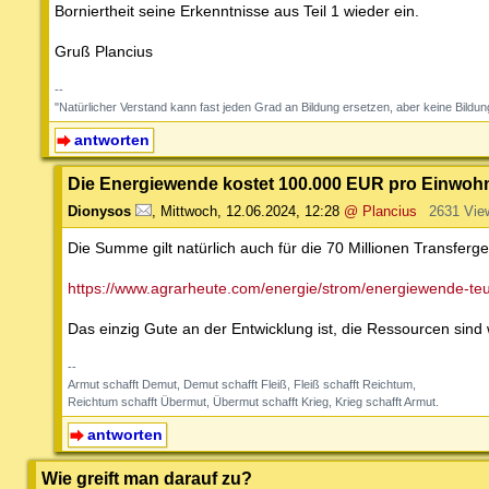
Borniertheit seine Erkenntnisse aus Teil 1 wieder ein.
Gruß Plancius
--
"Natürlicher Verstand kann fast jeden Grad an Bildung ersetzen, aber keine B
antworten
Die Energiewende kostet 100.000 EUR pro Einwoh
Dionysos
,
Mittwoch, 12.06.2024, 12:28
@ Plancius
2631 Vie
Die Summe gilt natürlich auch für die 70 Millionen Transfer
https://www.agrarheute.com/energie/strom/energiewende-teue
Das einzig Gute an der Entwicklung ist, die Ressourcen sin
--
Armut schafft Demut, Demut schafft Fleiß, Fleiß schafft Reichtum,
Reichtum schafft Übermut, Übermut schafft Krieg, Krieg schafft Armut.
antworten
Wie greift man darauf zu?