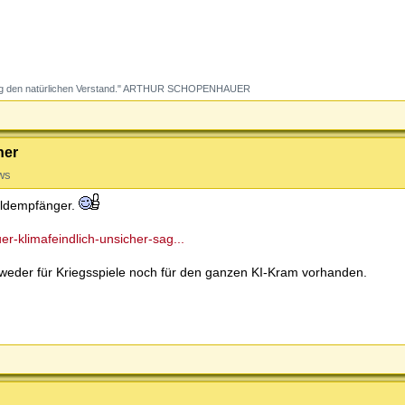
ildung den natürlichen Verstand." ARTHUR SCHOPENHAUER
ner
ws
geldempfänger.
r-klimafeindlich-unsicher-sag...
d weder für Kriegsspiele noch für den ganzen KI-Kram vorhanden.