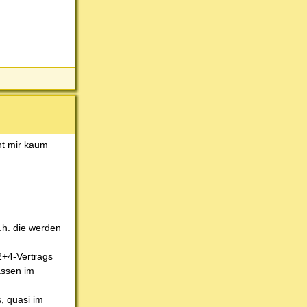
nt mir kaum
d.h. die werden
2+4-Vertrags
assen im
, quasi im