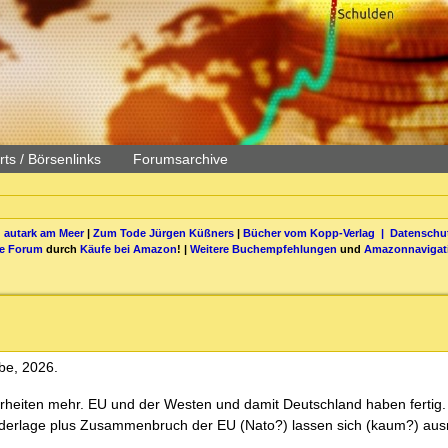
ts / Börsenlinks
Forumsarchive
 autark am Meer
|
Zum Tode Jürgen Küßners
|
Bücher vom Kopp-Verlag |
Datenschut
be Forum
durch
Käufe bei Amazon
! |
Weitere Buchempfehlungen
und
Amazonnavigat
be, 2026.
larheiten mehr. EU und der Westen und damit Deutschland haben fertig.
iederlage plus Zusammenbruch der EU (Nato?) lassen sich (kaum?) aus