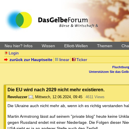
Neu hier? Infos
Wissen
Elliott-Wellen
Themen
Char
Login
zurück zur Hauptseite
linear
Ticker
Fluchtburg
Unterstützen Sie das Gel
Die EU wird nach 2029 nicht mehr existieren.
Revoluzzer
,
Mittwoch, 12.06.2024, 09:45
4611 Views
Die Ukraine auch nicht mehr ab, wenn ich es richtig verstanden ha
Martin Armstrong lässt auf seinem "private blog" heute keine Unk
gegen Russland endet mit einer Niederlage. Die Folgen dieser N
USA sieht er ja an anderer Stelle auch den Zerfall.