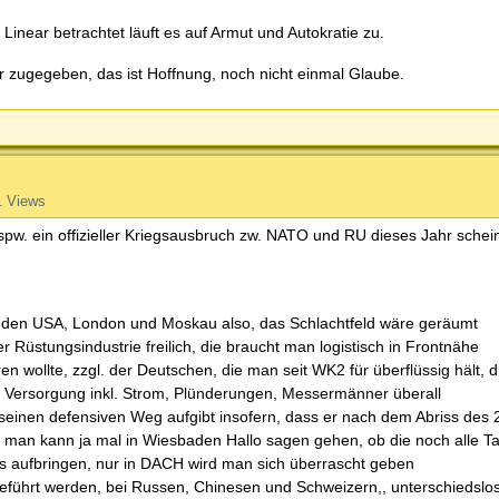
 Linear betrachtet läuft es auf Armut und Autokratie zu.
er zugegeben, das ist Hoffnung, noch nicht einmal Glaube.
1 Views
bspw. ein offizieller Kriegsausbruch zw. NATO und RU dieses Jahr schei
er den USA, London und Moskau also, das Schlachtfeld wäre geräumt
er Rüstungsindustrie freilich, die braucht man logistisch in Frontnähe
n wollte, zzgl. der Deutschen, die man seit WK2 für überflüssig hält, 
r Versorgung inkl. Strom, Plünderungen, Messermänner überall
seinen defensiven Weg aufgibt insofern, dass er nach dem Abriss des 
 man kann ja mal in Wiesbaden Hallo sagen gehen, ob die noch alle T
is aufbringen, nur in DACH wird man sich überrascht geben
eführt werden, bei Russen, Chinesen und Schweizern,, unterschiedslos