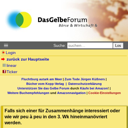
Suche:
Los
Login
zurück zur Hauptseite
linear
Ticker
Fluchtburg autark am Meer
|
Zum Tode Jürgen Küßners
|
Bücher vom Kopp-Verlag |
Datenschutzerklärung
Unterstützen Sie das Gelbe Forum
durch
Käufe bei Amazon
! |
Weitere Buchempfehlungen
und
Amazonnavigation
|
Cookie-Einstellungen
Falls sich einer für Zusammenhänge interessiert oder
wie wir peu à peu in den 3. Wk hineinmanövriert
werden.