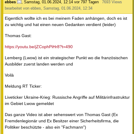
ebbes
,
Samstag, 01.06.2024, 12:14
vor 797 Tagen
7693 Views
bearbeitet von ebbes, Samstag, 01.06.2024, 12:34
Eigentlich wollte ich es bei meinem Faden anhängen, doch es ist
zu wichtig und hat einen neuen Gedanken verdient (leider)
Thomas Gast:
https://youtu.be/jZCophPiHr8?t=490
Lemberg (Lwow) ist ein strategischer Punkt wo die französischen
Ausbilder zuerst landen werden und
Voilà
Meldung RT Ticker:
Liveticker Ukraine-Krieg: Russische Angriffe auf Militärinfrastruktur
im Gebiet Lwow gemeldet
Das ganze Video ist aber sehenswert von Thomas Gast (Ex
Fremdenlegionär und Ex Besitzer einer Sicherheitsfirma, die
Politiker beschützte - also ein "Fachmann")