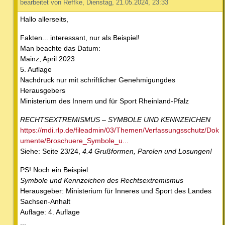
bearbeitet von Reffke, Dienstag, 21.05.2024, 23:33
Hallo allerseits,
Fakten... interessant, nur als Beispiel!
Man beachte das Datum:
Mainz, April 2023
5. Auflage
Nachdruck nur mit schriftlicher Genehmigungdes
Herausgebers
Ministerium des Innern und für Sport Rheinland-Pfalz
RECHTSEXTREMISMUS – SYMBOLE UND KENNZEICHEN
https://mdi.rlp.de/fileadmin/03/Themen/Verfassungsschutz/Dok
umente/Broschuere_Symbole_u...
Siehe: Seite 23/24,
4.4 Grußformen, Parolen und Losungen!
PS! Noch ein Beispiel:
Symbole und Kennzeichen des Rechtsextremismus
Herausgeber: Ministerium für Inneres und Sport des Landes
Sachsen-Anhalt
Auflage: 4. Auflage
...