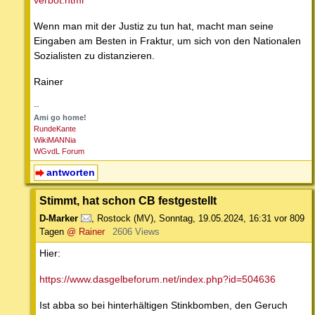
verbot.html
Wenn man mit der Justiz zu tun hat, macht man seine
Eingaben am Besten in Fraktur, um sich von den Nationalen
Sozialisten zu distanzieren.
Rainer
--
Ami go home!
RundeKante
WikiMANNia
WGvdL Forum
antworten
Stimmt, hat schon CB festgestellt
D-Marker
,
Rostock (MV)
,
Sonntag, 19.05.2024, 16:31
vor 809
Tagen
@ Rainer
2606 Views
Hier:
https://www.dasgelbeforum.net/index.php?id=504636
Ist abba so bei hinterhältigen Stinkbomben, den Geruch