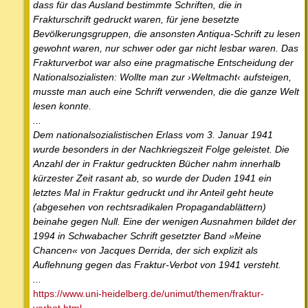
dass für das Ausland bestimmte Schriften, die in
Frakturschrift gedruckt waren, für jene besetzte
Bevölkerungsgruppen, die ansonsten Antiqua-Schrift zu lesen
gewohnt waren, nur schwer oder gar nicht lesbar waren. Das
Frakturverbot war also eine pragmatische Entscheidung der
Nationalsozialisten: Wollte man zur ›Weltmacht‹ aufsteigen,
musste man auch eine Schrift verwenden, die die ganze Welt
lesen konnte.
...
Dem nationalsozialistischen Erlass vom 3. Januar 1941
wurde besonders in der Nachkriegszeit Folge geleistet. Die
Anzahl der in Fraktur gedruckten Bücher nahm innerhalb
kürzester Zeit rasant ab, so wurde der Duden 1941 ein
letztes Mal in Fraktur gedruckt und ihr Anteil geht heute
(abgesehen von rechtsradikalen Propagandablättern)
beinahe gegen Null. Eine der wenigen Ausnahmen bildet der
1994 in Schwabacher Schrift gesetzter Band »Meine
Chancen« von Jacques Derrida, der sich explizit als
Auflehnung gegen das Fraktur-Verbot von 1941 versteht.
...
https://www.uni-heidelberg.de/unimut/themen/fraktur-