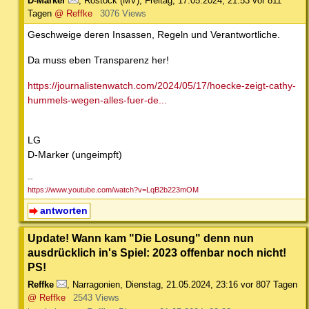
D-Marker
,
Rostock (MV)
,
Freitag, 17.05.2024, 21:53
vor 811
Tagen
@ Reffke
3076 Views
Geschweige deren Insassen, Regeln und Verantwortliche.
Da muss eben Transparenz her!
https://journalistenwatch.com/2024/05/17/hoecke-zeigt-cathy-
hummels-wegen-alles-fuer-de...
LG
D-Marker (ungeimpft)
--
https://www.youtube.com/watch?v=LqB2b223mOM
antworten
Update! Wann kam "Die Losung" denn nun
ausdrücklich in's Spiel: 2023 offenbar noch nicht!
PS!
Reffke
,
Narragonien
,
Dienstag, 21.05.2024, 23:16
vor 807 Tagen
@ Reffke
2543 Views