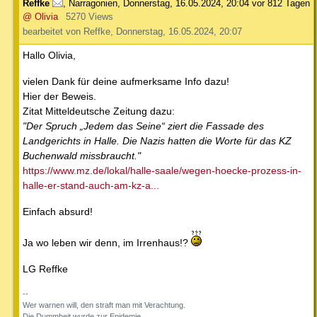
Reffke
,
Narragonien
,
Donnerstag, 16.05.2024, 20:04
vor 812 Tagen
@ Olivia
5270 Views
bearbeitet von Reffke, Donnerstag, 16.05.2024, 20:07
Hallo Olivia,
vielen Dank für deine aufmerksame Info dazu!
Hier der Beweis.
Zitat Mitteldeutsche Zeitung dazu:
"Der Spruch „Jedem das Seine“ ziert die Fassade des
Landgerichts in Halle. Die Nazis hatten die Worte für das KZ
Buchenwald missbraucht."
https://www.mz.de/lokal/halle-saale/wegen-hoecke-prozess-in-
halle-er-stand-auch-am-kz-a...
Einfach absurd!
Ja wo leben wir denn, im Irrenhaus!?
LG Reffke
--
Wer warnen will, den straft man mit Verachtung.
Die Dummheit wurde zur Epidemie.