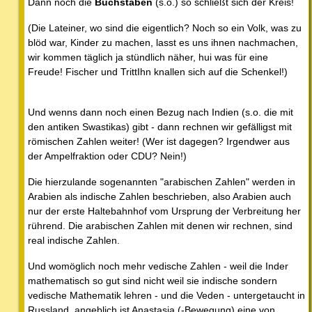
Dann noch die
Buchstaben
(s.o.) so schließt sich der Kreis!
(Die Lateiner, wo sind die eigentlich? Noch so ein Volk, was zu
blöd war, Kinder zu machen, lasst es uns ihnen nachmachen,
wir kommen täglich ja stündlich näher, hui was für eine
Freude! Fischer und TrittIhn knallen sich auf die Schenkel!)
Und wenns dann noch einen Bezug nach Indien (s.o. die mit
den antiken Swastikas) gibt - dann rechnen wir gefälligst mit
römischen Zahlen weiter! (Wer ist dagegen? Irgendwer aus
der Ampelfraktion oder CDU? Nein!)
Die hierzulande sogenannten "arabischen Zahlen" werden in
Arabien als indische Zahlen beschrieben, also Arabien auch
nur der erste Haltebahnhof vom Ursprung der Verbreitung her
rührend. Die arabischen Zahlen mit denen wir rechnen, sind
real indische Zahlen.
Und womöglich noch mehr vedische Zahlen - weil die Inder
mathematisch so gut sind nicht weil sie indische sondern
vedische Mathematik lehren - und die Veden - untergetaucht in
Russland, angeblich ist Anastasia (-Bewegung) eine von