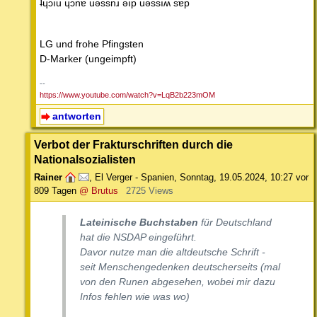
ʇɥɔıu ɥɔnɐ uǝssnɹ ǝıp uǝssıʍ sɐp
LG und frohe Pfingsten
D-Marker (ungeimpft)
--
https://www.youtube.com/watch?v=LqB2b223mOM
antworten
Verbot der Frakturschriften durch die
Nationalsozialisten
Rainer
,
El Verger - Spanien
,
Sonntag, 19.05.2024, 10:27
vor
809 Tagen
@ Brutus
2725 Views
Lateinische Buchstaben
für Deutschland
hat die NSDAP eingeführt.
Davor nutze man die altdeutsche Schrift -
seit Menschengedenken deutscherseits (mal
von den Runen abgesehen, wobei mir dazu
Infos fehlen wie was wo)