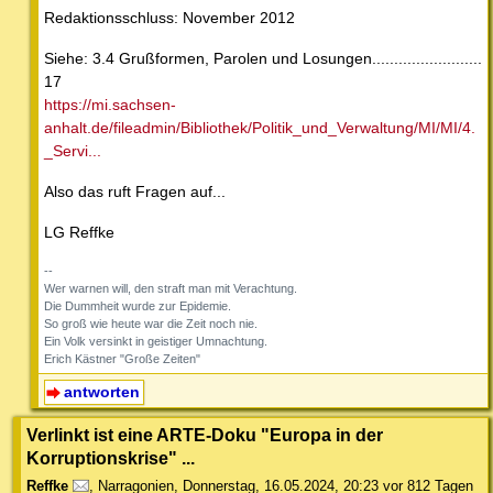
Redaktionsschluss: November 2012
Siehe: 3.4 Grußformen, Parolen und Losungen.........................
17
https://mi.sachsen-
anhalt.de/fileadmin/Bibliothek/Politik_und_Verwaltung/MI/MI/4.
_Servi...
Also das ruft Fragen auf...
LG Reffke
--
Wer warnen will, den straft man mit Verachtung.
Die Dummheit wurde zur Epidemie.
So groß wie heute war die Zeit noch nie.
Ein Volk versinkt in geistiger Umnachtung.
Erich Kästner "Große Zeiten"
antworten
Verlinkt ist eine ARTE-Doku "Europa in der
Korruptionskrise" ...
Reffke
,
Narragonien
,
Donnerstag, 16.05.2024, 20:23
vor 812 Tagen