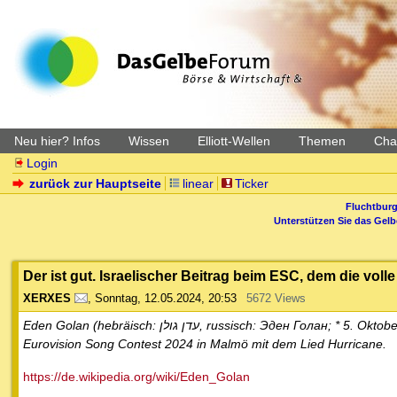
Neu hier? Infos
Wissen
Elliott-Wellen
Themen
Char
Login
zurück zur Hauptseite
linear
Ticker
Fluchtburg
Unterstützen Sie das Gel
Der ist gut. Israelischer Beitrag beim ESC, dem die volle 
XERXES
,
Sonntag, 12.05.2024, 20:53
5672 Views
Eden Golan (hebräisch: עדן גולן, russisch: Эден Голан; * 5. Oktober 2003 in Kfar Saba) ist eine israelisch-russische Sängerin. Sie vertrat Israel beim
Eurovision Song Contest 2024 in Malmö mit dem Lied Hurricane.
https://de.wikipedia.org/wiki/Eden_Golan