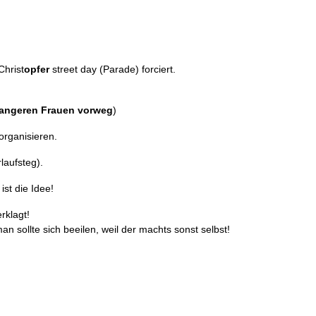
Christ
opfer
street day (Parade) forciert.
wangeren Frauen vorweg
)
 organisieren.
laufsteg).
ist die Idee!
rklagt!
an sollte sich beeilen, weil der machts sonst selbst!