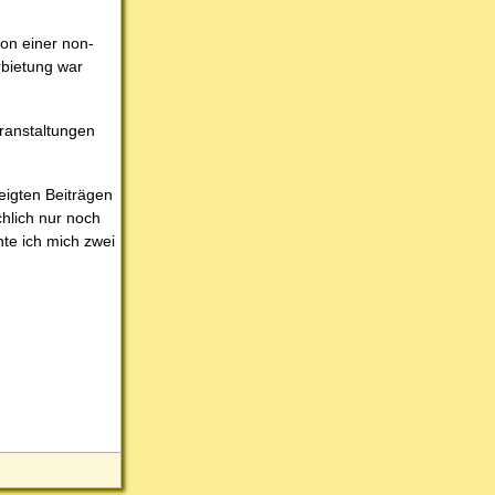
von einer non-
rbietung war
eranstaltungen
eigten Beiträgen
chlich nur noch
nte ich mich zwei