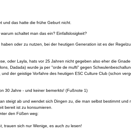
t und das hatte die frühe Geburt nicht.
 warum schaltet man das ein? Einfallslosigkeit?
haben oder zu nutzen, bei der heutigen Generation ist es der Regelz
use, oder Layla, hats vor 25 Jahren nicht gegeben also eher die Gnade
llons, Dadada) wurde ja per "orde de mufti" gegen Schwulenbeschallu
t, und der geistige Vorfahre des heutigen ESC Culture Club (schon ve
on 30 Jahre - und keiner bemerkts! (Fußnote 1)
n steigt ab und wendet sich Dingen zu, die man selbst bestimmt und 
t bereit ist zu konsumieren.
unter den Füßen weg:
, trauen sich nur Wenige, es auch zu lesen!