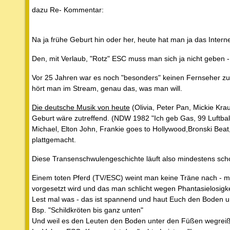
dazu Re- Kommentar:
Na ja frühe Geburt hin oder her, heute hat man ja das Interne
Den, mit Verlaub, "Rotz" ESC muss man sich ja nicht geben -
Vor 25 Jahren war es noch "besonders" keinen Fernseher zu 
hört man im Stream, genau das, was man will.
Die deutsche Musik von heute
(Olivia, Peter Pan, Mickie Kra
Geburt wäre zutreffend. (NDW 1982 "Ich geb Gas, 99 Luftba
Michael, Elton John, Frankie goes to Hollywood,Bronski Bea
plattgemacht.
Diese Transenschwulengeschichte läuft also mindestens sch
Einem toten Pferd (TV/ESC) weint man keine Träne nach - ma
vorgesetzt wird und das man schlicht wegen Phantasielosigkei
Lest mal was - das ist spannend und haut Euch den Boden 
Bsp. "Schildkröten bis ganz unten"
Und weil es den Leuten den Boden unter den Füßen wegreißt