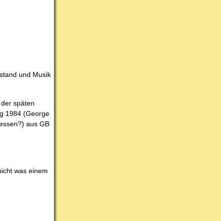
ustand und Musik
 der späten
ng 1984 (George
rgessen?) aus GB
nicht was einem