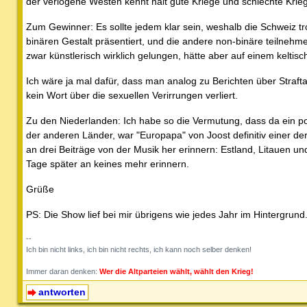
der verlogene Westen kennt halt gute Kriege und schlechte Kriege
Zum Gewinner: Es sollte jedem klar sein, weshalb die Schweiz tr
binären Gestalt präsentiert, und die andere non-binäre teilneh
zwar künstlerisch wirklich gelungen, hätte aber auf einem keltis
Ich wäre ja mal dafür, dass man analog zu Berichten über Straf
kein Wort über die sexuellen Verirrungen verliert.
Zu den Niederlanden: Ich habe so die Vermutung, dass da ein p
der anderen Länder, war "Europapa" von Joost definitiv einer de
an drei Beiträge von der Musik her erinnern: Estland, Litauen un
Tage später an keines mehr erinnern.
Grüße
PS: Die Show lief bei mir übrigens wie jedes Jahr im Hintergrund
--
Ich bin nicht links, ich bin nicht rechts, ich kann noch selber denken!
Immer daran denken:
Wer die Altparteien wählt, wählt den Krieg!
antworten