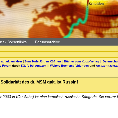
ts / Börsenlinks
Forumsarchive
 autark am Meer
|
Zum Tode Jürgen Küßners
|
Bücher vom Kopp-Verlag |
Datenschut
be Forum
durch
Käufe bei Amazon
! |
Weitere Buchempfehlungen
und
Amazonnavigat
Solidarität des dt. MSM galt, ist Russin!