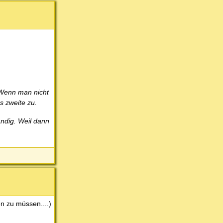
. Wenn man nicht
s zweite zu.
ändig. Weil dann
n zu müssen....)