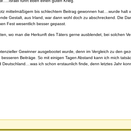
.....Israel führt eben einen guten Krieg.
otz mittelmäßigem bis schlechtem Beitrag gewonnen hat....wurde halt 
mende Gestalt, aus Irland, war dann wohl doch zu abschreckend. Die Da
chen Fest wesentlich besser gepasst.
taten, wo man die Herkunft des Täters gerne ausblendet, bei solchen V
otenzieller Gewinner ausgebootet wurde, denn im Vergleich zu den gez
r besseren Beiträge. So mit einigen Tagen Abstand kann ich mich tatsä
d Deutschland....was ich schon erstaunlich finde, denn letztes Jahr kon
.