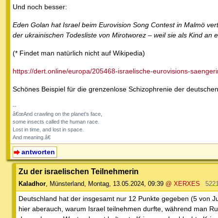
Und noch besser:
Eden Golan hat Israel beim Eurovision Song Contest in Malmö vertr
der ukrainischen Todesliste von Mirotworez – weil sie als Kind an
(* Findet man natürlich nicht auf Wikipedia)
https://dert.online/europa/205468-israelische-eurovisions-saengeri
Schönes Beispiel für die grenzenlose Schizophrenie der deutschen
--
â€œAnd crawling on the planet's face,
some insects called the human race.
Lost in time, and lost in space.
And meaning.â€
antworten
Zu der israelischen Teilnehmerin
Kaladhor
,
Münsterland
,
Montag, 13.05.2024, 09:39
@ XERXES
522
Deutschland hat der insgesamt nur 12 Punkte gegeben (5 von Jur
hier aberauch, warum Israel teilnehmen durfte, während man Rus