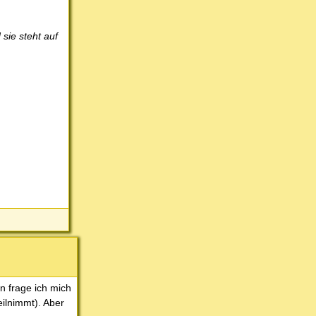
sie steht auf
n frage ich mich
ilnimmt). Aber