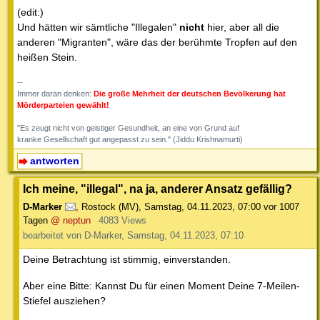
(edit:)
Und hätten wir sämtliche "Illegalen"
nicht
hier, aber all die
anderen "Migranten", wäre das der berühmte Tropfen auf den
heißen Stein.
--
Immer daran denken:
Die große Mehrheit der deutschen Bevölkerung hat
Mörderparteien gewählt!
"Es zeugt nicht von geistiger Gesundheit, an eine von Grund auf
kranke Gesellschaft gut angepasst zu sein." (Jiddu Krishnamurti)
antworten
Ich meine, "illegal", na ja, anderer Ansatz gefällig?
D-Marker
,
Rostock (MV)
,
Samstag, 04.11.2023, 07:00
vor 1007
Tagen
@ neptun
4083 Views
bearbeitet von D-Marker, Samstag, 04.11.2023, 07:10
Deine Betrachtung ist stimmig, einverstanden.
Aber eine Bitte: Kannst Du für einen Moment Deine 7-Meilen-
Stiefel ausziehen?