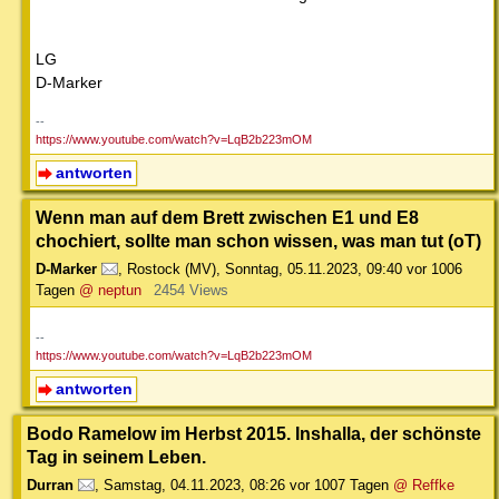
LG
D-Marker
--
https://www.youtube.com/watch?v=LqB2b223mOM
antworten
Wenn man auf dem Brett zwischen E1 und E8
chochiert, sollte man schon wissen, was man tut (oT)
D-Marker
,
Rostock (MV)
,
Sonntag, 05.11.2023, 09:40
vor 1006
Tagen
@ neptun
2454 Views
--
https://www.youtube.com/watch?v=LqB2b223mOM
antworten
Bodo Ramelow im Herbst 2015. Inshalla, der schönste
Tag in seinem Leben.
Durran
,
Samstag, 04.11.2023, 08:26
vor 1007 Tagen
@ Reffke