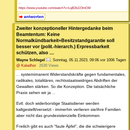
--
https://www.youtube.com/watch?v=LqB2b223mOM
antworten
Zweiter konzeptioneller Hintergedanke beim
Beamtentum: Keine
Normalkündbarkeit+Besitzstandgarantie soll
besser vor (polit.-hierarch.) Erpressbarkeit
schützen, also ....
Wayne Schlegel
,
Sonntag, 05.11.2023, 09:06
vor 1006 Tagen
@ Kaladhor
2630 Views
... systemimanent Widerstandskräfte gegen fundamentales,
radikales, totalitäres, rechtsstaatswidriges Abdriften der
Gewalten stärken. So die Konzeption. Die tatsächliche
Praxis sehen wir ja ...
Evtl. doch widerborstige Staatsdiener werden
kaltgestellt/versetzt - immerhin verlieren sie/ihre Familien
aber nicht das grundexistenzielle Einkommen.
Freilich gibt es auch "faule Äpfel", die die schwierigere