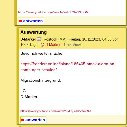
--
https://www.youtube.com/watch?v=LqB2b223mOM
antworten
Auswertung
D-Marker
,
Rostock (MV)
,
Freitag, 10.11.2023, 04:55
vor
1002 Tagen
@ D-Marker
1975 Views
Bevor ich weiter mache:
https://freedert.online/inland/186465-amok-alarm-an-
hamburger-schulen/
Migrationshintergrund.
LG
D-Marker
--
https://www.youtube.com/watch?v=LqB2b223mOM
antworten