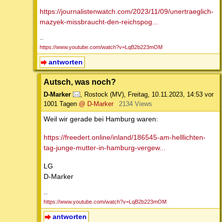
https://journalistenwatch.com/2023/11/09/unertraeglich-
mazyek-missbraucht-den-reichspog...
--
https://www.youtube.com/watch?v=LqB2b223mOM
antworten
Autsch, was noch?
D-Marker
,
Rostock (MV)
,
Freitag, 10.11.2023, 14:53
vor
1001 Tagen
@ D-Marker
2134 Views
Weil wir gerade bei Hamburg waren:
https://freedert.online/inland/186545-am-helllichten-
tag-junge-mutter-in-hamburg-vergew...
LG
D-Marker
--
https://www.youtube.com/watch?v=LqB2b223mOM
antworten