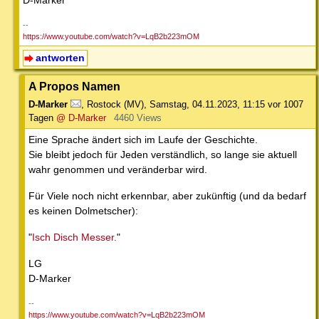
--
https://www.youtube.com/watch?v=LqB2b223mOM
antworten
A Propos Namen
D-Marker
,
Rostock (MV)
,
Samstag, 04.11.2023, 11:15
vor 1007
Tagen
@ D-Marker
4460 Views
Eine Sprache ändert sich im Laufe der Geschichte.
Sie bleibt jedoch für Jeden verständlich, so lange sie aktuell
wahr genommen und veränderbar wird.
Für Viele noch nicht erkennbar, aber zukünftig (und da bedarf
es keinen Dolmetscher):
"
Isch Disch Messer.
"
LG
D-Marker
--
https://www.youtube.com/watch?v=LqB2b223mOM