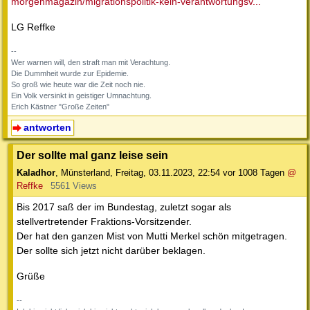
morgenmagazin/migrationspolitik-kein-verantwortungsv...
LG Reffke
--
Wer warnen will, den straft man mit Verachtung.
Die Dummheit wurde zur Epidemie.
So groß wie heute war die Zeit noch nie.
Ein Volk versinkt in geistiger Umnachtung.
Erich Kästner "Große Zeiten"
antworten
Der sollte mal ganz leise sein
Kaladhor
,
Münsterland
,
Freitag, 03.11.2023, 22:54
vor 1008 Tagen
@
Reffke
5561 Views
Bis 2017 saß der im Bundestag, zuletzt sogar als
stellvertretender Fraktions-Vorsitzender.
Der hat den ganzen Mist von Mutti Merkel schön mitgetragen.
Der sollte sich jetzt nicht darüber beklagen.
Grüße
--