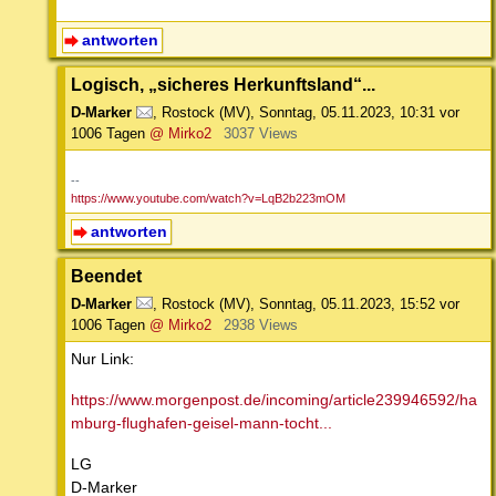
antworten
Logisch, „sicheres Herkunftsland“...
D-Marker
,
Rostock (MV)
,
Sonntag, 05.11.2023, 10:31
vor
1006 Tagen
@ Mirko2
3037 Views
--
https://www.youtube.com/watch?v=LqB2b223mOM
antworten
Beendet
D-Marker
,
Rostock (MV)
,
Sonntag, 05.11.2023, 15:52
vor
1006 Tagen
@ Mirko2
2938 Views
Nur Link:
https://www.morgenpost.de/incoming/article239946592/ha
mburg-flughafen-geisel-mann-tocht...
LG
D-Marker