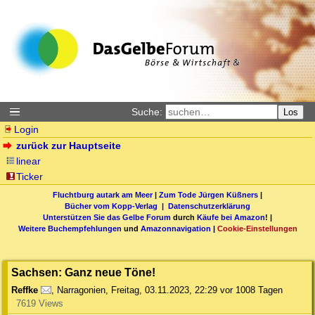
Suche:
Los
Login
zurück zur Hauptseite
linear
Ticker
Fluchtburg autark am Meer
|
Zum Tode Jürgen Küßners
|
Bücher vom Kopp-Verlag |
Datenschutzerklärung
Unterstützen Sie das Gelbe Forum
durch
Käufe bei Amazon
! |
Weitere Buchempfehlungen
und
Amazonnavigation
|
Cookie-Einstellungen
Sachsen: Ganz neue Töne!
Reffke
,
Narragonien
,
Freitag, 03.11.2023, 22:29
vor 1008 Tagen
7619 Views