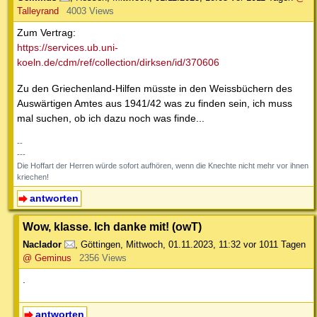
Talleyrand
4003 Views
Zum Vertrag:
https://services.ub.uni-
koeln.de/cdm/ref/collection/dirksen/id/370606
Zu den Griechenland-Hilfen müsste in den Weissbüchern des
Auswärtigen Amtes aus 1941/42 was zu finden sein, ich muss
mal suchen, ob ich dazu noch was finde...
--
---
Die Hoffart der Herren würde sofort aufhören, wenn die Knechte nicht mehr vor ihnen
kriechen!
antworten
Wow, klasse. Ich danke mit! (owT)
Naclador
,
Göttingen
,
Mittwoch, 01.11.2023, 11:32
vor 1011 Tagen
@ Geminus
2356 Views
.
antworten