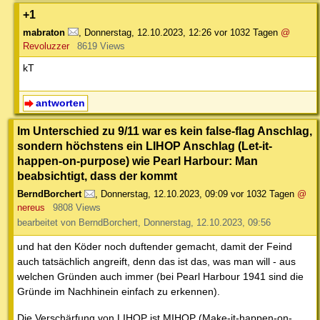
+1
mabraton
,
Donnerstag, 12.10.2023, 12:26
vor 1032 Tagen
@
Revoluzzer
8619 Views
kT
antworten
Im Unterschied zu 9/11 war es kein false-flag Anschlag,
sondern höchstens ein LIHOP Anschlag (Let-it-
happen-on-purpose) wie Pearl Harbour: Man
beabsichtigt, dass der kommt
BerndBorchert
,
Donnerstag, 12.10.2023, 09:09
vor 1032 Tagen
@
nereus
9808 Views
bearbeitet von BerndBorchert, Donnerstag, 12.10.2023, 09:56
und hat den Köder noch duftender gemacht, damit der Feind
auch tatsächlich angreift, denn das ist das, was man will - aus
welchen Gründen auch immer (bei Pearl Harbour 1941 sind die
Gründe im Nachhinein einfach zu erkennen).
Die Verschärfung von LIHOP ist MIHOP (Make-it-happen-on-