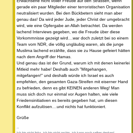
Erwachsene nicht voller Freude auf den Strassen, wenn
gerade ein paar Mitglieder einer terroristischen Organisation
neutralisiert wurden. Bei den Bückbetern sieht man aber
genau das! Da wird jeder Jude, jeder Christ der umgebracht
wird, wie eine Opfergabe an Allah betrachtet. Da werden
lachend Interviews gegeben, wo die Freude über diese
Vorkommnisse gezeigt wird....war doch zuletzt bei so einem
Team vom NDR, die völlig ungläubig waren, als die junge
Muslima lachend erzählte, dass sie zu Hause gefeiert hätten
nach dem Angriff der Hamas.
Und genau das ist der Grund, warum ich mit denen keinerlei
Mitleid mehr habe! Deshalb auch "Mitgehangen,
mitgefangen!" und deshalb würde ich Israel es auch
empfehlen, den gesamten Gaza-Streifen mit eiserner Hand
zu befrieden, denn es gibt KEINEN anderen Weg! Man
muss sich doch nur einmal vor Augen halten, wie viele
Friedensinitiativen es bereits gegeben hat, um diesen
Konflikt aufzulösen....und nichts hat funktioniert.
Grüße
--
Ich bin nicht links, ich bin nicht rechts, ich kann noch selber denken!