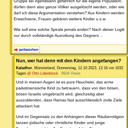
Gruppe sei irgendwann gefährlich für die eigene Population,
dürfen dann also ganze Völker ausgelöscht werden, oder wie
darf ich diese Argumentation verstehen? Aus Kindern werden
Erwachsene, Frauen gebären weitere Kinder u.s.w.
Wie soll eine solche Spirale jemals enden? Nach dieser Logik
nur durch vollständige Ausrottung des Gegners ...
antworten
Nun, wer hat denn mit den Kindern angefangen?
Kaladhor
,
Münsterland
,
Donnerstag, 12.10.2023, 12:16
vor 1032
Tagen
@ Otto Lidenbrock
8504 Views
Und in meinen Augen ist es pure Heuchelei, das arme
palästinensische Kind zu betrauern, dass von den bösen,
bösen Israelis umgebracht wird, gleichzeitig aber
auszublenden, dass Hamas fast ausschliesslich zivile Ziele
attackiert hat.
Und im Gegensatz zu den Anhängern dieser Räuberreligion
tanzen jüdische oder christliche Kinder und junge