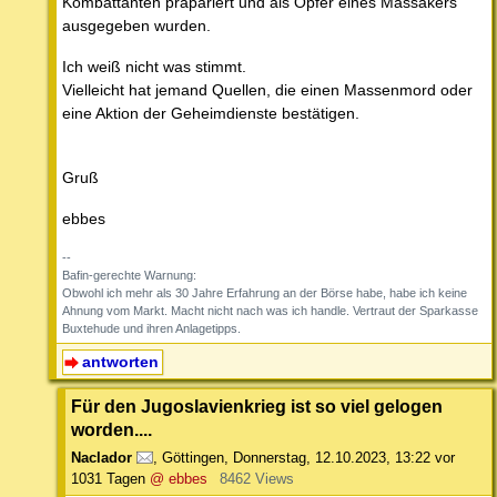
Kombattanten präpariert und als Opfer eines Massakers
ausgegeben wurden.
Ich weiß nicht was stimmt.
Vielleicht hat jemand Quellen, die einen Massenmord oder
eine Aktion der Geheimdienste bestätigen.
Gruß
ebbes
--
Bafin-gerechte Warnung:
Obwohl ich mehr als 30 Jahre Erfahrung an der Börse habe, habe ich keine
Ahnung vom Markt. Macht nicht nach was ich handle. Vertraut der Sparkasse
Buxtehude und ihren Anlagetipps.
antworten
Für den Jugoslavienkrieg ist so viel gelogen
worden....
Naclador
,
Göttingen
,
Donnerstag, 12.10.2023, 13:22
vor
1031 Tagen
@ ebbes
8462 Views