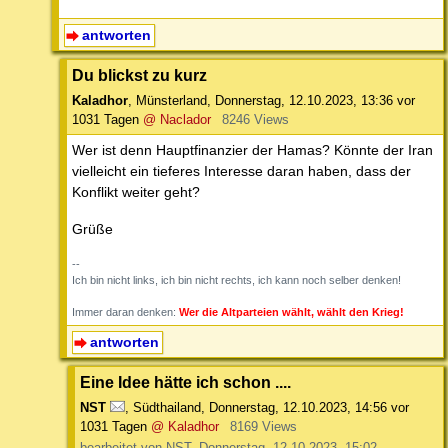
antworten
Du blickst zu kurz
Kaladhor
,
Münsterland
,
Donnerstag, 12.10.2023, 13:36
vor
1031 Tagen
@ Naclador
8246 Views
Wer ist denn Hauptfinanzier der Hamas? Könnte der Iran
vielleicht ein tieferes Interesse daran haben, dass der
Konflikt weiter geht?
Grüße
--
Ich bin nicht links, ich bin nicht rechts, ich kann noch selber denken!
Immer daran denken:
Wer die Altparteien wählt, wählt den Krieg!
antworten
Eine Idee hätte ich schon ....
NST
,
Südthailand
,
Donnerstag, 12.10.2023, 14:56
vor
1031 Tagen
@ Kaladhor
8169 Views
bearbeitet von NST, Donnerstag, 12.10.2023, 15:02