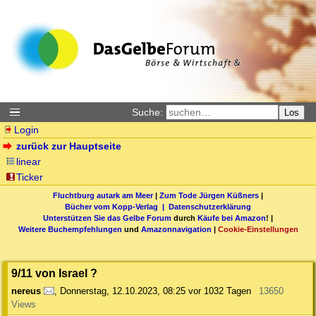
Suche:
Los
Login
zurück zur Hauptseite
linear
Ticker
Fluchtburg autark am Meer
|
Zum Tode Jürgen Küßners
|
Bücher vom Kopp-Verlag |
Datenschutzerklärung
Unterstützen Sie das Gelbe Forum
durch
Käufe bei Amazon
! |
Weitere Buchempfehlungen
und
Amazonnavigation
|
Cookie-Einstellungen
9/11 von Israel ?
nereus
,
Donnerstag, 12.10.2023, 08:25
vor 1032 Tagen
13650
Views