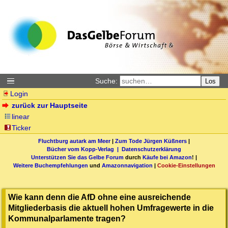
Suche:
Los
Login
zurück zur Hauptseite
linear
Ticker
Fluchtburg autark am Meer
|
Zum Tode Jürgen Küßners
|
Bücher vom Kopp-Verlag |
Datenschutzerklärung
Unterstützen Sie das Gelbe Forum
durch
Käufe bei Amazon
! |
Weitere Buchempfehlungen
und
Amazonnavigation
|
Cookie-Einstellungen
Wie kann denn die AfD ohne eine ausreichende
Mitgliederbasis die aktuell hohen Umfragewerte in die
Kommunalparlamente tragen?