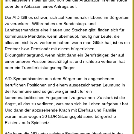
mit einzelnen Titeln an und hört bei der Artikulation in einer Rede
oder dem Abfassen eines Antrags auf.
Der AfD fällt es schwer, sich auf kommunaler Ebene im Bürgertum
zu verankern. Während es um Bundestags- und
Landtagsmandate eine Hauen und Stechen gibt, finden sich für
kommunale Mandate, wenn überhaupt, häufig nur Leute, die
allesamt nichts zu verlieren haben, wenn man Glück hat, ist es ein
Rentner bzw. Pensionär mit einem bürgerlichen
Bildungshintergrund, wenn nicht dann ein Berufstätiger, der auf
einer unteren Position beschäftigt ist und nichts zu verlieren hat
oder ein Transferleistungsempfänger.
AfD-Sympathisanten aus dem Bürgertum in angesehenen
beruflichen Positionen und einem ausgezeichneten Leumund in
der Kommune sind so gut wie gar nicht für ein
kommunalpolitisches Engagement zu gewinnen. Zu stark ist die
Angst, all das zu verlieren, was man sich im Leben aufgebaut hat.
Und dann der abzusehende Krach mit Ehefrau und Familie,
warum man wegen 30 EUR Sitzungsgeld seine bürgerliche
Existenz aufs Spiel setzt.
Wie kann die AfD unter solchen Bedingungen überhaupt in der