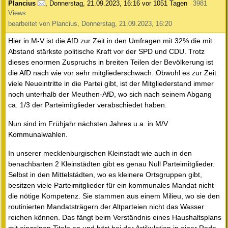
Plancius
,
Donnerstag, 21.09.2023, 16:16
vor 1051 Tagen
3981
Views
bearbeitet von Plancius, Donnerstag, 21.09.2023, 16:20
Hier in M-V ist die AfD zur Zeit in den Umfragen mit 32% die mit
Abstand stärkste politische Kraft vor der SPD und CDU. Trotz
dieses enormen Zuspruchs in breiten Teilen der Bevölkerung ist
die AfD nach wie vor sehr mitgliederschwach. Obwohl es zur Zeit
viele Neueintritte in die Partei gibt, ist der Mitgliederstand immer
noch unterhalb der Meuthen-AfD, wo sich nach seinem Abgang
ca. 1/3 der Parteimitglieder verabschiedet haben.
Nun sind im Frühjahr nächsten Jahres u.a. in M/V
Kommunalwahlen.
In unserer mecklenburgischen Kleinstadt wie auch in den
benachbarten 2 Kleinstädten gibt es genau Null Parteimitglieder.
Selbst in den Mittelstädten, wo es kleinere Ortsgruppen gibt,
besitzen viele Parteimitglieder für ein kommunales Mandat nicht
die nötige Kompetenz. Sie stammen aus einem Milieu, wo sie den
routinierten Mandatsträgern der Altparteien nicht das Wasser
reichen können. Das fängt beim Verständnis eines Haushaltsplans