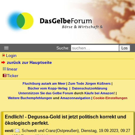
Suche:
Los
Login
zurück zur Hauptseite
linear
Ticker
Fluchtburg autark am Meer
|
Zum Tode Jürgen Küßners
|
Bücher vom Kopp-Verlag |
Datenschutzerklärung
Unterstützen Sie das Gelbe Forum
durch
Käufe bei Amazon
! |
Weitere Buchempfehlungen
und
Amazonnavigation
|
Cookie-Einstellungen
Endlich! - Degussa-Gold ist jetzt politisch korrekt und
ökologisch perfekt.
eesti
,
Schwedt und Cranz(Ostpreußen)
,
Dienstag, 19.09.2023, 09:27