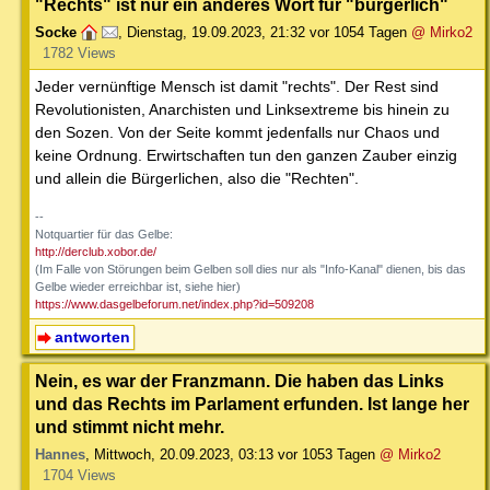
"Rechts" ist nur ein anderes Wort für "bürgerlich"
Socke
,
Dienstag, 19.09.2023, 21:32
vor 1054 Tagen
@ Mirko2
1782 Views
Jeder vernünftige Mensch ist damit "rechts". Der Rest sind
Revolutionisten, Anarchisten und Linksextreme bis hinein zu
den Sozen. Von der Seite kommt jedenfalls nur Chaos und
keine Ordnung. Erwirtschaften tun den ganzen Zauber einzig
und allein die Bürgerlichen, also die "Rechten".
--
Notquartier für das Gelbe:
http://derclub.xobor.de/
(Im Falle von Störungen beim Gelben soll dies nur als "Info-Kanal" dienen, bis das
Gelbe wieder erreichbar ist, siehe hier)
https://www.dasgelbeforum.net/index.php?id=509208
antworten
Nein, es war der Franzmann. Die haben das Links
und das Rechts im Parlament erfunden. Ist lange her
und stimmt nicht mehr.
Hannes
,
Mittwoch, 20.09.2023, 03:13
vor 1053 Tagen
@ Mirko2
1704 Views