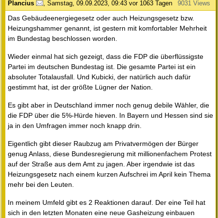
Plancius
,
Samstag, 09.09.2023, 09:43
vor 1063 Tagen
9031 Views
Das Gebäudeenergiegesetz oder auch Heizungsgesetz bzw.
Heizungshammer genannt, ist gestern mit komfortabler Mehrheit
im Bundestag beschlossen worden.
Wieder einmal hat sich gezeigt, dass die FDP die überflüssigste
Partei im deutschen Bundestag ist. Die gesamte Partei ist ein
absoluter Totalausfall. Und Kubicki, der natürlich auch dafür
gestimmt hat, ist der größte Lügner der Nation.
Es gibt aber in Deutschland immer noch genug debile Wähler, die
die FDP über die 5%-Hürde hieven. In Bayern und Hessen sind sie
ja in den Umfragen immer noch knapp drin.
Eigentlich gibt dieser Raubzug am Privatvermögen der Bürger
genug Anlass, diese Bundesregierung mit millionenfachem Protest
auf der Straße aus dem Amt zu jagen. Aber irgendwie ist das
Heizungsgesetz nach einem kurzen Aufschrei im April kein Thema
mehr bei den Leuten.
In meinem Umfeld gibt es 2 Reaktionen darauf. Der eine Teil hat
sich in den letzten Monaten eine neue Gasheizung einbauen