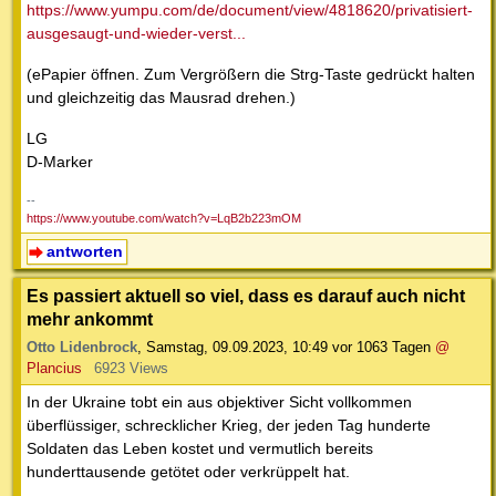
https://www.yumpu.com/de/document/view/4818620/privatisiert-
ausgesaugt-und-wieder-verst...
(ePapier öffnen. Zum Vergrößern die Strg-Taste gedrückt halten
und gleichzeitig das Mausrad drehen.)
LG
D-Marker
--
https://www.youtube.com/watch?v=LqB2b223mOM
antworten
Es passiert aktuell so viel, dass es darauf auch nicht
mehr ankommt
Otto Lidenbrock
,
Samstag, 09.09.2023, 10:49
vor 1063 Tagen
@
Plancius
6923 Views
In der Ukraine tobt ein aus objektiver Sicht vollkommen
überflüssiger, schrecklicher Krieg, der jeden Tag hunderte
Soldaten das Leben kostet und vermutlich bereits
hunderttausende getötet oder verkrüppelt hat.