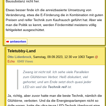
Bausubstanz nicht her.
Etwas besser finde ich die anreizbasierte Umsetzung von
Veränderung, etwa die E-Förderung die in Kombination mit guten
Preisen und reifer Technik zum Kaufrausch geführt hat. Aber wie
man die Politik so kennt, werden Fördermittel meistens völlig
fehlgeleitet ausgeschüttet.
antworten
Teletubby-Land
Otto Lidenbrock
,
Samstag, 09.09.2023, 12:30
vor 1063 Tagen
@
Echo
6949 Views
Zwang ist nicht toll. Ich sehe viele Parallelen
zum Glühbirnen Verbot. Heiß diskutiert, viel
gehortet, und am Ende setzt doch quasi jeder
LED ein weil die
Technik reif
ist.
Ja, richtig, aber zuvor hatte man die beste Technik, nämlich die
Glühbirne, verboten. Und da die Energiesparlampen nicht so
dolle waren, hatte die ultra-teure LED-Technik überhaupt eine