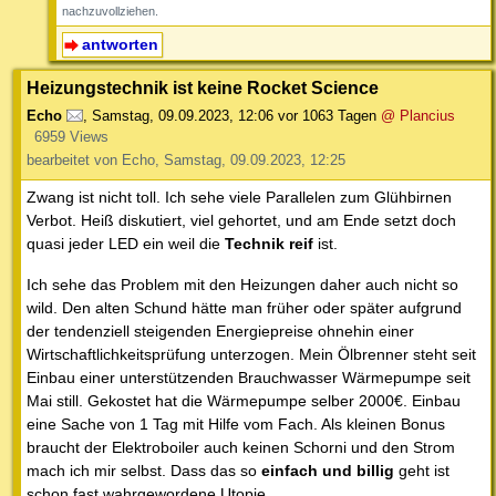
nachzuvollziehen.
antworten
Heizungstechnik ist keine Rocket Science
Echo
,
Samstag, 09.09.2023, 12:06
vor 1063 Tagen
@ Plancius
6959 Views
bearbeitet von Echo, Samstag, 09.09.2023, 12:25
Zwang ist nicht toll. Ich sehe viele Parallelen zum Glühbirnen
Verbot. Heiß diskutiert, viel gehortet, und am Ende setzt doch
quasi jeder LED ein weil die
Technik reif
ist.
Ich sehe das Problem mit den Heizungen daher auch nicht so
wild. Den alten Schund hätte man früher oder später aufgrund
der tendenziell steigenden Energiepreise ohnehin einer
Wirtschaftlichkeitsprüfung unterzogen. Mein Ölbrenner steht seit
Einbau einer unterstützenden Brauchwasser Wärmepumpe seit
Mai still. Gekostet hat die Wärmepumpe selber 2000€. Einbau
eine Sache von 1 Tag mit Hilfe vom Fach. Als kleinen Bonus
braucht der Elektroboiler auch keinen Schorni und den Strom
mach ich mir selbst. Dass das so
einfach und billig
geht ist
schon fast wahrgewordene Utopie.