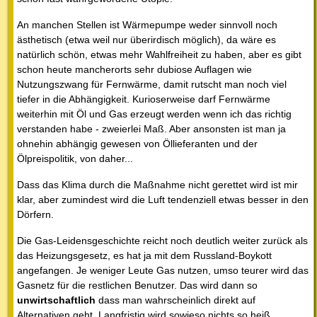
An manchen Stellen ist Wärmepumpe weder sinnvoll noch
ästhetisch (etwa weil nur überirdisch möglich), da wäre es
natürlich schön, etwas mehr Wahlfreiheit zu haben, aber es gibt
schon heute mancherorts sehr dubiose Auflagen wie
Nutzungszwang für Fernwärme, damit rutscht man noch viel
tiefer in die Abhängigkeit. Kurioserweise darf Fernwärme
weiterhin mit Öl und Gas erzeugt werden wenn ich das richtig
verstanden habe - zweierlei Maß. Aber ansonsten ist man ja
ohnehin abhängig gewesen von Öllieferanten und der
Ölpreispolitik, von daher...
Dass das Klima durch die Maßnahme nicht gerettet wird ist mir
klar, aber zumindest wird die Luft tendenziell etwas besser in den
Dörfern.
Die Gas-Leidensgeschichte reicht noch deutlich weiter zurück als
das Heizungsgesetz, es hat ja mit dem Russland-Boykott
angefangen. Je weniger Leute Gas nutzen, umso teurer wird das
Gasnetz für die restlichen Benutzer. Das wird dann so
unwirtschaftlich
dass man wahrscheinlich direkt auf
Alternativen geht. Langfristig wird sowieso nichts so heiß