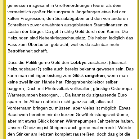
gemessen insgesamt in Größenordnungen teurer als dein
vermeintlich großer Heizungsraub. Angefangen etwa bei der
kalten Progression, den Sozialabgaben und den von anderen
Schreibern zuvor erwähnten ausgebluteten Staatsfinanzen zu
Lasten der Bürger. Da geht richtig Geld durch den Kamin. Die
Heizungen sind Nebenkriegsschauplatz. Die haben lediglich das
Fass zum Überlaufen gebracht, weil es da schinbar mehr
Betroffenheit schafft.
Dass die Politik gerne Geld den
Lobbys
zuschanzt (diesmal:
Heizungsbauer?) sollte auch bereits bekannt gewesen sein. Das
kann man mit Eigenleistung zum Glück
umgehen
, wenn man
keine zwei linken Hände hat. Ringgrabenkollektor selber
baggern, Dach mit Photovoltaik vollknallen, günstige Osteuropa-
Wärmepumpen besorgen, ... Da kannst du zigtausende Euro
sparen. Im Altbau natürlich nicht ganz so toll, alles auf
Vordermann bringen zu müssen, aber vieles ist möglich. Etwas
Bauchweh bereiten mir die kurzen Gewährleistungszeiträume,
aber mit etwas Glück können Wärmepumpen Jahrzehnte halten.
Unsere Ölheizung ist übrigens auch gerne mal verreckt. Würde
den Stinker am liebsten komplett rausreißen, doch das gibt die