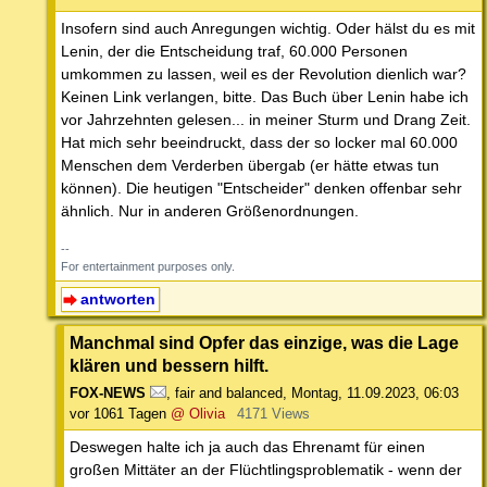
Insofern sind auch Anregungen wichtig. Oder hälst du es mit
Lenin, der die Entscheidung traf, 60.000 Personen
umkommen zu lassen, weil es der Revolution dienlich war?
Keinen Link verlangen, bitte. Das Buch über Lenin habe ich
vor Jahrzehnten gelesen... in meiner Sturm und Drang Zeit.
Hat mich sehr beeindruckt, dass der so locker mal 60.000
Menschen dem Verderben übergab (er hätte etwas tun
können). Die heutigen "Entscheider" denken offenbar sehr
ähnlich. Nur in anderen Größenordnungen.
--
For entertainment purposes only.
antworten
Manchmal sind Opfer das einzige, was die Lage
klären und bessern hilft.
FOX-NEWS
,
fair and balanced
,
Montag, 11.09.2023, 06:03
vor 1061 Tagen
@ Olivia
4171 Views
Deswegen halte ich ja auch das Ehrenamt für einen
großen Mittäter an der Flüchtlingsproblematik - wenn der