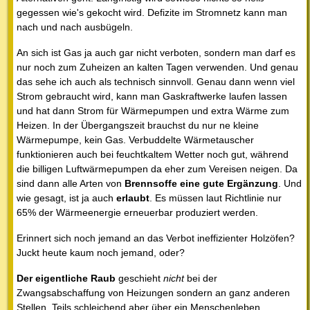
gegessen wie's gekocht wird. Defizite im Stromnetz kann man
nach und nach ausbügeln.
An sich ist Gas ja auch gar nicht verboten, sondern man darf es
nur noch zum Zuheizen an kalten Tagen verwenden. Und genau
das sehe ich auch als technisch sinnvoll. Genau dann wenn viel
Strom gebraucht wird, kann man Gaskraftwerke laufen lassen
und hat dann Strom für Wärmepumpen und extra Wärme zum
Heizen. In der Übergangszeit brauchst du nur ne kleine
Wärmepumpe, kein Gas. Verbuddelte Wärmetauscher
funktionieren auch bei feuchtkaltem Wetter noch gut, während
die billigen Luftwärmepumpen da eher zum Vereisen neigen. Da
sind dann alle Arten von
Brennsoffe eine gute Ergänzung
. Und
wie gesagt, ist ja auch
erlaubt
. Es müssen laut Richtlinie nur
65% der Wärmeenergie erneuerbar produziert werden.
Erinnert sich noch jemand an das Verbot ineffizienter Holzöfen?
Juckt heute kaum noch jemand, oder?
Der eigentliche Raub
geschieht
nicht
bei der
Zwangsabschaffung von Heizungen sondern an ganz anderen
Stellen. Teils schleichend aber über ein Menschenleben