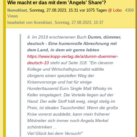
Wie macht er das mit dem 'Angels' Share'?
Ikonoklast
,
Sonntag, 27.08.2023, 15:31
vor 1075 Tagen
@ Lobo
4369
Views
bearbeitet von Ikonoklast, Sonntag, 27.08.2023, 15:37
4. Im 2019 erschienenen Buch
Dumm, dümmer,
deutsch - Eine humorvolle Abrechnung mit
dem Land, in dem wir gerne lebten
https://www.kopp-verlag.de/a/dumm-duemmer-
deutsch-10
steht auf Seite 318: "Ein cleverer
Kollege und Wirtschaftsjournalist wählte
übrigens einen speziellen Weg der
Krisenvorsorge und hat für einige
Hunderttausend Euro Single Malt Whisky im
Keller eingelagert. Die Vorteile liegen auf der
Hand: Der edle Stoff hält ewig, steigt stetig im
Preis, ist ideales Tauschmittel. Wenn die große
Krise vorerst ausbleibt, kann mein früherer
Mitstreiter sich immer noch Angela Merkel
schöntrinken ...
Viel Glück bei dem Versuch!"