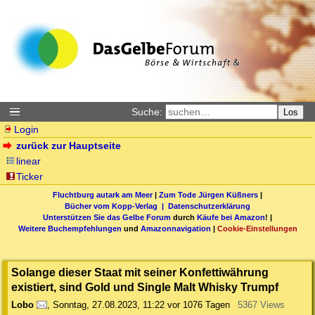
Suche:
Los
Login
zurück zur Hauptseite
linear
Ticker
Fluchtburg autark am Meer
|
Zum Tode Jürgen Küßners
|
Bücher vom Kopp-Verlag |
Datenschutzerklärung
Unterstützen Sie das Gelbe Forum
durch
Käufe bei Amazon
! |
Weitere Buchempfehlungen
und
Amazonnavigation
|
Cookie-Einstellungen
Solange dieser Staat mit seiner Konfettiwährung
existiert, sind Gold und Single Malt Whisky Trumpf
Lobo
,
Sonntag, 27.08.2023, 11:22
vor 1076 Tagen
5367 Views