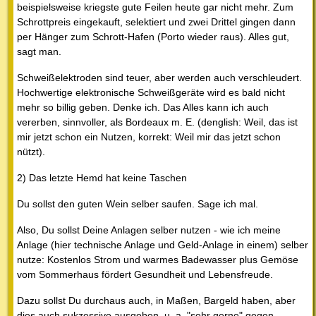
beispielsweise kriegste gute Feilen heute gar nicht mehr. Zum
Schrottpreis eingekauft, selektiert und zwei Drittel gingen dann
per Hänger zum Schrott-Hafen (Porto wieder raus). Alles gut,
sagt man.
Schweißelektroden sind teuer, aber werden auch verschleudert.
Hochwertige elektronische Schweißgeräte wird es bald nicht
mehr so billig geben. Denke ich. Das Alles kann ich auch
vererben, sinnvoller, als Bordeaux m. E. (denglish: Weil, das ist
mir jetzt schon ein Nutzen, korrekt: Weil mir das jetzt schon
nützt).
2) Das letzte Hemd hat keine Taschen
Du sollst den guten Wein selber saufen. Sage ich mal.
Also, Du sollst Deine Anlagen selber nutzen - wie ich meine
Anlage (hier technische Anlage und Geld-Anlage in einem) selber
nutze: Kostenlos Strom und warmes Badewasser plus Gemöse
vom Sommerhaus fördert Gesundheit und Lebensfreude.
Dazu sollst Du durchaus auch, in Maßen, Bargeld haben, aber
dies auch sukzessive ausgeben, u. a. "sehr gerne" gegen