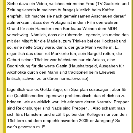
Siehe dazu ein Video, welches mir meine Frau (TV-Guckerin und
Zeitungsleserin in meinem Auftrage) kürzlich beim Kaffee
empfahl. Ich machte sie nach gemeinsamen Anschauen darauf
aufmerksam, dass der Protagonist in dem Film den wahren
Grund für sein Hamstern von Bordeaux-Weinen dem MDR
verschwieg. Nämlich, dass die rührende Legende, ich meine das
mit der Mitgift für die Mädels, zum Trinken bei der Hochzeit und
so, eine nette Story wäre, denn, der gute Mann wollte m. E.
eigentlich das oben rot Markierte tun, sein Bargeld retten, die
Geburt seiner Töchter war höchstens nur ein Anlass, eine
Begründung für die werte Gattin (Haushaltsgeld, Ausgaben für
Alkoholika durch den Mann sind traditionell beim Eheweib
kritisch, schwer zu erklären normalerweise).
Eigentlich war es Geldanlage, ein Sparplan sozusagen, aber für
die Qualitätsmedien irgendwie problematisch, das ehrlich so zu
bringen, wie es wirklich war. Ich erinnere deren Narrativ: Prepper
sind Reichsbürger sind Nazis sind Prepper ... Also schämt man
sich fürs Hamstern und erzählt pc bei den Kollegen nur von den
Töchtern und dem empfehlenswerten 2009-er Jahrgang! So
war's gewesen m. E.