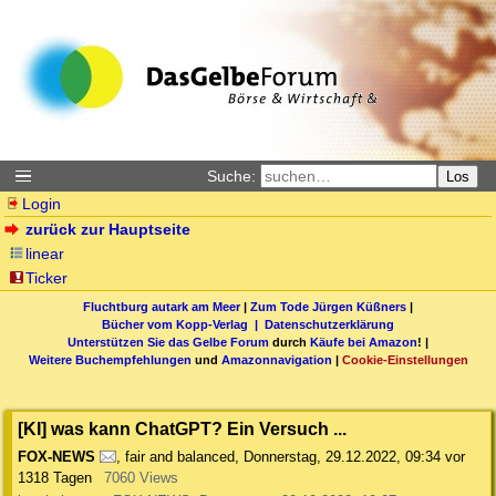
Suche:
Los
Login
zurück zur Hauptseite
linear
Ticker
Fluchtburg autark am Meer
|
Zum Tode Jürgen Küßners
|
Bücher vom Kopp-Verlag |
Datenschutzerklärung
Unterstützen Sie das Gelbe Forum
durch
Käufe bei Amazon
! |
Weitere Buchempfehlungen
und
Amazonnavigation
|
Cookie-Einstellungen
[KI] was kann ChatGPT? Ein Versuch ...
FOX-NEWS
,
fair and balanced
,
Donnerstag, 29.12.2022, 09:34
vor
1318 Tagen
7060 Views