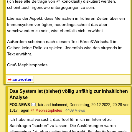
(ich lese alle Beiträge von @Ikonoklast!) diskutiert werden,
scheint auch irgendwie untergegangen zu sein.
Ebenso der Aspekt, dass Menschen in früheren Zeiten über ein
Immunsystem verfügten; neuerdings scheint das aber
verschwunden zu sein, wird ebenfalls nicht erwähnt.
Außerdem scheinen nach diesem Text Börse&Wirtschaft im
Gelben keine Rolle zu spielen. Jedenfals wird das nirgends im
Text erwähnt.
Gruß Mephistopheles
antworten
Das System ist (bisher) völlig unfähig zur inhaltlichen
Analyse
FOX-NEWS
,
fair and balanced
,
Donnerstag, 29.12.2022, 20:28
vor
1317 Tagen
@ Mephistopheles
4409 Views
Ich habe mal versucht, das Tool für mich im Internet zu
Sachfragen "suchen" zu lassen. Die Ausführungen waren
allgemeiner Art, aber weitgehend korrekt. Bei der Anfrage nach