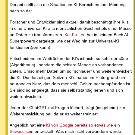
Derzeit stellt sich die Situation im KI-Bereich meiner Meinung
nach so da:
Forscher und Entwickler sind aktuell damit beschäftigt ihre KI's
in eine Universal-KI á la menschlichen Geist mittels einer Masse
an Daten zu transformieren.
Kai-Fu Lee
hat in seinem Buch AI-
Superpowers dargelegt, wie der Weg hin zur Universal-KI
funktioniert(/en kann):
Entscheidend im Wettrüsten der KI's ist nicht so sehr der c0de
(Algorithmus) , sondern die schiere Menge an vorhandenen
Daten. Umso mehr Daten um so "schlauer" und weiterentwickelt
die KI. Die derzeitigen Spitzen-KI's haben im Hintergrund ein
neuronales Netz, das dem menschl. Gehirn nachempfunden ist.
Sie sind so angelegt, dass sie selbstständig lernen und sich
weiterentwickeln.
Jeder der ChatGPT mit Fragen löchert, trägt (insgeheim) zur
Weiterentwicklung bei, da er es weiter trainiert.
Angeblich hat eine
KI von Google bereits so etwas wie ein
Bewusstsein
entwickelt. Was mich nicht verwundern würde,