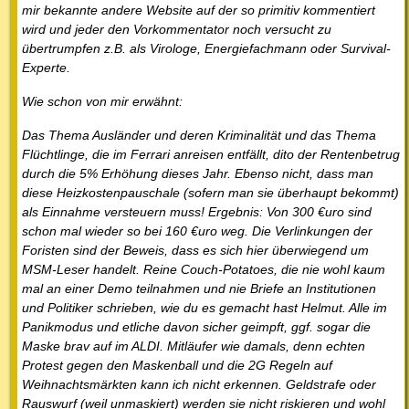
mir bekannte andere Website auf der so primitiv kommentiert
wird und jeder den Vorkommentator noch versucht zu
übertrumpfen z.B. als Virologe, Energiefachmann oder Survival-
Experte.
Wie schon von mir erwähnt:
Das Thema Ausländer und deren Kriminalität und das Thema
Flüchtlinge, die im Ferrari anreisen entfällt, dito der Rentenbetrug
durch die 5% Erhöhung dieses Jahr. Ebenso nicht, dass man
diese Heizkostenpauschale (sofern man sie überhaupt bekommt)
als Einnahme versteuern muss! Ergebnis: Von 300 €uro sind
schon mal wieder so bei 160 €uro weg. Die Verlinkungen der
Foristen sind der Beweis, dass es sich hier überwiegend um
MSM-Leser handelt. Reine Couch-Potatoes, die nie wohl kaum
mal an einer Demo teilnahmen und nie Briefe an Institutionen
und Politiker schrieben, wie du es gemacht hast Helmut. Alle im
Panikmodus und etliche davon sicher geimpft, ggf. sogar die
Maske brav auf im ALDI. Mitläufer wie damals, denn echten
Protest gegen den Maskenball und die 2G Regeln auf
Weihnachtsmärkten kann ich nicht erkennen. Geldstrafe oder
Rauswurf (weil unmaskiert) werden sie nicht riskieren und wohl