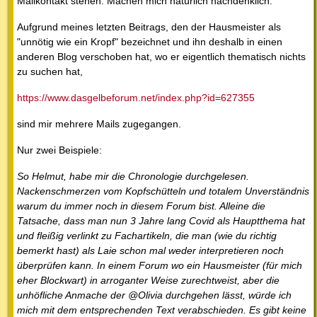
Mailkontakt stehen. Machen mich natürlich nachdenklich.
Aufgrund meines letzten Beitrags, den der Hausmeister als
"unnötig wie ein Kropf" bezeichnet und ihn deshalb in einen
anderen Blog verschoben hat, wo er eigentlich thematisch nichts
zu suchen hat,
https://www.dasgelbeforum.net/index.php?id=627355
sind mir mehrere Mails zugegangen.
Nur zwei Beispiele:
So Helmut, habe mir die Chronologie durchgelesen.
Nackenschmerzen vom Kopfschütteln und totalem Unverständnis
warum du immer noch in diesem Forum bist. Alleine die
Tatsache, dass man nun 3 Jahre lang Covid als Hauptthema hat
und fleißig verlinkt zu Fachartikeln, die man (wie du richtig
bemerkt hast) als Laie schon mal weder interpretieren noch
überprüfen kann. In einem Forum wo ein Hausmeister (für mich
eher Blockwart) in arroganter Weise zurechtweist, aber die
unhöfliche Anmache der @Olivia durchgehen lässt, würde ich
mich mit dem entsprechenden Text verabschieden. Es gibt keine