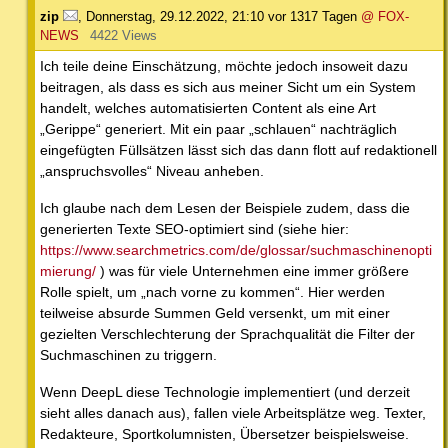
zip
,
Donnerstag, 29.12.2022, 21:10
vor 1317 Tagen
@ FOX-
NEWS
4422 Views
Ich teile deine Einschätzung, möchte jedoch insoweit dazu
beitragen, als dass es sich aus meiner Sicht um ein System
handelt, welches automatisierten Content als eine Art
„Gerippe“ generiert. Mit ein paar „schlauen“ nachträglich
eingefügten Füllsätzen lässt sich das dann flott auf redaktionell
„anspruchsvolles“ Niveau anheben.
Ich glaube nach dem Lesen der Beispiele zudem, dass die
generierten Texte SEO-optimiert sind (siehe hier:
https://www.searchmetrics.com/de/glossar/suchmaschinenopti
mierung/
) was für viele Unternehmen eine immer größere
Rolle spielt, um „nach vorne zu kommen“. Hier werden
teilweise absurde Summen Geld versenkt, um mit einer
gezielten Verschlechterung der Sprachqualität die Filter der
Suchmaschinen zu triggern.
Wenn DeepL diese Technologie implementiert (und derzeit
sieht alles danach aus), fallen viele Arbeitsplätze weg. Texter,
Redakteure, Sportkolumnisten, Übersetzer beispielsweise.