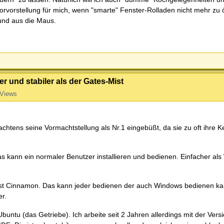
rvorstellung für mich, wenn "smarte" Fenster-Rolladen nicht mehr zu 
 und aus die Maus.
r und stabiler als der Gates-Mist
 Views
chtens seine Vormachtstellung als Nr.1 eingebüßt, da sie zu oft ihre K
Das kann ein normaler Benutzer installieren und bedienen. Einfacher al
 ist Cinnamon. Das kann jeder bedienen der auch Windows bedienen kan
er.
buntu (das Getriebe). Ich arbeite seit 2 Jahren allerdings mit der Versi