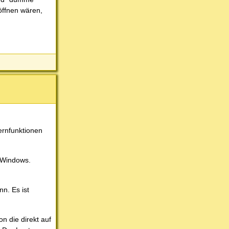
öffnen wären,
ernfunktionen
s Windows.
n. Es ist
on die direkt auf