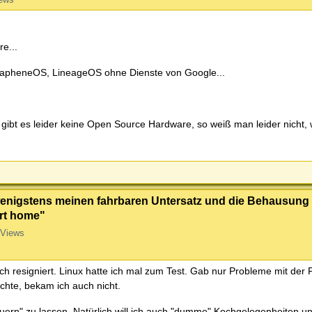
e...
GrapheneOS, LineageOS ohne Dienste von Google...
ibt es leider keine Open Source Hardware, so weiß man leider nicht, 
te wenigstens meinen fahrbaren Untersatz und die Behausung
art home"
 Views
 resigniert. Linux hatte ich mal zum Test. Gab nur Probleme mit der P
hte, bekam ich auch nicht.
teuern" zu lassen. Natürlich will ich auch "dumme" Kochgelegenheiten 