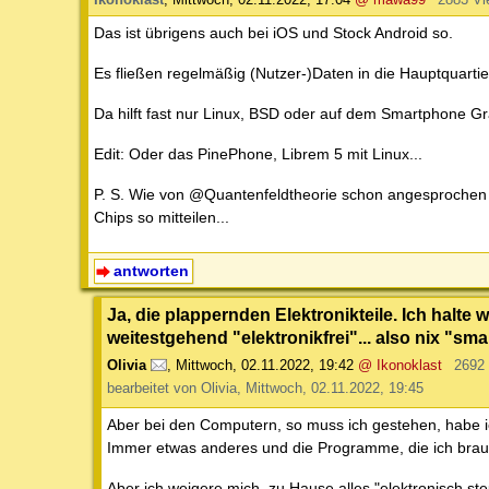
Das ist übrigens auch bei iOS und Stock Android so.
Es fließen regelmäßig (Nutzer-)Daten in die Hauptquartier
Da hilft fast nur Linux, BSD oder auf dem Smartphone 
Edit: Oder das PinePhone, Librem 5 mit Linux...
P. S. Wie von @Quantenfeldtheorie schon angesprochen g
Chips so mitteilen...
antworten
Ja, die plappernden Elektronikteile. Ich hal
weitestgehend "elektronikfrei"... also nix "sm
Olivia
,
Mittwoch, 02.11.2022, 19:42
@ Ikonoklast
2692
bearbeitet von Olivia, Mittwoch, 02.11.2022, 19:45
Aber bei den Computern, so muss ich gestehen, habe ich
Immer etwas anderes und die Programme, die ich brauc
Aber ich weigere mich, zu Hause alles "elektronisch s