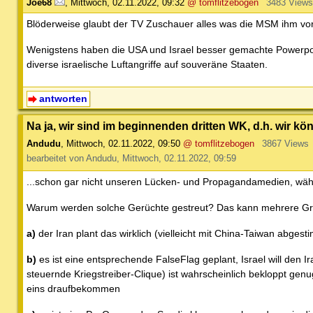
Joe68
,
Mittwoch, 02.11.2022, 09:32
@ tomflitzebogen
3483 Views
Blöderweise glaubt der TV Zuschauer alles was die MSM ihm vo
Wenigstens haben die USA und Israel besser gemachte Powerpoints
diverse israelische Luftangriffe auf souveräne Staaten.
antworten
Na ja, wir sind im beginnenden dritten WK, d.h. wir 
Andudu
,
Mittwoch, 02.11.2022, 09:50
@ tomflitzebogen
3867 Views
bearbeitet von Andudu, Mittwoch, 02.11.2022, 09:59
...schon gar nicht unseren Lücken- und Propagandamedien, währe
Warum werden solche Gerüchte gestreut? Das kann mehrere G
a)
der Iran plant das wirklich (vielleicht mit China-Taiwan abges
b)
es ist eine entsprechende FalseFlag geplant, Israel will den I
steuernde Kriegstreiber-Clique) ist wahrscheinlich bekloppt genu
eins draufbekommen