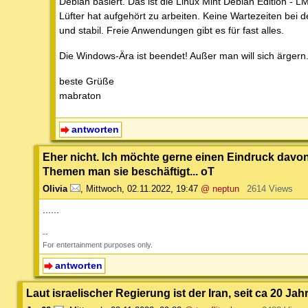
Debian basiert. Das ist die Linux Mint Debian Edition - L
Lüfter hat aufgehört zu arbeiten. Keine Wartezeiten bei
und stabil. Freie Anwendungen gibt es für fast alles.
Die Windows-Ära ist beendet! Außer man will sich ärgern
beste Grüße
mabraton
antworten
Eher nicht. Ich möchte gerne einen Eindruck davon 
Themen man sie beschäftigt... oT
Olivia
,
Mittwoch, 02.11.2022, 19:47
@ neptun
2614 Views
......
--
For entertainment purposes only.
antworten
Laut israelischer Regierung ist der Iran, seit ca 20 