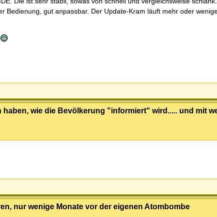
MDE. Die ist sehr stabil, sowas von schnell und vergleichsweise schlank
 der Bedienung, gut anpassbar. Der Update-Kram läuft mehr oder wenig
.
haben, wie die Bevölkerung "informiert" wird..... und mit 
Jahren, nur wenige Monate vor der eigenen Atombombe