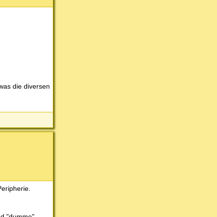
was die diversen
eripherie.
und "dumme"