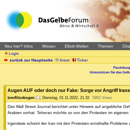
Neu hier? Infos
Wissen
Elliott-Wellen
Themen
Char
Login
zurück zur Hauptseite
linear
Ticker
Fluchtburg
Unterstützen Sie das Gel
Augen AUF oder doch nur Fake: Sorge vor Angriff Irans 
tomflitzebogen
,
Dienstag, 01.11.2022, 21:32
5802 Views
Das Wall Street Journal berichtet unter Hinweis auf angebliche Geh
Arabien vorhat. Teheran möchte so von den Protesten im eigenen
Irgendwie scheint der Iran mit den Protesten ernsthafte Problem