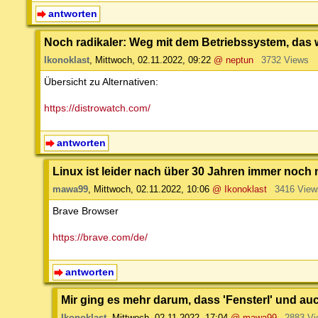
antworten
Noch radikaler: Weg mit dem Betriebssystem, das w
Ikonoklast
,
Mittwoch, 02.11.2022, 09:22
@ neptun
3732 Views
Übersicht zu Alternativen:
https://distrowatch.com/
antworten
Linux ist leider nach über 30 Jahren immer noc
mawa99
,
Mittwoch, 02.11.2022, 10:06
@ Ikonoklast
3416 View
Brave Browser
https://brave.com/de/
antworten
Mir ging es mehr darum, dass 'Fensterl' und au
Ikonoklast
,
Mittwoch, 02.11.2022, 17:04
@ mawa99
2883 Vi