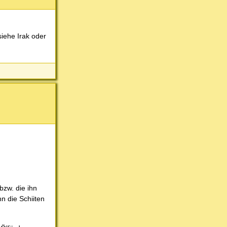
siehe Irak oder
bzw. die ihn
n die Schiiten