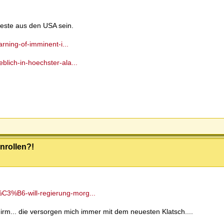
teste aus den USA sein.
arning-of-imminent-i...
blich-in-hoechster-ala...
nrollen?!
%C3%B6-will-regierung-morg...
irm... die versorgen mich immer mit dem neuesten Klatsch....