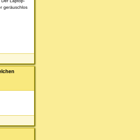
. Der Laptop-
er geräuschlos
welchen