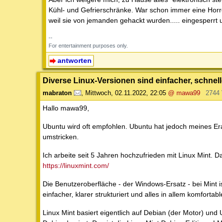
Kühl- und Gefrierschränke. War schon immer eine Horro
weil sie von jemanden gehackt wurden..... eingesperrt
--
For entertainment purposes only.
antworten
Diverse Linux-Versionen sind einfacher, schnelle
mabraton
,
Mittwoch, 02.11.2022, 22:05
@ mawa99
2744
Hallo mawa99,
Ubuntu wird oft empfohlen. Ubuntu hat jedoch meines Era
umstricken.
Ich arbeite seit 5 Jahren hochzufrieden mit Linux Mint. 
https://linuxmint.com/
Die Benutzeroberfläche - der Windows-Ersatz - bei Mint
einfacher, klarer strukturiert und alles in allem komfortabl
Linux Mint basiert eigentlich auf Debian (der Motor) und U