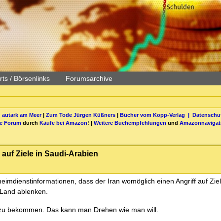
ts / Börsenlinks
Forumsarchive
 autark am Meer
|
Zum Tode Jürgen Küßners
|
Bücher vom Kopp-Verlag |
Datenschut
be Forum
durch
Käufe bei Amazon
! |
Weitere Buchempfehlungen
und
Amazonnavigat
auf Ziele in Saudi-Arabien
eimdienstinformationen, dass der Iran womöglich einen Angriff auf Ziel
 Land ablenken.
e zu bekommen. Das kann man Drehen wie man will.