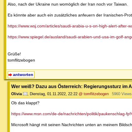
Also, nach der Ukraine nun womöglich der Iran noch vor Taiwan.
Es könnte aber auch ein zusätzliches anfeuern der Iranischen-Pro
https://www.wsj.com/articles/saudi-arabia-u-s-on-high-alert-after-w
https://www.spiegel.de/ausland/saudi-arabien-und-usa-im-golf-ange
Grüße!
tomflitzebogen
antworten
Wer weiß? Dazu aus Österreich: Regierungssturz im A
Olivia
,
Dienstag, 01.11.2022, 22:22
@ tomflitzebogen
5960 Views
Ob das klappt?
https://www.msn.com/de-de/nachrichten/politik/paukenschlag-fp
Microsoft hängt mit seinen Nachrichten unten an meinem Bildsch