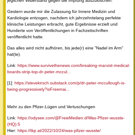
jeglichen Widerstand gegen die Impfung auszulöschen.
Gestern wurde mir die Zulassung für Innere Medizin und
Kardiologie entzogen, nachdem ich jahrzehntelang perfekte
klinische Leistungen erbracht, gute Ergebnisse erzielt und
Hunderte von Veröffentlichungen in Fachzeitschriften
veröffentlicht hatte.
Das alles wird nicht aufhören, bis jede(r) eine "Nadel im Arm"
hat(te).
Link:
https://www.survivethenews.com/breaking-marxist-medical-
boards-strip-top-dr-peter-mccul...
[1]:
https://stevekirsch.substack.com/p/dr-peter-mccullough-is-
being-progressively?isFreemai...
Mehr zu den Pfizer-Lügen und Vertuschungen
Link:
https://odysee.com/@FreieMedien:d/Was-Pfizer-wusste-
(HQ):5
Hier:
https://tkp.at/2022/10/24/was-pfizer-wusste/