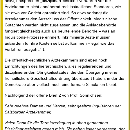
heißt, entsprechen „disziplinarrechtliche Verfahren vor der
Ärztekammer nicht annähernd rechtsstaatlichen Standards, wie
sie etwa vor Gericht garantiert sind. So etwa verlangt die
Ärztekammer den Ausschluss der Öffentlichkeit. Medizinische
Gutachten werden nicht zugelassen und die Anklagebehörde
fungiert gleichzeitig auch als beurteilende Behörde – was an
Inquisitions-Prozesse erinnert. Inkriminierte Ärzte müssen
außerdem für ihre Kosten selbst aufkommen – egal wie das
Verfahren ausgeht.“ 1
Die öffentlich-rechtlichen Ärztekammern sind eben noch
Einrichtungen des hierarchischen, alles regulierenden und
disziplinierenden Obrigkeitsstaates, die den Übergang in eine
freiheitlichere Gesellschaftsordnung überdauert haben, in der die
Demokratie aber vielfach noch eine formale Simulation bleibt.
Nachfolgend der offene Brief 2 von Prof. Sönnichsen:
Sehr geehrte Damen und Herren, sehr geehrte Inquisitoren der
Salzburger Ärztekammer,
vielen Dank für die Terminverlegung in oben genanntem
Disziplinarverfahren gegen mich. Sie haben leider vergessen, der