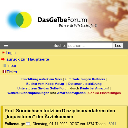
Suche:
Los
Login
zurück zur Hauptseite
linear
Ticker
Fluchtburg autark am Meer
|
Zum Tode Jürgen Küßners
|
Bücher vom Kopp-Verlag |
Datenschutzerklärung
Unterstützen Sie das Gelbe Forum
durch
Käufe bei Amazon
! |
Weitere Buchempfehlungen
und
Amazonnavigation
|
Cookie-Einstellungen
Prof. Sönnichsen trotzt im Disziplinarverfahren den
„Inquisitoren“ der Ärztekammer
Falkenauge
,
Dienstag, 01.11.2022, 07:37
vor 1374 Tagen
5011