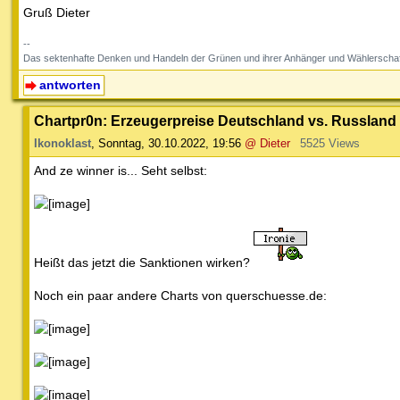
Gruß Dieter
--
Das sektenhafte Denken und Handeln der Grünen und ihrer Anhänger und Wählerschaf
antworten
Chartpr0n: Erzeugerpreise Deutschland vs. Russland
Ikonoklast
,
Sonntag, 30.10.2022, 19:56
@ Dieter
5525 Views
And ze winner is... Seht selbst:
Heißt das jetzt die Sanktionen wirken?
Noch ein paar andere Charts von querschuesse.de: