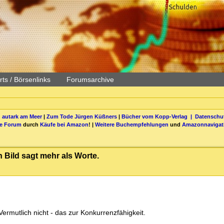
ts / Börsenlinks
Forumsarchive
 autark am Meer
|
Zum Tode Jürgen Küßners
|
Bücher vom Kopp-Verlag |
Datenschut
be Forum
durch
Käufe bei Amazon
! |
Weitere Buchempfehlungen
und
Amazonnavigat
 Bild sagt mehr als Worte.
rmutlich nicht - das zur Konkurrenzfähigkeit.