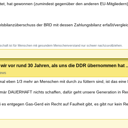
rettet, hat gewonnen (zumindest gegenüber den anderen EU-Mitgliedern)
delsbilanzüberschuss der BRD mit dessen Zahlungsbilanz erfaßt/vergleic
schaft ist für Menschen mit gesundem Menschenverstand nur schwer nachzuvollziehen.
wir vor rund 30 Jahren, als uns die DDR übernommen hat ..
iews
al eben 1/3 mehr an Menschen mit durch zu füttern sind, ist das eine 
rimär DAUERHAFT nichts schaffen, dafür geht unsere Generation in Ren
i es entgegen Gas-Gerd ein Recht auf Faulheit gibt, es gibt nur kein Re