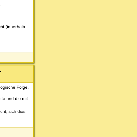
.
ht (innerhalb
.
logische Folge.
te und die mit
cht, sich dies