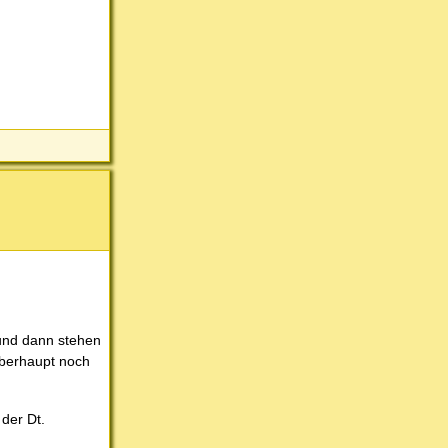
 und dann stehen
überhaupt noch
der Dt.