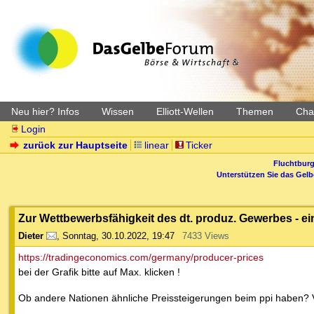
Neu hier? Infos
Wissen
Elliott-Wellen
Themen
Char
Login
zurück zur Hauptseite
linear
Ticker
Fluchtburg
Unterstützen Sie das Gel
Zur Wettbewerbsfähigkeit des dt. produz. Gewerbes - ein
Dieter
,
Sonntag, 30.10.2022, 19:47
7433 Views
https://tradingeconomics.com/germany/producer-prices
bei der Grafik bitte auf Max. klicken !
Ob andere Nationen ähnliche Preissteigerungen beim ppi haben? Ve