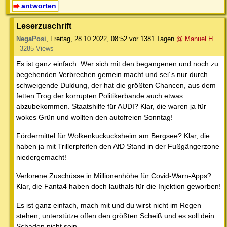
antworten
Leserzuschrift
NegaPosi
,
Freitag, 28.10.2022, 08:52
vor 1381 Tagen
@ Manuel H.
3285 Views
Es ist ganz einfach: Wer sich mit den begangenen und noch zu
begehenden Verbrechen gemein macht und sei´s nur durch
schweigende Duldung, der hat die größten Chancen, aus dem
fetten Trog der korrupten Politikerbande auch etwas
abzubekommen. Staatshilfe für AUDI? Klar, die waren ja für
wokes Grün und wollten den autofreien Sonntag!
Fördermittel für Wolkenkuckucksheim am Bergsee? Klar, die
haben ja mit Trillerpfeifen den AfD Stand in der Fußgängerzone
niedergemacht!
Verlorene Zuschüsse in Millionenhöhe für Covid-Warn-Apps?
Klar, die Fanta4 haben doch lauthals für die Injektion geworben!
Es ist ganz einfach, mach mit und du wirst nicht im Regen
stehen, unterstütze offen den größten Scheiß und es soll dein
Schaden nicht sein.