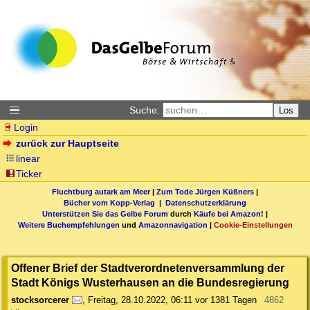
Suche:
Los
Login
zurück zur Hauptseite
linear
Ticker
Fluchtburg autark am Meer
|
Zum Tode Jürgen Küßners
|
Bücher vom Kopp-Verlag |
Datenschutzerklärung
Unterstützen Sie das Gelbe Forum
durch
Käufe bei Amazon
! |
Weitere Buchempfehlungen
und
Amazonnavigation
|
Cookie-Einstellungen
Offener Brief der Stadtverordnetenversammlung der
Stadt Königs Wusterhausen an die Bundesregierung
stocksorcerer
,
Freitag, 28.10.2022, 06:11
vor 1381 Tagen
4862