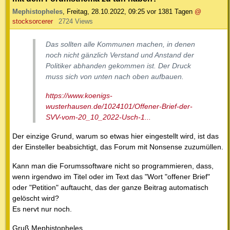
Mephistopheles
,
Freitag, 28.10.2022, 09:25
vor 1381 Tagen
@
stocksorcerer
2724 Views
Das sollten alle Kommunen machen, in denen
noch nicht gänzlich Verstand und Anstand der
Politiker abhanden gekommen ist. Der Druck
muss sich von unten nach oben aufbauen.
https://www.koenigs-
wusterhausen.de/1024101/Offener-Brief-der-
SVV-vom-20_10_2022-Usch-1...
Der einzige Grund, warum so etwas hier eingestellt wird, ist das
der Einsteller beabsichtigt, das Forum mit Nonsense zuzumüllen.
Kann man die Forumssoftware nicht so programmieren, dass,
wenn irgendwo im Titel oder im Text das "Wort "offener Brief"
oder "Petition" auftaucht, das der ganze Beitrag automatisch
gelöscht wird?
Es nervt nur noch.
Gruß Mephistopheles