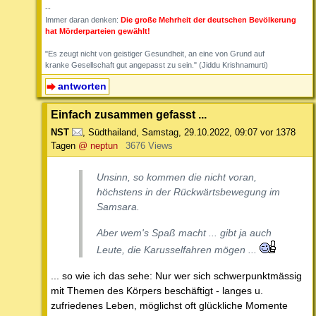
--
Immer daran denken:
Die große Mehrheit der deutschen Bevölkerung
hat Mörderparteien gewählt!
"Es zeugt nicht von geistiger Gesundheit, an eine von Grund auf
kranke Gesellschaft gut angepasst zu sein." (Jiddu Krishnamurti)
antworten
Einfach zusammen gefasst ...
NST
,
Südthailand
,
Samstag, 29.10.2022, 09:07
vor 1378
Tagen
@ neptun
3676 Views
Unsinn, so kommen die nicht voran,
höchstens in der Rückwärtsbewegung im
Samsara.
Aber wem's Spaß macht ... gibt ja auch
Leute, die Karusselfahren mögen ...
... so wie ich das sehe: Nur wer sich schwerpunktmässig
mit Themen des Körpers beschäftigt - langes u.
zufriedenes Leben, möglichst oft glückliche Momente