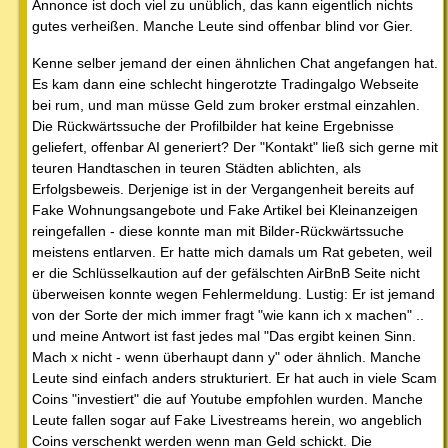
Annonce ist doch viel zu unüblich, das kann eigentlich nichts
gutes verheißen. Manche Leute sind offenbar blind vor Gier.
Kenne selber jemand der einen ähnlichen Chat angefangen hat.
Es kam dann eine schlecht hingerotzte Tradingalgo Webseite
bei rum, und man müsse Geld zum broker erstmal einzahlen.
Die Rückwärtssuche der Profilbilder hat keine Ergebnisse
geliefert, offenbar AI generiert? Der "Kontakt" ließ sich gerne mit
teuren Handtaschen in teuren Städten ablichten, als
Erfolgsbeweis. Derjenige ist in der Vergangenheit bereits auf
Fake Wohnungsangebote und Fake Artikel bei Kleinanzeigen
reingefallen - diese konnte man mit Bilder-Rückwärtssuche
meistens entlarven. Er hatte mich damals um Rat gebeten, weil
er die Schlüsselkaution auf der gefälschten AirBnB Seite nicht
überweisen konnte wegen Fehlermeldung. Lustig: Er ist jemand
von der Sorte der mich immer fragt "wie kann ich x machen" ..
und meine Antwort ist fast jedes mal "Das ergibt keinen Sinn.
Mach x nicht - wenn überhaupt dann y" oder ähnlich. Manche
Leute sind einfach anders strukturiert. Er hat auch in viele Scam
Coins "investiert" die auf Youtube empfohlen wurden. Manche
Leute fallen sogar auf Fake Livestreams herein, wo angeblich
Coins verschenkt werden wenn man Geld schickt. Die