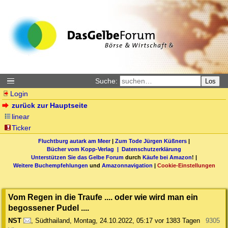
Suche:
Los
Login
zurück zur Hauptseite
linear
Ticker
Fluchtburg autark am Meer
|
Zum Tode Jürgen Küßners
|
Bücher vom Kopp-Verlag |
Datenschutzerklärung
Unterstützen Sie das Gelbe Forum
durch
Käufe bei Amazon
! |
Weitere Buchempfehlungen
und
Amazonnavigation
|
Cookie-Einstellungen
Vom Regen in die Traufe .... oder wie wird man ein
begossener Pudel ....
NST
,
Südthailand
,
Montag, 24.10.2022, 05:17
vor 1383 Tagen
9305