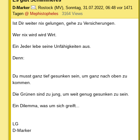
D-Marker
,
Rostock (MV)
,
Sonntag, 31.07.2022, 06:48
vor 1471
Tagen
@ Mephistopheles
3164 Views
Ist Dir weiter nix gelungen, gehe zu Versicherungen.
Wer nix wird wird Wirt.
Ein Jeder lebe seine Unfähigkeiten aus.
Denn:
Du musst ganz tief gesunken sein, um ganz nach oben zu
kommen.
Die Grünen sind zu jung, um weit genug gesunken zu sein.
Ein Dilemma, was um sich greift...
LG
D-Marker