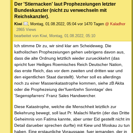
Der 'Stiernacken' laut Prophezeiungen letzter
Bundeskanzler (nicht zu verwechseln mit
Reichskanzler).
Kiwi
,
Montag, 01.08.2022, 05:04
vor 1470 Tagen
@ Kaladhor
2865 Views
bearbeitet von Kiwi, Montag, 01.08.2022, 05:10
Ich stimme Dir zu, wir sind klar am Scheideweg. Die
katholischen Prophezeiungen gehen uebrigens davon aus,
dass die alte Ordnung letztlich wieder zurueckkehrt (das
spricht fuer Heiliges Roemisches Reich Deutscher Nation,
das erste Reich, das vor dem zweiten und dritten war und
den eigentlichen Staat darstellt). Vorher soll es allerdings
noch zu einer Massenkatastrophe kommen, siehe zB Akita
oder die Prophezeiung der'fuenfzehn Sonntage' des
'Segenspfarrers' Franz Sales Handwercher.
Diese Katastrophe, welche die Menschheit letztlich zur
Bekehrung bewegt, soll laut Pr. Malachi Martin (der das Dritte
Geheimnis von Fatima kannte, aber unter Eid gestellt nicht im
Detail darueber sprechen durfte) mit Kiew und Moskau zu tun
haben. Eine erstaunliche Voraussage, fuer jemanden, der in