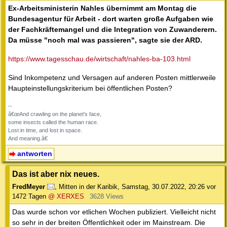
Ex-Arbeitsministerin Nahles übernimmt am Montag die
Bundesagentur für Arbeit - dort warten große Aufgaben wie
der Fachkräftemangel und die Integration von Zuwanderern.
Da müsse "noch mal was passieren", sagte sie der ARD.
https://www.tagesschau.de/wirtschaft/nahles-ba-103.html
Sind Inkompetenz und Versagen auf anderen Posten mittlerweile
Haupteinstellungskriterium bei öffentlichen Posten?
--
â€œAnd crawling on the planet's face,
some insects called the human race.
Lost in time, and lost in space.
And meaning.â€
antworten
Das ist aber nix neues.
FredMeyer
,
Mitten in der Karibik
,
Samstag, 30.07.2022, 20:26
vor
1472 Tagen
@ XERXES
3628 Views
Das wurde schon vor etlichen Wochen publiziert. Vielleicht nicht
so sehr in der breiten Öffentlichkeit oder im Mainstream. Die