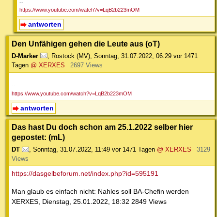
--
https://www.youtube.com/watch?v=LqB2b223mOM
antworten
Den Unfähigen gehen die Leute aus (oT)
D-Marker
,
Rostock (MV)
,
Sonntag, 31.07.2022, 06:29
vor 1471
Tagen
@ XERXES
2697 Views
--
https://www.youtube.com/watch?v=LqB2b223mOM
antworten
Das hast Du doch schon am 25.1.2022 selber hier
gepostet: (mL)
DT
,
Sonntag, 31.07.2022, 11:49
vor 1471 Tagen
@ XERXES
3129
Views
https://dasgelbeforum.net/index.php?id=595191
Man glaub es einfach nicht: Nahles soll BA-Chefin werden
XERXES, Dienstag, 25.01.2022, 18:32 2849 Views