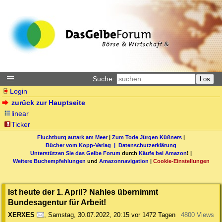
Suche:
Los
Login
zurück zur Hauptseite
linear
Ticker
Fluchtburg autark am Meer
|
Zum Tode Jürgen Küßners
|
Bücher vom Kopp-Verlag |
Datenschutzerklärung
Unterstützen Sie das Gelbe Forum
durch
Käufe bei Amazon
! |
Weitere Buchempfehlungen
und
Amazonnavigation
|
Cookie-Einstellungen
Ist heute der 1. April? Nahles übernimmt
Bundesagentur für Arbeit!
XERXES
,
Samstag, 30.07.2022, 20:15
vor 1472 Tagen
4800 Views