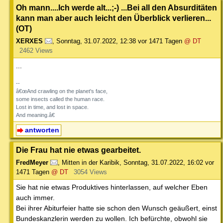
Oh mann....Ich werde alt...;-) ...Bei all den Absurditäten
kann man aber auch leicht den Überblick verlieren...
(OT)
XERXES
,
Sonntag, 31.07.2022, 12:38
vor 1471 Tagen
@ DT
2462 Views
...
--
â€œAnd crawling on the planet's face,
some insects called the human race.
Lost in time, and lost in space.
And meaning.â€
antworten
Die Frau hat nie etwas gearbeitet.
FredMeyer
,
Mitten in der Karibik
,
Sonntag, 31.07.2022, 16:02
vor
1471 Tagen
@ DT
3054 Views
Sie hat nie etwas Produktives hinterlassen, auf welcher Eben
auch immer.
Bei ihrer Abiturfeier hatte sie schon den Wunsch geäußert, einst
Bundeskanzlerin werden zu wollen. Ich befürchte, obwohl sie