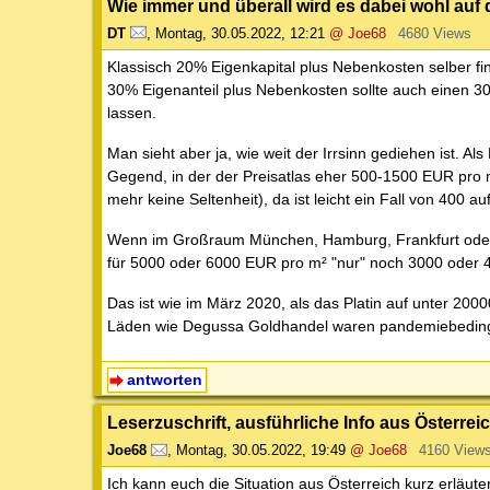
Wie immer und überall wird es dabei wohl auf
DT
,
Montag, 30.05.2022, 12:21
@ Joe68
4680 Views
Klassisch 20% Eigenkapital plus Nebenkosten selber f
30% Eigenanteil plus Nebenkosten sollte auch einen 3
lassen.
Man sieht aber ja, wie weit der Irrsinn gediehen ist. Al
Gegend, in der der Preisatlas eher 500-1500 EUR pro 
mehr keine Seltenheit), da ist leicht ein Fall von 400 
Wenn im Großraum München, Hamburg, Frankfurt oder S
für 5000 oder 6000 EUR pro m² "nur" noch 3000 oder 
Das ist wie im März 2020, als das Platin auf unter 20
Läden wie Degussa Goldhandel waren pandemiebeding
antworten
Leserzuschrift, ausführliche Info aus Österrei
Joe68
,
Montag, 30.05.2022, 19:49
@ Joe68
4160 View
Ich kann euch die Situation aus Österreich kurz erläute