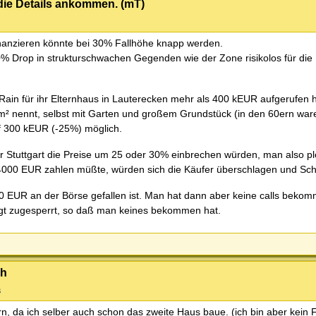
 die Details ankommen. (mT)
inanzieren könnte bei 30% Fallhöhe knapp werden.
0% Drop in strukturschwachen Gegenden wie der Zone risikolos für die
s Rain für ihr Elternhaus in Lauterecken mehr als 400 kEUR aufgerufen h
m² nennt, selbst mit Garten und großem Grundstück (in den 60ern wa
auf 300 kEUR (-25%) möglich.
tuttgart die Preise um 25 oder 30% einbrechen würden, man also plöt
4000 EUR zahlen müßte, würden sich die Käufer überschlagen und Sch
000 EUR an der Börse gefallen ist. Man hat dann aber keine calls beko
t zugesperrt, so daß man keines bekommen hat.
ch
s
rn, da ich selber auch schon das zweite Haus baue. (ich bin aber kein 