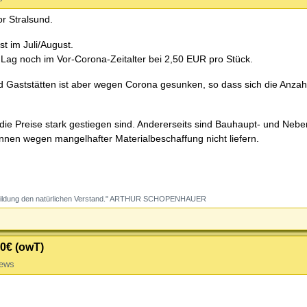
r Stralsund.
t im Juli/August.
 Lag noch im Vor-Corona-Zeitalter bei 2,50 EUR pro Stück.
d Gaststätten ist aber wegen Corona gesunken, so dass sich die Anzah
l die Preise stark gestiegen sind. Andererseits sind Bauhaupt- und Ne
nnen wegen mangelhafter Materialbeschaffung nicht liefern.
ine Bildung den natürlichen Verstand." ARTHUR SCHOPENHAUER
50€ (owT)
iews