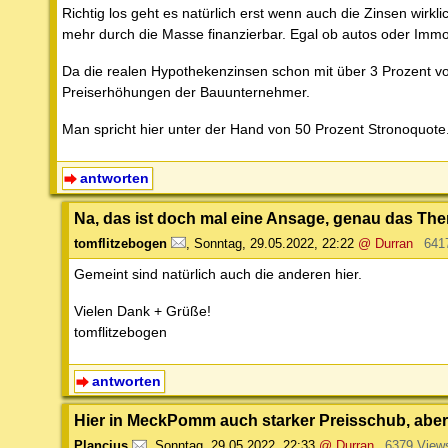
Richtig los geht es natürlich erst wenn auch die Zinsen wirk
mehr durch die Masse finanzierbar. Egal ob autos oder Immob
Da die realen Hypothekenzinsen schon mit über 3 Prozent vo
Preiserhöhungen der Bauunternehmer.
Man spricht hier unter der Hand von 50 Prozent Stronoquote
antworten
Na, das ist doch mal eine Ansage, genau das T
tomflitzebogen
,
Sonntag, 29.05.2022, 22:22
@ Durran
641
Gemeint sind natürlich auch die anderen hier.
Vielen Dank + Grüße!
tomflitzebogen
antworten
Hier in MeckPomm auch starker Preisschub, aber 
Plancius
,
Sonntag, 29.05.2022, 22:33
@ Durran
6379 View