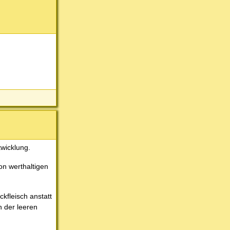
wicklung.
on werthaltigen
kfleisch anstatt
n der leeren