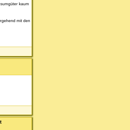
Konsumgüter kaum
ergehend mit den
t