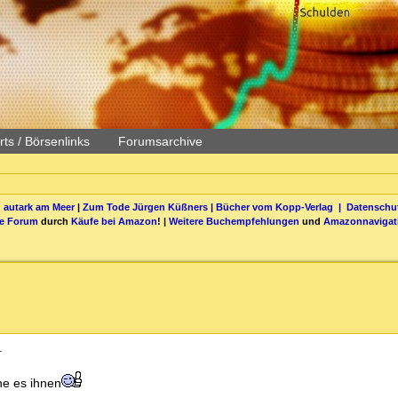
ts / Börsenlinks
Forumsarchive
 autark am Meer
|
Zum Tode Jürgen Küßners
|
Bücher vom Kopp-Verlag |
Datenschut
be Forum
durch
Käufe bei Amazon
! |
Weitere Buchempfehlungen
und
Amazonnavigat
.
ne es ihnen