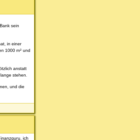
 Bank sein
at, in einer
ren 1000 m² und
zlich anstatt
lange stehen.
mmen, und die
Finanzguru, ich