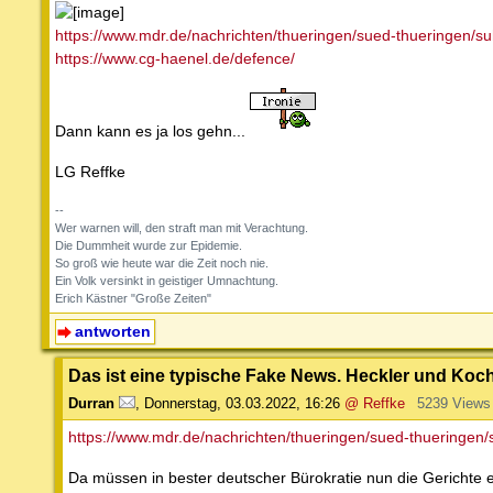
https://www.mdr.de/nachrichten/thueringen/sued-thueringen/s
https://www.cg-haenel.de/defence/
Dann kann es ja los gehn...
LG Reffke
--
Wer warnen will, den straft man mit Verachtung.
Die Dummheit wurde zur Epidemie.
So groß wie heute war die Zeit noch nie.
Ein Volk versinkt in geistiger Umnachtung.
Erich Kästner "Große Zeiten"
antworten
Das ist eine typische Fake News. Heckler und Koch 
Durran
,
Donnerstag, 03.03.2022, 16:26
@ Reffke
5239 Views
https://www.mdr.de/nachrichten/thueringen/sued-thueringen
Da müssen in bester deutscher Bürokratie nun die Gerichte e