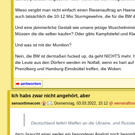
Wieso vergibt man nicht einfach einen Riesenauftrag an Haen
auch tatsächlich die 10-12 Mio Sturmgewehre, die für die BW d
Und eine jämmerliche Gestalt wie unsere jetzige Wuschelmin
Müssen die die selber kaufen? Oder gibts Kampfstiefel und K
Und was ist mit der Munition?
Nein, die BW ist dermaßen fucked up, da geht NICHTS mehr. Ha
die Leute aus den Dörfern werden im Notfall, wenn es hart au
Prenzlberg und Hamburg-Eimsbüttel treffen, die Woken.
antworten
Ich habs zwar nicht angehört, aber
sensortimecom
,
Donnerstag, 03.03.2022, 15:12
@ werneralfon
Deutschland liefert Waffen an die Ukraine, und Russ
...dazu braucht einer weder ein besonderer Analyst noch beson