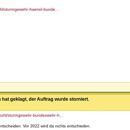
uhl/sturmgewehr-haenel-bunde...
hat geklagt, der Auftrag wurde storniert.
/suhl/sturmgewehr-bundeswehr-h...
ntscheiden. Vor 2022 wird da nichts entschieden.