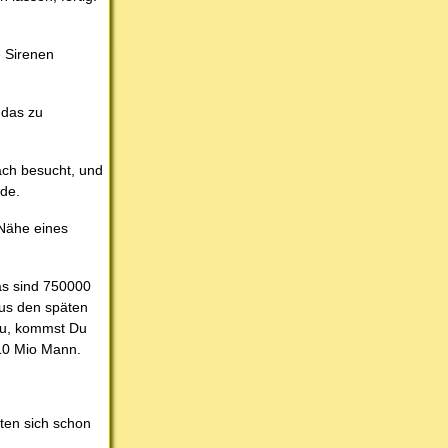
e Sirenen
 das zu
ach besucht, und
rde.
 Nähe eines
as sind 750000
us den späten
zu, kommst Du
 10 Mio Mann.
tten sich schon