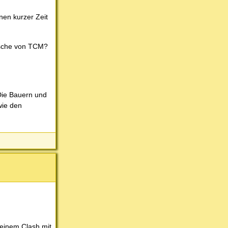
nen kurzer Zeit
äsche von TCM?
Die Bauern und
wie den
 einem Clash mit