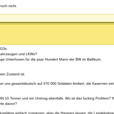
och nicht.
 G3s.
 Fahrzeugen und LKWs?
ange Unterhosen für die paar Hundert Mann der BW im Baltikum.
em Zustand ist.
 uns gesamtdeutsch auf 370 000 Soldaten limitiert, die Kasernen ein
MAN 10 Tonner und ein Unimog ebenfalls. Wo ist das fucking Problem?
erte davon?
lugplätze einfach zusperren, aber die Hangars lassen, die Landebahnen