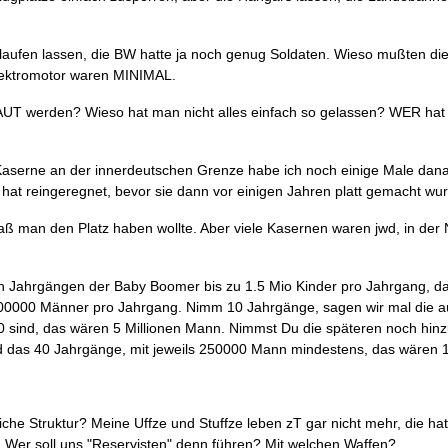
 laufen lassen, die BW hatte ja noch genug Soldaten. Wieso mußten di
lektromotor waren MINIMAL.
 werden? Wieso hat man nicht alles einfach so gelassen? WER hat
 Kaserne an der innerdeutschen Grenze habe ich noch einige Male dan
hat reingeregnet, bevor sie dann vor einigen Jahren platt gemacht wu
daß man den Platz haben wollte. Aber viele Kasernen waren jwd, in der
 den Jahrgängen der Baby Boomer bis zu 1.5 Mio Kinder pro Jahrgang, d
500000 Männer pro Jahrgang. Nimm 10 Jahrgänge, sagen wir mal die a
0 sind, das wären 5 Millionen Mann. Nimmst Du die späteren noch hin
nd das 40 Jahrgänge, mit jeweils 250000 Mann mindestens, das wären
che Struktur? Meine Uffze und Stuffze leben zT gar nicht mehr, die ha
 Wer soll uns "Reservisten" denn führen? Mit welchen Waffen?