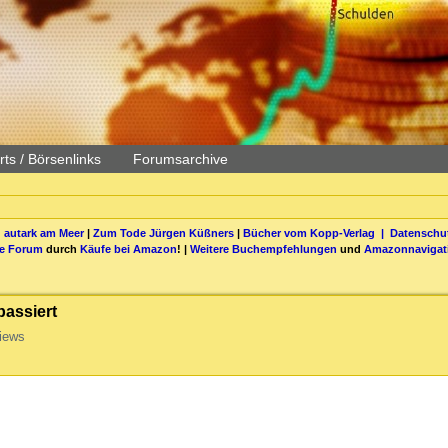
ts / Börsenlinks
Forumsarchive
 autark am Meer
|
Zum Tode Jürgen Küßners
|
Bücher vom Kopp-Verlag |
Datenschut
be Forum
durch
Käufe bei Amazon
! |
Weitere Buchempfehlungen
und
Amazonnavigat
passiert
iews