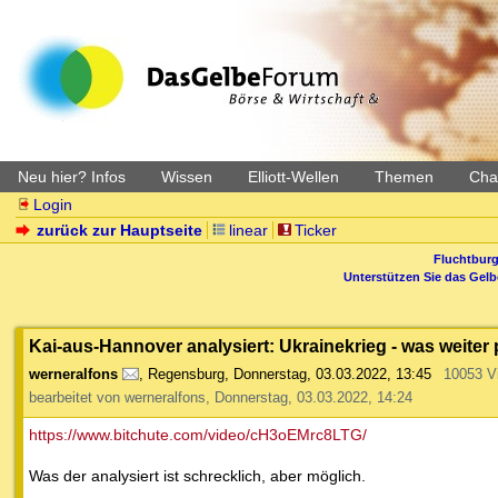
Neu hier? Infos
Wissen
Elliott-Wellen
Themen
Char
Login
zurück zur Hauptseite
linear
Ticker
Fluchtburg
Unterstützen Sie das Gel
Kai-aus-Hannover analysiert: Ukrainekrieg - was weiter 
werneralfons
,
Regensburg
,
Donnerstag, 03.03.2022, 13:45
10053 V
bearbeitet von werneralfons, Donnerstag, 03.03.2022, 14:24
https://www.bitchute.com/video/cH3oEMrc8LTG/
Was der analysiert ist schrecklich, aber möglich.