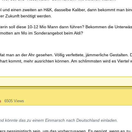
el und einen zweiten an H&K, dasselbe Kaliber, dann bekommt man bin
er Zukunft benötigt werden.
isterin soll diese 10-12 Mio Mann dann führen? Bekommen die Unterw
lamotten am Mo im Sonderangebot beim Aldi?
t man an der Ahr gesehen. Völlig verfettete, jämmerliche Gestalten. 
f hart kommt, mehr ausrichten können. Am schlimmsten wird es Viertel 
s
6505 Views
land könnte das zu einem Einmarsch nach Deutschland einladen.
ders pessimistisch sein, um das vorherzusagen. Es genügt, wenn es zu