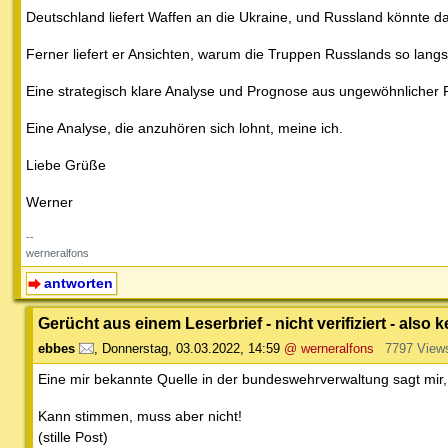
Deutschland liefert Waffen an die Ukraine, und Russland könnte 
Ferner liefert er Ansichten, warum die Truppen Russlands so la
Eine strategisch klare Analyse und Prognose aus ungewöhnlicher P
Eine Analyse, die anzuhören sich lohnt, meine ich.
Liebe Grüße
Werner
--
werneralfons
antworten
Gerücht aus einem Leserbrief - nicht verifiziert - also 
ebbes
,
Donnerstag, 03.03.2022, 14:59
@ werneralfons
7797 View
Eine mir bekannte Quelle in der bundeswehrverwaltung sagt mir,
Kann stimmen, muss aber nicht!
(stille Post)