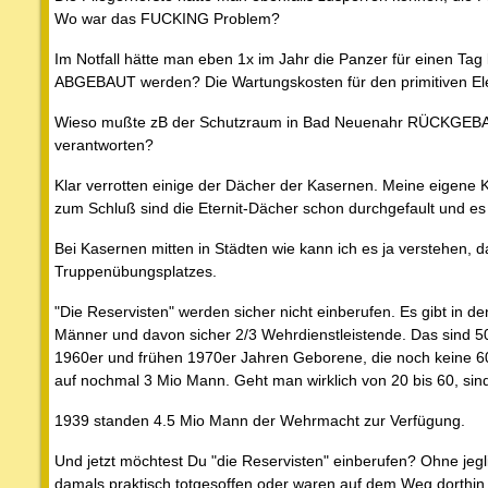
Wo war das FUCKING Problem?
Im Notfall hätte man eben 1x im Jahr die Panzer für einen Tag
ABGEBAUT werden? Die Wartungskosten für den primitiven E
Wieso mußte zB der Schutzraum in Bad Neuenahr RÜCKGEBAUT
verantworten?
Klar verrotten einige der Dächer der Kasernen. Meine eigene
zum Schluß sind die Eternit-Dächer schon durchgefault und es 
Bei Kasernen mitten in Städten wie kann ich es ja verstehen, 
Truppenübungsplatzes.
"Die Reservisten" werden sicher nicht einberufen. Es gibt in
Männer und davon sicher 2/3 Wehrdienstleistende. Das sind 
1960er und frühen 1970er Jahren Geborene, die noch keine 6
auf nochmal 3 Mio Mann. Geht man wirklich von 20 bis 60, si
1939 standen 4.5 Mio Mann der Wehrmacht zur Verfügung.
Und jetzt möchtest Du "die Reservisten" einberufen? Ohne jegli
damals praktisch totgesoffen oder waren auf dem Weg dorthin.