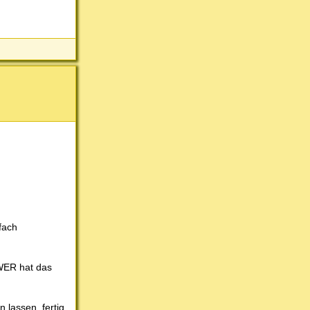
fach
 WER hat das
 lassen, fertig.