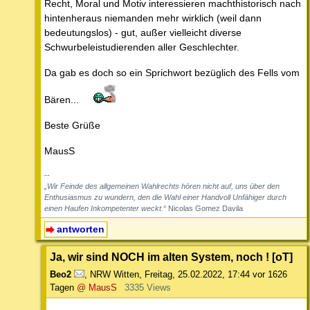
Recht, Moral und Motiv interessieren machthistorisch nach
hintenheraus niemanden mehr wirklich (weil dann
bedeutungslos) - gut, außer vielleicht diverse
Schwurbeleistudierenden aller Geschlechter.
Da gab es doch so ein Sprichwort bezüglich des Fells vom
Bären...
Beste Grüße
MausS
--
„Wir Feinde des allgemeinen Wahlrechts hören nicht auf, uns über den
Enthusiasmus zu wundern, den die Wahl einer Handvoll Unfähiger durch
einen Haufen Inkompetenter weckt.“
Nicolas Gomez Davila
antworten
Ja, wir sind NOCH im alten System, noch ! [oT]
Beo2
,
NRW Witten
,
Freitag, 25.02.2022, 17:44
vor 1626
Tagen
@ MausS
3335 Views
.