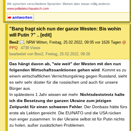
Wir sprechen verschiedene Sprachen. Meinen aber etwas völlig anderes.
www.politplatschquatsch.com
antworten
"Bang fragt sich nun der ganze Westen: Bis wohin
will Putin ?" .. [edit]
Beo2
,
NRW Witten
,
Freitag, 25.02.2022, 09:05
vor 1626 Tagen
@
PPQ
4739 Views
bearbeitet von Beo2, Freitag, 25.02.2022, 09:26
Das hängt davon ab, "wie weit" der Westen mit den nun
folgenden Wirtschaftssanktionen gehen wird
. Kommt es zu
einem wirtschaftlichen Vernichtungskrieg gegen Russland, sieht
es sehr sehr düster für die russischen und auch für unsere
Bürger aus.
In spätestens 1 Jahr wissen wir mehr.
Nichtsdestotrotz halte
ich die Besetzung der ganzen Ukraine zum jetzigen
Zeitpunkt für einen schweren Fehler
. Der Donbass hätte fürs
erste als Lektion gereicht. Die EU/NATO und die USA rücken
nun enger zusammen. In der Ukraine selbst ist für Putin nichts
zu holen, außer zusätzlichen Problemen.