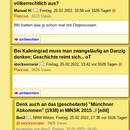
völkerrechtlich aus?
Manuel H.
,
Freitag, 25.02.2022, 10:56
vor 1626 Tagen
@
Plancius
4122 Views
Wir hatten das ja schon mal mit Ostpreussen.
antworten
Bei Kaliningrad muss man zwangsläufig an Danzig
denken; Geschichte reimt sich... oT
stocksorcerer
,
Freitag, 25.02.2022, 13:42
vor 1626 Tagen
@
Plancius
3626 Views
...
antworten
Denk auch an das (gescheiterte) "Münchner
Abkommen" (1938) in MINSK 2015 ..! [edit]
Beo2
,
NRW Witten
,
Freitag, 25.02.2022, 17:36
vor 1626 Tagen
@ stocksorcerer
3408 Views
bearbeitet von Beo2, Freitag, 25.02.2022, 18:00