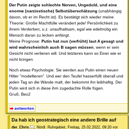
Der Putin zeigte schlechte Nerven, Ungeduld, und eine
enorme (narzisstische) Selbstüberschätzung
(unabhängig
davon, ob er im Recht ist). Es bestätigt sich wieder meine
Theorie: Große Machtfülle verändert jede! Persönlichkeit zu
ihrem Verderben, u.z. unaufhaltsam, egal wie edelmütig ein
Mensch daran zu lecken anfängt.
Meine Prognose:
Putin hat nun (verfrüht) laut A gesagt und
wird wahrscheinlich auch B sagen müssen
, wenn er sein
Gesicht nicht verlieren will. Und letzteres kann so Einer wie er
nicht bringen.
Noch etwas Psychologie: Sie werden aus Putin einen neuen
Hitler "modellieren". Und wer den Teufel hasserfüllt überall und
jeden Tag an die Wände malt, der bekommt ihn leibhaftig. Der
Putin wird sich in diese ihm zugedachte Rolle fügen.
Gruß, Beo2
antworten
Da hab ich geostrategisch eine andere Brille auf
der_Chris
,
Nördl. Ruhrgebiet
,
Freitag, 25.02.2022, 09:20
vor