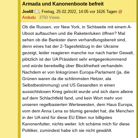
Armada und Kanonenboote befreit
Joe68
,
Freitag, 25.02.2022, 14:05
vor 1626 Tagen
@
Andudu
3750 Views
Ob die Russen, vor New York, in Sichtweite mit einem A-
Uboot auftauchen und die Raketenluken öffnen? Mal
sehen ob die Bankster dann verhandlungsbereit sind,
denn eines hat der 2-Tagesfeldzug in der Ukraine
gezeigt, leider reagieren manche nur nach harter Gewalt,
plötzlich ist der UA Präsident sehr entgegenkommend
und würde bereitwillig über Blockfreiheit verhandeln.
Nachdem er von linksgrünen Europa-Parlament (ja, die
Grünen waren da die schlimmsten Hetzer, ala
Selbstbestimmung) und US Gesandten in einen
aussichtslosen Krieg gelockt wurde und sich dann alleine
auf dem Schlachtfeld fand, und kein Wort mehr von
unseren regelbasierten Wertewesten, dem Haus Europa,
vom dem Anna Lena so blumig geredet hat, die Menchen
in der UA sind für diese EU Eliten nur billigstes
Kanonenfutter, nichts weiter. Ich schäme mich für diese
Politiker, zumindest habe ich sie nicht gewählt.