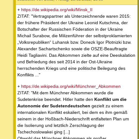
+
https://de.wikipedia.org/wiki/Minsk_II
ZITAT: "Vertragspartner als Unterzeichnende waren 2015:
der frühere Präsident der Ukraine Leonid Kutschma, der
Botschafter der Russischen Föderation in der Ukraine
Michail Surabow, die Milizenführer der selbstproklamierten
„Volksrepubliken“ Luhansk bzw. Donezk Igor Plotnizki bzw.
Alexander Sachartschenko sowie die OSZE-Beauftragte
Heidi Tagliavini. Das Abkommen zielte auf eine Deeskalation
und Befriedung des seit 2014 in der Ost-Ukraine
herrschenden Kriegs und eine politische Beilegung des
Konflikts ..."
+
https://de.wikipedia.org/wiki/Münchner_Abkommen
ZITAT: "Mit dem Münchner Abkommen wurde die
Sudetenkrise beendet. Hitler hatte den
Konflikt um die
Autonomie der Sudetendeutschen
gezielt zu einem
internationalen Konflikt eskaliert, bei dem es ihm gemäß
seinem in der Hoßbach-Niederschrift entfalteten Plan um
die Isolierung und letztlich Zerschlagung der
Tschechoslowakei ging [...]
Obwohl das Münchner Abkommen als großer