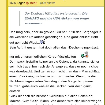
1626 Tagen
@ Beo2
4807 Views
Der Donbass hätte fürs erste gereicht.
Die
EU/NATO und die USA rücken nun enger
zusammen
.
Das mag sein, aber im großen Bild hat Putin den Sargnagel in
die westliche Dekadenz geschlagen. Und ganz ehrlich: Sehr
gut gemacht Wladi...
Sein Auftritt gestern hat doch allen das Höschen eingenässt,
nur mit unterschiedlichen Körperflüssigkeiten
Dem packt freiwillig keiner an die Cojones, da kannste sicher
sein. Ich traue ihm nach der Ansage zu, dass er noch richtig
was draufpackt. Und genau so macht man das - Man schlägt
einen Pflock ein, bis hierhin und nicht weiter. Wenn mir die
Nachbarsblagen jeden Samstag in den Vorgarten pissen
würden, gäbs auch was an die Backen. War doch ganz
einfach.
Guck dir doch die hilflosen Gestalten auf allen Seiten an!
Macron, CumExOle, Biden. Von denen wird sich keiner wagen,