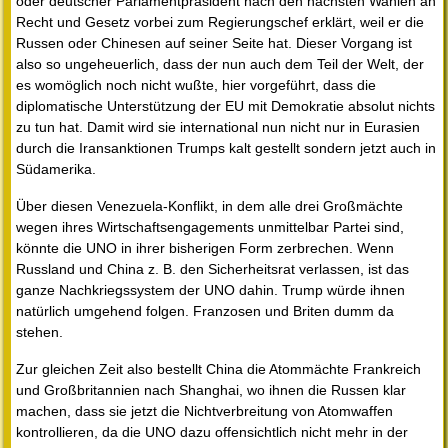
oder deutscher Parlamentpräsident nach den nächsten Wahlen an
Recht und Gesetz vorbei zum Regierungschef erklärt, weil er die
Russen oder Chinesen auf seiner Seite hat. Dieser Vorgang ist
also so ungeheuerlich, dass der nun auch dem Teil der Welt, der
es womöglich noch nicht wußte, hier vorgeführt, dass die
diplomatische Unterstützung der EU mit Demokratie absolut nichts
zu tun hat. Damit wird sie international nun nicht nur in Eurasien
durch die Iransanktionen Trumps kalt gestellt sondern jetzt auch in
Südamerika.
Über diesen Venezuela-Konflikt, in dem alle drei Großmächte
wegen ihres Wirtschaftsengagements unmittelbar Partei sind,
könnte die UNO in ihrer bisherigen Form zerbrechen. Wenn
Russland und China z. B. den Sicherheitsrat verlassen, ist das
ganze Nachkriegssystem der UNO dahin. Trump würde ihnen
natürlich umgehend folgen. Franzosen und Briten dumm da
stehen.
Zur gleichen Zeit also bestellt China die Atommächte Frankreich
und Großbritannien nach Shanghai, wo ihnen die Russen klar
machen, dass sie jetzt die Nichtverbreitung von Atomwaffen
kontrollieren, da die UNO dazu offensichtlich nicht mehr in der