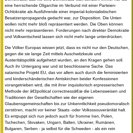
eine herrschende Oligarchie im Verbund mit einer Parteien-
Ochlokratie als Ausführende einer imperial-kolonialistischen
Besatzerspropaganda gedacht war, zur Disposition. Die Unten
wollen nicht mehr bloß repräsentiert werden. Die Oben können
nicht mehr repräsentieren. Forderungen nach direkter Demokratie
und Volksentscheid lassen sich nicht mehr lange unterdrücken.
Die Völker Europas wissen jetzt, dass es nicht nur den Deutschen,
gegen die sie lange Zeit mittels Auschwitzkeule und
Austeritätspolitik aufgehetzt wurden, an den Kragen gehen soll.
Auch ihr Untergang war und ist beschlossene Sache. Das
satanische Projekt EU, das vor allem auch durch die feminisierten
und kinderschänderischen Amtskirchen beider Konfessionen
vorangetrieben wird, die mit ihrer inquisitorisch erpresserischen
Methode der â€žpolitical correctnessâ€œ die Lebensweisen und
Traditionen der Gesellschaften wie der eigenen
Glaubensgemeinschaften bis zur Unkenntlichkeit pseudomoralisch
zerstören, macht vor keiner Staats -oder Volksssouveränität halt.
Es entpuppt sich nun jedoch auch für fromme Iren, Polen,
Tschechen, Slovaken, Ungarn, Balten, Ukrainer, Rumänen,
Bulgaren, Serben - ja selbst für die Schweden - als ein rein