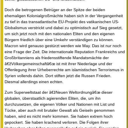
Doch die betrogenen Betrüger an der Spitze der beiden
ehemaligen Kolonialgroßmächte haben sich in der Vergangenheit
zu tief in das transatlantische EU-Projekt des vatikanischen US-
Globalismus verstrickt und dabei zu optimistisch auf Sieg gesetzt,
um sich jetzt noch mit den nationalen Eliten und den eigenen
Bürgern friedlich über eine Umkehr verständigen zu können.
Macron wird genauso gestürzt werden wie May. Das ist nur noch
eine Frage der Zeit. Die internationale Reputation Frankreichs und
Großbritanniens als friedensstiftende Mandatsmächte der
â€žVölkergemeinschaftâ€œ ist mit ihrer Niederlage und der
Offenlegung ihrer Urheberrechte am islamistischen Terrorismus in
Syrien vollends dahin. Dort stiften jetzt die Russen Frieden.
Diesmal allerdings einen echten.
Zum Superweltstaat der â€žNeuen Weltordnungâ€œ dieser
globalen, überstaatlich agierenden Eliten, die, um ihn
durchzusetzen, die eigenen Völker und Nationen mit List und
Tücke, aber auch mit brutaler Gewalt als Geiseln genommen
haben, wird es nicht mehr kommen. Sie haben extrem hoch
gepockert. Sie haben krachend verloren. Die Folgen ihrer