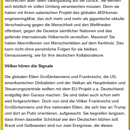
Verbrechen aber fallen zwangsläufig auf sie zurück. Sie werden
sich letztlich im vollen Umfang verantworten müssen. Denn sie
haben mit ihrem satanischen Projekt des globalen â€žHuman
engineeringâ€œ, das sich mehr und mehr als gigantische okkulte
Verschwörung gegen die Menschheit und den Weltfrieden
offenbart, gegen die Gesetze sämtlicher Nationen und das
geltende internationale Völkerrecht verstoßen. Massivst! Sie
haben Abermillionen von Menschenleben auf dem Kerbholz. Das
kann nicht ohne persönliche Folgen für sie bleiben.
Genausowenig, wie für ihre deutschen Kollaborateure.
Völker hören die Signale
Die globalen Eliten Großbritanniens und Frankreichs, die US-
amerikanischen Globalisten und der Vatikan als Hauptinitiator und
Steuerungszentrale wollten mit dem EU-Projekt u.a. Deutschland
endgültig den Garaus machen. Sie sind dabei auch schon sehr
weit fortgeschritten. Doch nun sind die Völker Frankreichs und
Großbritanniens und ihre nationalen Eliten, die sich hier an Trump
und dort an Putin orientieren, aufgewacht. Sie begreifen langsam,
dass ihnen dasselbe Schicksal wie den Deutschen blühen soll.
Brexit und Gelbwesten sind nur zwei Ereignisse, die dieses