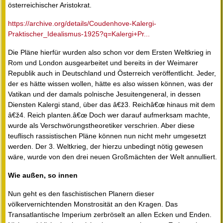
österreichischer Aristokrat.
https://archive.org/details/Coudenhove-Kalergi-
Praktischer_Idealismus-1925?q=Kalergi+Pr...
Die Pläne hierfür wurden also schon vor dem Ersten Weltkrieg in
Rom und London ausgearbeitet und bereits in der Weimarer
Republik auch in Deutschland und Österreich veröffentlicht. Jeder,
der es hätte wissen wollen, hätte es also wissen können, was der
Vatikan und der damals polnische Jesuitengeneral, in dessen
Diensten Kalergi stand, über das â€ž3. Reichâ€œ hinaus mit dem
â€ž4. Reich planten.â€œ Doch wer darauf aufmerksam machte,
wurde als Verschwörungstheoretiker verschrien. Aber diese
teuflisch rassistischen Pläne können nun nicht mehr umgesetzt
werden. Der 3. Weltkrieg, der hierzu unbedingt nötig gewesen
wäre, wurde von den drei neuen Großmächten der Welt annulliert.
Wie außen, so innen
Nun geht es den faschistischen Planern dieser
völkervernichtenden Monstrosität an den Kragen. Das
Transatlantische Imperium zerbröselt an allen Ecken und Enden.