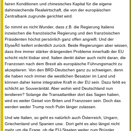
fairen Konditionen und chinesisches Kapital für die eigene
dahinsiechende Realwirtschaft, die von der europäischen
Zentralbank zugrunde gerichtet wird.
So nimmt es nicht Wunder, dass z.B. die Regierung Italiens
inzwischen die französische Regierung und den französischen
Präsidenten höchst persönlich ganz offen angreift. Und der
ElyseÃ© keifert ordentlich zurück. Beide Regierungen aber wissen,
dass ihre immer stärker drängenden Probleme innerhalb der EU
schicht nicht lösbar sind. Italien denkt daher auch nicht daran, die
Franzosen nach dem Brexit als europäische Führungsmacht zu
akzeptieren. Von den BRD-Deutschen ganz zu schweigen, denn
die haben noch immer die westlichen Besatzer im Land und
können daher keine integrative Kraft in der EU sein. Dazu fehlt es
schlicht an Souveränität. Aber wohin wird Deutschland nun
tendieren? Solange die Transatlantiker dort das Sagen haben,
wird es weiter Geisel von Briten und Franzosen sein. Doch das
werden weder Trump noch Putin länger zulassen.
Und wie Italien, so geht es natürlich auch Österreich, Ungarn,
Griechenland und Spanien usw.. Dort geht es also längst nicht
mehr um die Frage, ob die EU-Staaten weiter zum Brüssler