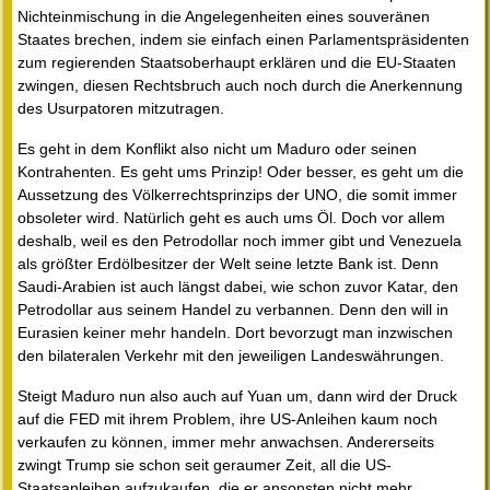
Nichteinmischung in die Angelegenheiten eines souveränen
Staates brechen, indem sie einfach einen Parlamentspräsidenten
zum regierenden Staatsoberhaupt erklären und die EU-Staaten
zwingen, diesen Rechtsbruch auch noch durch die Anerkennung
des Usurpatoren mitzutragen.
Es geht in dem Konflikt also nicht um Maduro oder seinen
Kontrahenten. Es geht ums Prinzip! Oder besser, es geht um die
Aussetzung des Völkerrechtsprinzips der UNO, die somit immer
obsoleter wird. Natürlich geht es auch ums Öl. Doch vor allem
deshalb, weil es den Petrodollar noch immer gibt und Venezuela
als größter Erdölbesitzer der Welt seine letzte Bank ist. Denn
Saudi-Arabien ist auch längst dabei, wie schon zuvor Katar, den
Petrodollar aus seinem Handel zu verbannen. Denn den will in
Eurasien keiner mehr handeln. Dort bevorzugt man inzwischen
den bilateralen Verkehr mit den jeweiligen Landeswährungen.
Steigt Maduro nun also auch auf Yuan um, dann wird der Druck
auf die FED mit ihrem Problem, ihre US-Anleihen kaum noch
verkaufen zu können, immer mehr anwachsen. Andererseits
zwingt Trump sie schon seit geraumer Zeit, all die US-
Staatsanleihen aufzukaufen, die er ansonsten nicht mehr