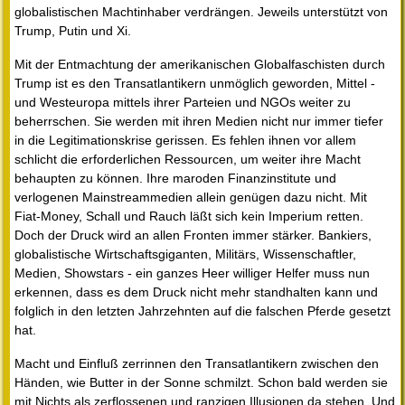
globalistischen Machtinhaber verdrängen. Jeweils unterstützt von
Trump, Putin und Xi.
Mit der Entmachtung der amerikanischen Globalfaschisten durch
Trump ist es den Transatlantikern unmöglich geworden, Mittel -
und Westeuropa mittels ihrer Parteien und NGOs weiter zu
beherrschen. Sie werden mit ihren Medien nicht nur immer tiefer
in die Legitimationskrise gerissen. Es fehlen ihnen vor allem
schlicht die erforderlichen Ressourcen, um weiter ihre Macht
behaupten zu können. Ihre maroden Finanzinstitute und
verlogenen Mainstreammedien allein genügen dazu nicht. Mit
Fiat-Money, Schall und Rauch läßt sich kein Imperium retten.
Doch der Druck wird an allen Fronten immer stärker. Bankiers,
globalistische Wirtschaftsgiganten, Militärs, Wissenschaftler,
Medien, Showstars - ein ganzes Heer williger Helfer muss nun
erkennen, dass es dem Druck nicht mehr standhalten kann und
folglich in den letzten Jahrzehnten auf die falschen Pferde gesetzt
hat.
Macht und Einfluß zerrinnen den Transatlantikern zwischen den
Händen, wie Butter in der Sonne schmilzt. Schon bald werden sie
mit Nichts als zerflossenen und ranzigen Illusionen da stehen. Und