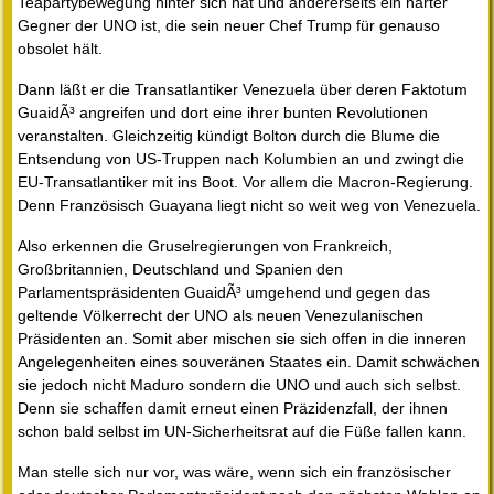
Teapartybewegung hinter sich hat und andererseits ein harter
Gegner der UNO ist, die sein neuer Chef Trump für genauso
obsolet hält.
Dann läßt er die Transatlantiker Venezuela über deren Faktotum
GuaidÃ³ angreifen und dort eine ihrer bunten Revolutionen
veranstalten. Gleichzeitig kündigt Bolton durch die Blume die
Entsendung von US-Truppen nach Kolumbien an und zwingt die
EU-Transatlantiker mit ins Boot. Vor allem die Macron-Regierung.
Denn Französisch Guayana liegt nicht so weit weg von Venezuela.
Also erkennen die Gruselregierungen von Frankreich,
Großbritannien, Deutschland und Spanien den
Parlamentspräsidenten GuaidÃ³ umgehend und gegen das
geltende Völkerrecht der UNO als neuen Venezulanischen
Präsidenten an. Somit aber mischen sie sich offen in die inneren
Angelegenheiten eines souveränen Staates ein. Damit schwächen
sie jedoch nicht Maduro sondern die UNO und auch sich selbst.
Denn sie schaffen damit erneut einen Präzidenzfall, der ihnen
schon bald selbst im UN-Sicherheitsrat auf die Füße fallen kann.
Man stelle sich nur vor, was wäre, wenn sich ein französischer