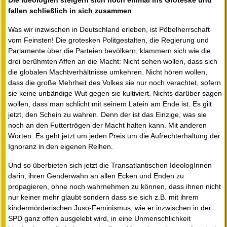
Die Ideologien steigern sich noch einmal ins Groteske und
fallen schließlich in sich zusammen
Was wir inzwischen in Deutschland erleben, ist Pöbelherrschaft
vom Feinsten! Die grotesken Politgestalten, die Regierung und
Parlamente über die Parteien bevölkern, klammern sich wie die
drei berühmten Affen an die Macht: Nicht sehen wollen, dass sich
die globalen Machtverhältnisse umkehren. Nicht hören wollen,
dass die große Mehrheit des Volkes sie nur noch verachtet, sofern
sie keine unbändige Wut gegen sie kultiviert. Nichts darüber sagen
wollen, dass man schlicht mit seinem Latein am Ende ist. Es gilt
jetzt, den Schein zu wahren. Denn der ist das Einzige, was sie
noch an den Futtertrögen der Macht halten kann. Mit anderen
Worten: Es geht jetzt um jeden Preis um die Aufrechterhaltung der
Ignoranz in den eigenen Reihen.
Und so überbieten sich jetzt die Transatlantischen IdeologInnen
darin, ihren Genderwahn an allen Ecken und Enden zu
propagieren, ohne noch wahrnehmen zu können, dass ihnen nicht
nur keiner mehr glaubt sondern dass sie sich z.B. mit ihrem
kindermörderischen Juso-Feminismus, wie er inzwischen in der
SPD ganz offen ausgelebt wird, in eine Unmenschlichkeit