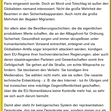
Paris eingesetzt wurde. Doch an Mord und Totschlag ist außer den
Globalisten niemand interessiert. Nicht die große Mehrheit der
Beamten in den Sicherheitsapparaten. Auch nicht die große
Mehrheit der illegalen Migranten.
Vor allem aber die Bevölkerungsschichten, die die eigentlichen
produktiven Werte schaffen, die an der Alltagsfront für Ordnung,
Sicherheit, Gesundheit sorgen und immer skrupelloser unter
humanitaristischem Vorwand entrechtet, enteignet und via
Globalisten-Antifa sogar körperlich attackiert werden, kündigen
dem EU-Regime ihrer hochverräterischen Regierungen, aber auch
deren staatstragenden Parteien und Gewerkschaften somit ihre
Gefolgschaft. Sie gehen auf die Straße, um echte Mitsprache zu
fordern. Sie blockieren den Verkehr. Sie kündigen ihre
Medienabos. Sie wählen nicht mehr, wie sie sollen. Die rasante
technische Entwicklung - z. B. die des Internet - tut ihr Übriges und
hat inzwischen eine mächtige Gegenöffentlichkeit geschaffen,
über die die EU-Nomenklatura keine Kontrolle mehr hat, so sehr
sie sich auch darum bemüht.
Damit aber steht ihr betrügerisches System der repräsentativen
Demokratie, das nie eine Demokratie war, sondern immer nur als