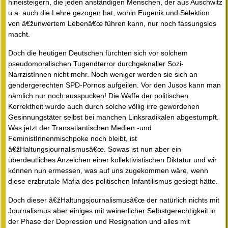
hineisteigern, die jeden anständigen Menschen, der aus Auschwitz
u.a. auch die Lehre gezogen hat, wohin Eugenik und Selektion
von â€žunwertem Lebenâ€œ führen kann, nur noch fassungslos
macht.
Doch die heutigen Deutschen fürchten sich vor solchem
pseudomoralischen Tugendterror durchgeknaller Sozi-
NarrzistInnen nicht mehr. Noch weniger werden sie sich an
gendergerechten SPD-Pornos aufgeilen. Vor den Jusos kann man
nämlich nur noch ausspucken! Die Waffe der politischen
Korrektheit wurde auch durch solche völlig irre gewordenen
Gesinnungstäter selbst bei manchen Linksradikalen abgestumpft.
Was jetzt der Transatlantischen Medien -und
FeministInnenmischpoke noch bleibt, ist
â€žHaltungsjournalismusâ€œ. Sowas ist nun aber ein
überdeutliches Anzeichen einer kollektivistischen Diktatur und wir
können nun ermessen, was auf uns zugekommen wäre, wenn
diese erzbrutale Mafia des politischen Infantilismus gesiegt hätte.
Doch dieser â€žHaltungsjournalismusâ€œ der natürlich nichts mit
Journalismus aber einiges mit weinerlicher Selbstgerechtigkeit in
der Phase der Depression und Resignation und alles mit