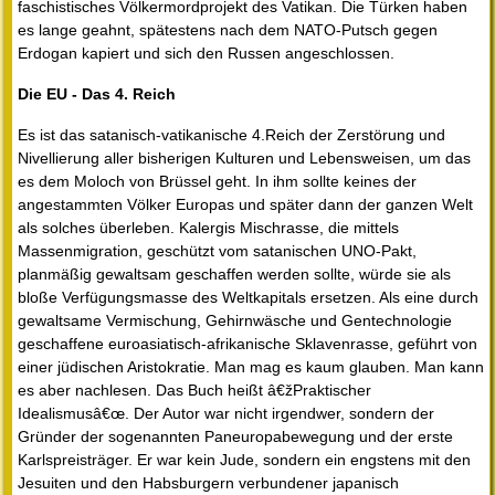
faschistisches Völkermordprojekt des Vatikan. Die Türken haben
es lange geahnt, spätestens nach dem NATO-Putsch gegen
Erdogan kapiert und sich den Russen angeschlossen.
Die EU - Das 4. Reich
Es ist das satanisch-vatikanische 4.Reich der Zerstörung und
Nivellierung aller bisherigen Kulturen und Lebensweisen, um das
es dem Moloch von Brüssel geht. In ihm sollte keines der
angestammten Völker Europas und später dann der ganzen Welt
als solches überleben. Kalergis Mischrasse, die mittels
Massenmigration, geschützt vom satanischen UNO-Pakt,
planmäßig gewaltsam geschaffen werden sollte, würde sie als
bloße Verfügungsmasse des Weltkapitals ersetzen. Als eine durch
gewaltsame Vermischung, Gehirnwäsche und Gentechnologie
geschaffene euroasiatisch-afrikanische Sklavenrasse, geführt von
einer jüdischen Aristokratie. Man mag es kaum glauben. Man kann
es aber nachlesen. Das Buch heißt â€žPraktischer
Idealismusâ€œ. Der Autor war nicht irgendwer, sondern der
Gründer der sogenannten Paneuropabewegung und der erste
Karlspreisträger. Er war kein Jude, sondern ein engstens mit den
Jesuiten und den Habsburgern verbundener japanisch