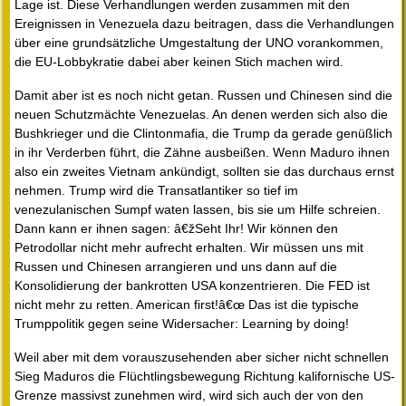
Lage ist. Diese Verhandlungen werden zusammen mit den
Ereignissen in Venezuela dazu beitragen, dass die Verhandlungen
über eine grundsätzliche Umgestaltung der UNO vorankommen,
die EU-Lobbykratie dabei aber keinen Stich machen wird.
Damit aber ist es noch nicht getan. Russen und Chinesen sind die
neuen Schutzmächte Venezuelas. An denen werden sich also die
Bushkrieger und die Clintonmafia, die Trump da gerade genüßlich
in ihr Verderben führt, die Zähne ausbeißen. Wenn Maduro ihnen
also ein zweites Vietnam ankündigt, sollten sie das durchaus ernst
nehmen. Trump wird die Transatlantiker so tief im
venezulanischen Sumpf waten lassen, bis sie um Hilfe schreien.
Dann kann er ihnen sagen: â€žSeht Ihr! Wir können den
Petrodollar nicht mehr aufrecht erhalten. Wir müssen uns mit
Russen und Chinesen arrangieren und uns dann auf die
Konsolidierung der bankrotten USA konzentrieren. Die FED ist
nicht mehr zu retten. American first!â€œ Das ist die typische
Trumppolitik gegen seine Widersacher: Learning by doing!
Weil aber mit dem vorauszusehenden aber sicher nicht schnellen
Sieg Maduros die Flüchtlingsbewegung Richtung kalifornische US-
Grenze massivst zunehmen wird, wird sich auch der von den