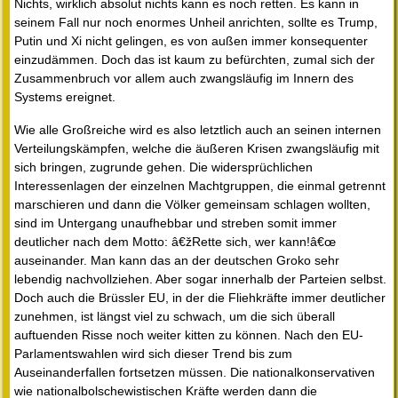
Nichts, wirklich absolut nichts kann es noch retten. Es kann in
seinem Fall nur noch enormes Unheil anrichten, sollte es Trump,
Putin und Xi nicht gelingen, es von außen immer konsequenter
einzudämmen. Doch das ist kaum zu befürchten, zumal sich der
Zusammenbruch vor allem auch zwangsläufig im Innern des
Systems ereignet.
Wie alle Großreiche wird es also letztlich auch an seinen internen
Verteilungskämpfen, welche die äußeren Krisen zwangsläufig mit
sich bringen, zugrunde gehen. Die widersprüchlichen
Interessenlagen der einzelnen Machtgruppen, die einmal getrennt
marschieren und dann die Völker gemeinsam schlagen wollten,
sind im Untergang unaufhebbar und streben somit immer
deutlicher nach dem Motto: â€žRette sich, wer kann!â€œ
auseinander. Man kann das an der deutschen Groko sehr
lebendig nachvollziehen. Aber sogar innerhalb der Parteien selbst.
Doch auch die Brüssler EU, in der die Fliehkräfte immer deutlicher
zunehmen, ist längst viel zu schwach, um die sich überall
auftuenden Risse noch weiter kitten zu können. Nach den EU-
Parlamentswahlen wird sich dieser Trend bis zum
Auseinanderfallen fortsetzen müssen. Die nationalkonservativen
wie nationalbolschewistischen Kräfte werden dann die