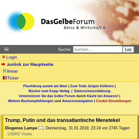
Suche:
Los
Login
zurück zur Hauptseite
linear
Ticker
Fluchtburg autark am Meer
|
Zum Tode Jürgen Küßners
|
Bücher vom Kopp-Verlag |
Datenschutzerklärung
Unterstützen Sie das Gelbe Forum
durch
Käufe bei Amazon
! |
Weitere Buchempfehlungen
und
Amazonnavigation
|
Cookie-Einstellungen
Trump, Putin und das transatlantische Menetekel
Diogenes Lampe
,
Donnerstag, 31.01.2019, 23:24
vor 2745 Tagen
145942 Views