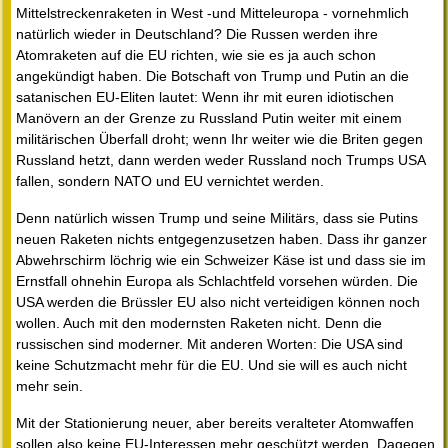
Mittelstreckenraketen in West -und Mitteleuropa - vornehmlich
natürlich wieder in Deutschland? Die Russen werden ihre
Atomraketen auf die EU richten, wie sie es ja auch schon
angekündigt haben. Die Botschaft von Trump und Putin an die
satanischen EU-Eliten lautet: Wenn ihr mit euren idiotischen
Manövern an der Grenze zu Russland Putin weiter mit einem
militärischen Überfall droht; wenn Ihr weiter wie die Briten gegen
Russland hetzt, dann werden weder Russland noch Trumps USA
fallen, sondern NATO und EU vernichtet werden.
Denn natürlich wissen Trump und seine Militärs, dass sie Putins
neuen Raketen nichts entgegenzusetzen haben. Dass ihr ganzer
Abwehrschirm löchrig wie ein Schweizer Käse ist und dass sie im
Ernstfall ohnehin Europa als Schlachtfeld vorsehen würden. Die
USA werden die Brüssler EU also nicht verteidigen können noch
wollen. Auch mit den modernsten Raketen nicht. Denn die
russischen sind moderner. Mit anderen Worten: Die USA sind
keine Schutzmacht mehr für die EU. Und sie will es auch nicht
mehr sein.
Mit der Stationierung neuer, aber bereits veralteter Atomwaffen
sollen also keine EU-Interessen mehr geschützt werden. Dagegen