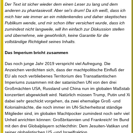
Der Text ist sicher wieder dem einen Leser zu lang und dem
anderen zu phantasievoll. Aber sei's drum! Da ich weiß, dass ich
mich hier wie immer an ein mitdenkendes und daher skeptisches
Publikum wende, und mir schon öfter versichert wurde, dass ich
zumindest nicht langweile, will ihn einfach zur Diskussion stellen
und übernehme, wie gewöhnlich, keine Garantie für die
vollständige Richtigkeit seines Inhalts.
Das Imperium bricht zusammen
Das noch junge Jahr 2019 verspricht viel Aufregung. Die
Anzeichen verdichten sich, dass der machtpolitische Einfluß der
EU als noch verbliebenes Territorium des Transatlantischen
Imperiums zusammen mit der satanischen UN von den drei
Großmächten USA, Russland und China nun im globalen Maßstab
konzertiert abgewickelt wird. Natürlich müssen Trump, Putin und Xi
dabei sehr geschickt vorgehen, da zwei ehemalige Groß -und
Kolonialmächte, die noch immer im UN-Sicherheitsrat ständige
Mitglieder sind, im globalen Machtpocker zumindest noch sehr viel
Unheil anrichten können: Großbritannien und Frankreich! Im Bund
mit den drei Globalplayern schlechthin: Dem Jesuiten-Vatikan und
seiner globalistischen US -und Israelfraktion.