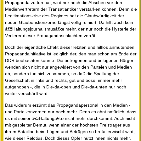
Propaganda zu tun hat, wird nur noch die Abscheu vor den
Medienvertretern der Transatlantiker verstärken können. Denn die
Legitimationskrise des Regimes hat die Glaubwürdigkeit der
neuen Glaubenskonzerne längst völlig ruiniert. Da hilft auch kein
â€žHaltungsjournalismusâ€œ mehr, der nur noch die Hysterie der
Verlierer dieser Propagandaschlachten verrät.
Doch der eigentliche Effekt dieser letzten und hilflos anmutenden
Propagandainitiative ist lediglich der, den man schon am Ende der
DDR beobachten konnte: Die betrogenen und belogenen Bürger
wenden sich nicht nur angewidert von den Parteien und Medien
ab, sondern tun sich zusammen, so daß die Spaltung der
Gesellschaft in links und rechts, gut und böse, immer mehr
aufgehoben -, die in Die-da-oben und Die-da-unten nur noch
weiter verschärft wird.
Das widerum erzürnt das Propagandapersonal in den Medien -
und Parteikonzernen nur noch mehr. Denn es ahnt natürlich, dass
es mit seiner â€žHaltungâ€œ nicht mehr durchkommt. Auch nicht
mit gespielter Demut, wenn einer der höchsten Preisträger aus
ihrem Bataillon beim Lügen und Betrügen so brutal erwischt wird,
wie dieser Relotius. Doch dieses Opfer nützt ihnen nichts mehr.