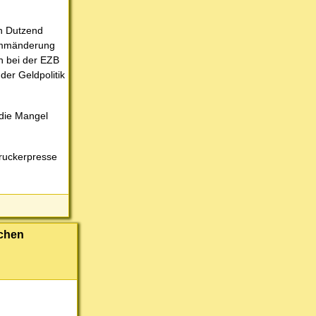
n Dutzend
rammänderung
n bei der EZB
er Geldpolitik
 die Mangel
Druckerpresse
ichen