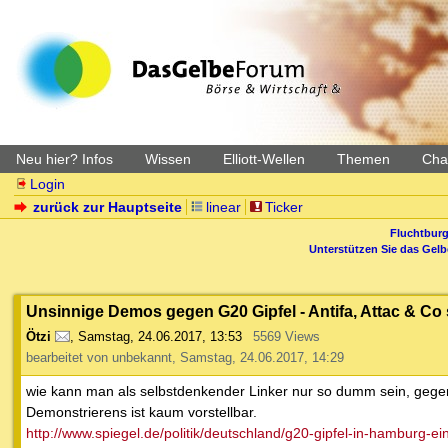
Neu hier? Infos
Wissen
Elliott-Wellen
Themen
Char
Login
zurück zur Hauptseite
linear
Ticker
Fluchtburg
Unterstützen Sie das Gel
Unsinnige Demos gegen G20 Gipfel - Antifa, Attac & Co
Ötzi
,
Samstag, 24.06.2017, 13:53
5569 Views
bearbeitet von unbekannt, Samstag, 24.06.2017, 14:29
wie kann man als selbstdenkender Linker nur so dumm sein, gege
Demonstrierens ist kaum vorstellbar.
http://www.spiegel.de/politik/deutschland/g20-gipfel-in-hamburg-ein