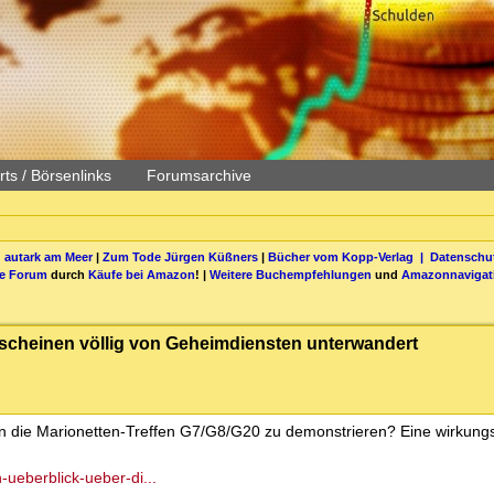
ts / Börsenlinks
Forumsarchive
 autark am Meer
|
Zum Tode Jürgen Küßners
|
Bücher vom Kopp-Verlag |
Datenschut
be Forum
durch
Käufe bei Amazon
! |
Weitere Buchempfehlungen
und
Amazonnavigat
 scheinen völlig von Geheimdiensten unterwandert
n die Marionetten-Treffen G7/G8/G20 zu demonstrieren? Eine wirkungs
-ueberblick-ueber-di...