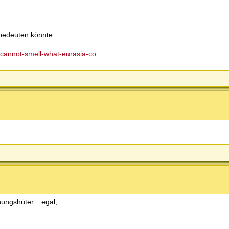
bedeuten könnte:
annot-smell-what-eurasia-co...
ungshüter....egal,