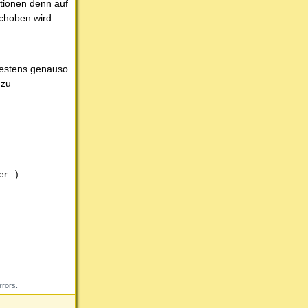
ktionen denn auf
choben wird.
ndestens genauso
 zu
r...)
rrors.