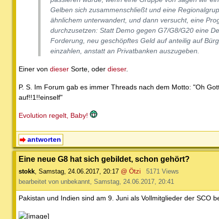
Gelben sich zusammenschließt und eine Regionalgrupp
ähnlichem unterwandert, und dann versucht, eine P
durchzusetzen: Statt Demo gegen G7/G8/G20 eine De
Forderung, neu geschöpftes Geld auf anteilig auf Bür
einzahlen, anstatt an Privatbanken auszugeben.
Einer von
dieser
Sorte, oder
dieser
.
P. S. Im Forum gab es immer Threads nach dem Motto: "Oh Gott,
auf!!1!!einself"
Evolution regelt, Baby!
antworten
Eine neue G8 hat sich gebildet, schon gehört?
stokk
,
Samstag, 24.06.2017, 20:17
@ Ötzi
5171 Views
bearbeitet von unbekannt, Samstag, 24.06.2017, 20:41
Pakistan und Indien sind am 9. Juni als Vollmitglieder der SCO bei