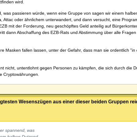
finden wird.
d, was passieren würde, wenn eine Gruppe von sagen wir einem halbe
a, Attac oder ähnlichem unterwandert, und dann versucht, eine Prog
B mit der Forderung, neu geschöpftes Geld anteilig auf Bürgerkonte
itt dann Abschaffung des EZB-Rats und Abstimmung über alle Fragen d
e Masken fallen lassen, unter der Gefahr, dass man sie ordentlich "in
hnt nicht, untentlohnt gegen Personen zu kämpfen, die sich durch die 
die Cryptowährungen.
gtesten Wesenszügen aus einer dieser beiden Gruppen re
her spannend, was
nem halben Dutzend