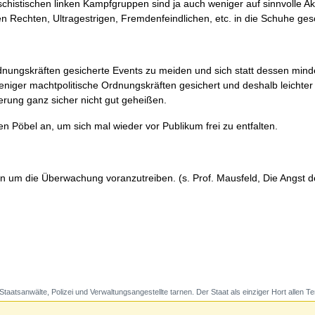
schistischen linken Kampfgruppen sind ja auch weniger auf sinnvolle A
 Rechten, Ultragestrigen, Fremdenfeindlichen, etc. in die Schuhe ges
Ordnungskräften gesicherte Events zu meiden und sich statt dessen mi
niger machtpolitische Ordnungskräften gesichert und deshalb leichter
rung ganz sicher nicht gut geheißen.
en Pöbel an, um sich mal wieder vor Publikum frei zu entfalten.
n um die Überwachung voranzutreiben. (s. Prof. Mausfeld, Die Angst de
 Staatsanwälte, Polizei und Verwaltungsangestellte tarnen. Der Staat als einziger Hort allen Te