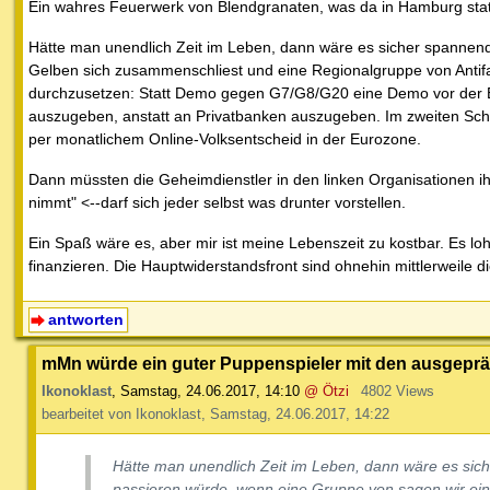
Ein wahres Feuerwerk von Blendgranaten, was da in Hamburg statt
Hätte man unendlich Zeit im Leben, dann wäre es sicher spannen
Gelben sich zusammenschliest und eine Regionalgruppe von Antif
durchzusetzen: Statt Demo gegen G7/G8/G20 eine Demo vor der EZ
auszugeben, anstatt an Privatbanken auszugeben. Im zweiten Schr
per monatlichem Online-Volksentscheid in der Eurozone.
Dann müssten die Geheimdienstler in den linken Organisationen ihr
nimmt" <--darf sich jeder selbst was drunter vorstellen.
Ein Spaß wäre es, aber mir ist meine Lebenszeit zu kostbar. Es lo
finanzieren. Die Hauptwiderstandsfront sind ohnehin mittlerweile 
antworten
mMn würde ein guter Puppenspieler mit den ausgeprä
Ikonoklast
,
Samstag, 24.06.2017, 14:10
@ Ötzi
4802 Views
bearbeitet von Ikonoklast, Samstag, 24.06.2017, 14:22
Hätte man unendlich Zeit im Leben, dann wäre es sic
passieren würde, wenn eine Gruppe von sagen wir ei