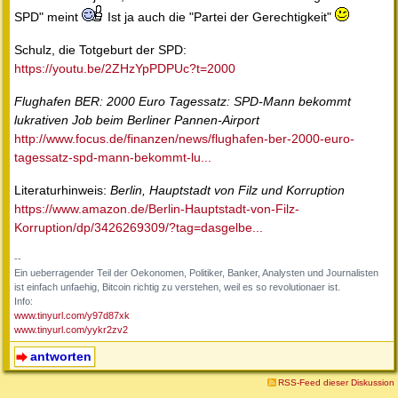
SPD" meint
Ist ja auch die "Partei der Gerechtigkeit"
Schulz, die Totgeburt der SPD:
https://youtu.be/2ZHzYpPDPUc?t=2000
Flughafen BER: 2000 Euro Tagessatz: SPD-Mann bekommt
lukrativen Job beim Berliner Pannen-Airport
http://www.focus.de/finanzen/news/flughafen-ber-2000-euro-
tagessatz-spd-mann-bekommt-lu...
Literaturhinweis:
Berlin, Hauptstadt von Filz und Korruption
https://www.amazon.de/Berlin-Hauptstadt-von-Filz-
Korruption/dp/3426269309/?tag=dasgelbe...
--
Ein ueberragender Teil der Oekonomen, Politiker, Banker, Analysten und Journalisten
ist einfach unfaehig, Bitcoin richtig zu verstehen, weil es so revolutionaer ist.
Info:
www.tinyurl.com/y97d87xk
www.tinyurl.com/yykr2zv2
antworten
RSS-Feed dieser Diskussion