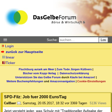
Suche:
Los
Login
zurück zur Hauptseite
linear
Ticker
Fluchtburg autark am Meer
|
Zum Tode Jürgen Küßners
|
Bücher vom Kopp-Verlag |
Datenschutzerklärung
Unterstützen Sie das Gelbe Forum
durch
Käufe bei Amazon
! |
Weitere Buchempfehlungen
und
Amazonnavigation
|
Cookie-Einstellungen
SPD-Filz: Job fuer 2000 Euro/Tag
CalBaer
,
Samstag, 20.05.2017, 18:32
vor 3369 Tagen
5136 Views
Jetzt versteht jeder, was Schulz mit "Traditioneller Aufgabe der