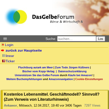
Suche:
Los
Login
zurück zur Hauptseite
linear
Ticker
Fluchtburg autark am Meer
|
Zum Tode Jürgen Küßners
|
Bücher vom Kopp-Verlag |
Datenschutzerklärung
Unterstützen Sie das Gelbe Forum
durch
Käufe bei Amazon
! |
Weitere Buchempfehlungen
und
Amazonnavigation
|
Cookie-Einstellungen
Kostenlos Lebensmittel. Geschäftmodell? Sinnvoll?
(Zum Verweis von Literaturhinweis)
Ankawor
,
Mittwoch, 12.04.2017, 19:40
vor 3406 Tagen
7297 Views