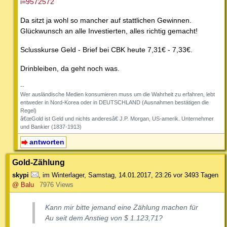
i=9572572
Da sitzt ja wohl so mancher auf stattlichen Gewinnen.
Glückwunsch an alle Investierten, alles richtig gemacht!
Sclusskurse Geld - Brief bei CBK heute 7,31€ - 7,33€.
Drinbleiben, da geht noch was.
--
Wer ausländische Medien konsumieren muss um die Wahrheit zu erfahren, lebt
entweder in Nord-Korea oder in DEUTSCHLAND (Ausnahmen bestätigen die
Regel)
â€œGold ist Geld und nichts anderesâ€ J.P. Morgan, US-amerik. Unternehmer
und Bankier (1837-1913)
antworten
Gold-Zählung
skypi
,
im Winterlager
,
Samstag, 14.01.2017, 23:26
vor 3493 Tagen
@ Balu
7976 Views
Kann mir bitte jemand eine Zählung machen für
Au seit dem Anstieg von $ 1.123,71?