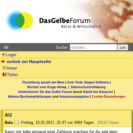
Suche:
Los
Login
zurück zur Hauptseite
linear
Ticker
Fluchtburg autark am Meer
|
Zum Tode Jürgen Küßners
|
Bücher vom Kopp-Verlag |
Datenschutzerklärung
Unterstützen Sie das Gelbe Forum
durch
Käufe bei Amazon
! |
Weitere Buchempfehlungen
und
Amazonnavigation
|
Cookie-Einstellungen
AU
Balu
,
Freitag, 13.01.2017, 21:47
vor 3494 Tagen
10415 Views
Kann mir bitte jemand eine Zählung machen für Au seit dem