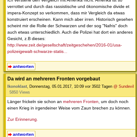
Ich verstehe den Vergleich mit Amerika nicht. Amerika ist so
verrottet und durch das rassistische und ökonomische divide et
impera-Konzept so verkommen, dass mir Vergleich da etwas
konstruiert erscheinen. Kann mich aber irren. Historisch gesehen
scheint mir die Rolle der Schwarzen und der sog "Nafris" doch
auch etwas unterschiedlich. Auch die Polizei hat dort ein anderes
Gesicht, z.B dieses:
http://www.zeit.de/gesellschaft/zeitgeschehen/2016-01/usa-
polizeigewalt-schwarze-statis...
antworten
Da wird an mehreren Fronten vorgebaut
Ikonoklast
,
Donnerstag, 05.01.2017, 10:09
vor 3502 Tagen
@ Sundevil
5850 Views
Länger frickeln sie schon an
mehreren Fronten
, um doch noch
einen Krieg in irgendeiner Weise vom Zaun brechen zu können.
Zur Erinnerung.
antworten