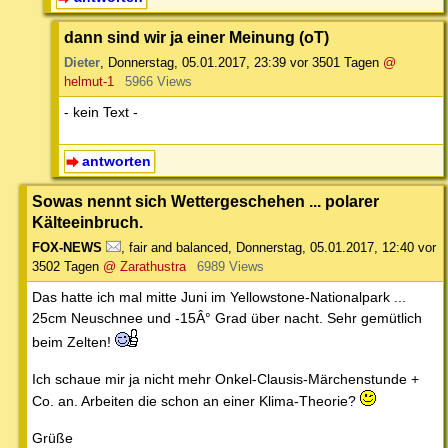
dann sind wir ja einer Meinung (oT)
Dieter
,
Donnerstag, 05.01.2017, 23:39
vor 3501 Tagen
@
helmut-1
5966 Views
- kein Text -
antworten
Sowas nennt sich Wettergeschehen ... polarer
Kälteeinbruch.
FOX-NEWS
,
fair and balanced
,
Donnerstag, 05.01.2017, 12:40
vor
3502 Tagen
@ Zarathustra
6989 Views
Das hatte ich mal mitte Juni im Yellowstone-Nationalpark ...
25cm Neuschnee und -15Â° Grad über nacht. Sehr gemütlich
beim Zelten!
Ich schaue mir ja nicht mehr Onkel-Clausis-Märchenstunde +
Co. an. Arbeiten die schon an einer Klima-Theorie?
Grüße