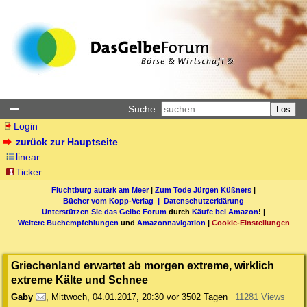
Suche:
Los
Login
zurück zur Hauptseite
linear
Ticker
Fluchtburg autark am Meer
|
Zum Tode Jürgen Küßners
|
Bücher vom Kopp-Verlag |
Datenschutzerklärung
Unterstützen Sie das Gelbe Forum
durch
Käufe bei Amazon
! |
Weitere Buchempfehlungen
und
Amazonnavigation
|
Cookie-Einstellungen
Griechenland erwartet ab morgen extreme, wirklich
extreme Kälte und Schnee
Gaby
,
Mittwoch, 04.01.2017, 20:30
vor 3502 Tagen
11281 Views