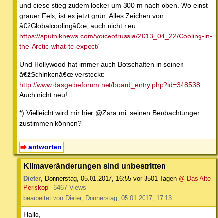
und diese stieg zudem locker um 300 m nach oben. Wo einst
grauer Fels, ist es jetzt grün. Alles Zeichen von
â€žGlobalcoolingâ€œ, auch nicht neu:
https://sputniknews.com/voiceofrussia/2013_04_22/Cooling-in-
the-Arctic-what-to-expect/
Und Hollywood hat immer auch Botschaften in seinen
â€žSchinkenâ€œ versteckt:
http://www.dasgelbeforum.net/board_entry.php?id=348538
Auch nicht neu!
*) Vielleicht wird mir hier @Zara mit seinen Beobachtungen
zustimmen können?
antworten
Klimaveränderungen sind unbestritten
Dieter
,
Donnerstag, 05.01.2017, 16:55
vor 3501 Tagen
@ Das Alte
Periskop
6467 Views
bearbeitet von Dieter, Donnerstag, 05.01.2017, 17:13
Hallo,