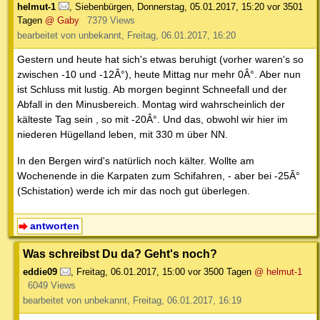
helmut-1
,
Siebenbürgen
,
Donnerstag, 05.01.2017, 15:20
vor 3501
Tagen
@ Gaby
7379 Views
bearbeitet von unbekannt, Freitag, 06.01.2017, 16:20
Gestern und heute hat sich's etwas beruhigt (vorher waren's so
zwischen -10 und -12Â°), heute Mittag nur mehr 0Â°. Aber nun
ist Schluss mit lustig. Ab morgen beginnt Schneefall und der
Abfall in den Minusbereich. Montag wird wahrscheinlich der
kälteste Tag sein , so mit -20Â°. Und das, obwohl wir hier im
niederen Hügelland leben, mit 330 m über NN.
In den Bergen wird's natürlich noch kälter. Wollte am
Wochenende in die Karpaten zum Schifahren, - aber bei -25Â°
(Schistation) werde ich mir das noch gut überlegen.
antworten
Was schreibst Du da? Geht's noch?
eddie09
,
Freitag, 06.01.2017, 15:00
vor 3500 Tagen
@ helmut-1
6049 Views
bearbeitet von unbekannt, Freitag, 06.01.2017, 16:19