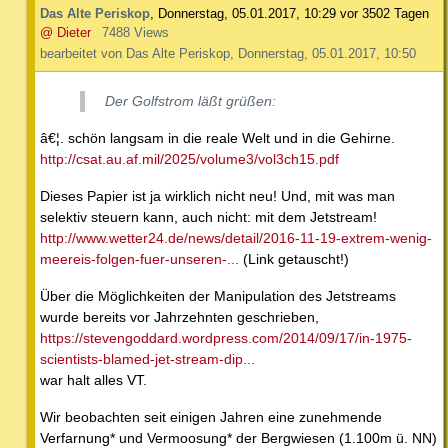
Das Alte Periskop
,
Donnerstag, 05.01.2017, 10:29
vor 3502 Tagen
@ Dieter
7488 Views
bearbeitet von Das Alte Periskop, Donnerstag, 05.01.2017, 10:50
Der Golfstrom läßt grüßen:
â€¦. schön langsam in die reale Welt und in die Gehirne.
http://csat.au.af.mil/2025/volume3/vol3ch15.pdf
Dieses Papier ist ja wirklich nicht neu! Und, mit was man
selektiv steuern kann, auch nicht: mit dem Jetstream!
http://www.wetter24.de/news/detail/2016-11-19-extrem-wenig-
meereis-folgen-fuer-unseren-...
(Link getauscht!)
Über die Möglichkeiten der Manipulation des Jetstreams
wurde bereits vor Jahrzehnten geschrieben,
https://stevengoddard.wordpress.com/2014/09/17/in-1975-
scientists-blamed-jet-stream-dip...
war halt alles VT.
Wir beobachten seit einigen Jahren eine zunehmende
Verfarnung* und Vermoosung* der Bergwiesen (1.100m ü. NN)