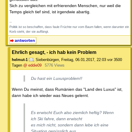
Sich zu vergleichen mit erfrierenden Menschen, nur weil die
Temps gleich tief sind, ist irgendwie abartig.
--
Politik ist so beschaffen, dass faule Früchte nur vom Baum fallen, wenn darunter ein
Korb steht, der sie auffängt.
antworten
Ehrlich gesagt, - ich hab kein Problem
helmut-1
,
Siebenbürgen
,
Freitag, 06.01.2017, 22:03
vor 3500
Tagen
@ eddie09
5776 Views
Du hast ein Luxusproblem!!
Wenn Du meinst, dass Rumänien das "Land des Luxus" ist,
dann habe ich wieder was Neues gelernt.
Es erwischt Euch also ziemlich heftig? Wenn
ich Ski fahre, dann erwischt
es mich nicht, sondern dann lebe ich eine
Situation genüsslich aus.