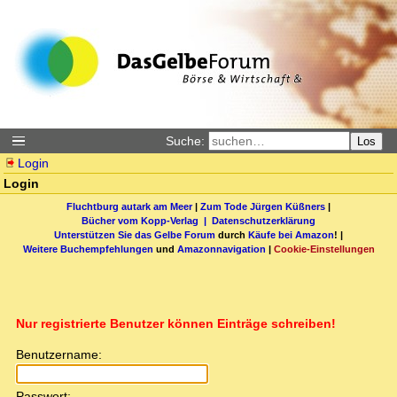
Suche:
Los
Login
Login
Fluchtburg autark am Meer
|
Zum Tode Jürgen Küßners
|
Bücher vom Kopp-Verlag |
Datenschutzerklärung
Unterstützen Sie das Gelbe Forum
durch
Käufe bei Amazon
! |
Weitere Buchempfehlungen
und
Amazonnavigation
|
Cookie-Einstellungen
Nur registrierte Benutzer können Einträge schreiben!
Benutzername:
Passwort: