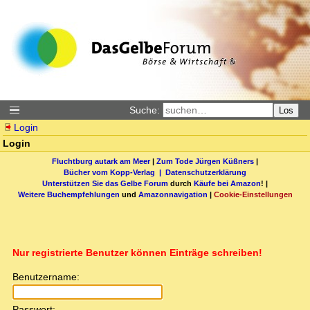
Suche:
Los
Login
Login
Fluchtburg autark am Meer
|
Zum Tode Jürgen Küßners
|
Bücher vom Kopp-Verlag |
Datenschutzerklärung
Unterstützen Sie das Gelbe Forum
durch
Käufe bei Amazon
! |
Weitere Buchempfehlungen
und
Amazonnavigation
|
Cookie-Einstellungen
Nur registrierte Benutzer können Einträge schreiben!
Benutzername:
Passwort: