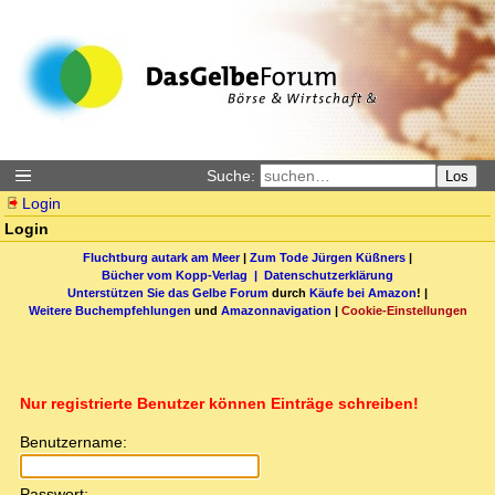
Suche:
Los
Login
Login
Fluchtburg autark am Meer
|
Zum Tode Jürgen Küßners
|
Bücher vom Kopp-Verlag |
Datenschutzerklärung
Unterstützen Sie das Gelbe Forum
durch
Käufe bei Amazon
! |
Weitere Buchempfehlungen
und
Amazonnavigation
|
Cookie-Einstellungen
Nur registrierte Benutzer können Einträge schreiben!
Benutzername:
Passwort: