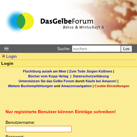
Suche:
Los
Login
Login
Fluchtburg autark am Meer
|
Zum Tode Jürgen Küßners
|
Bücher vom Kopp-Verlag |
Datenschutzerklärung
Unterstützen Sie das Gelbe Forum
durch
Käufe bei Amazon
! |
Weitere Buchempfehlungen
und
Amazonnavigation
|
Cookie-Einstellungen
Nur registrierte Benutzer können Einträge schreiben!
Benutzername:
Passwort: